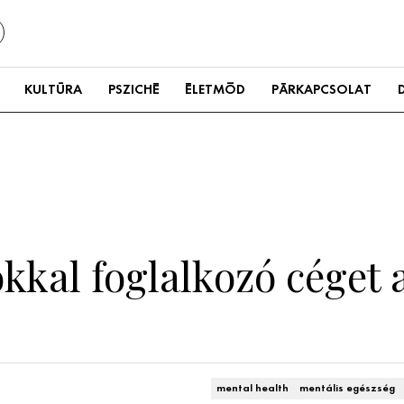
KULTÚRA
PSZICHÉ
ÉLETMÓD
PÁRKAPCSOLAT
kal foglalkozó céget a
mental health
mentális egészség