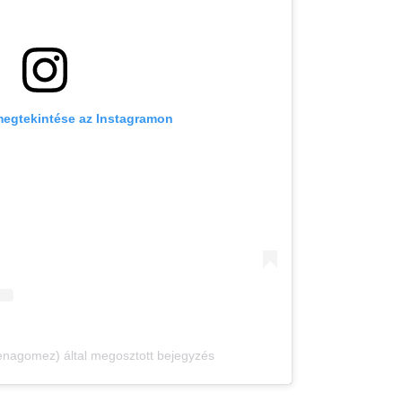
megtekintése az Instagramon
nagomez) által megosztott bejegyzés