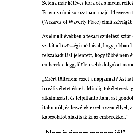
Selena már hétéves kora óta a média reflek
Friends című sorozatban, majd 14 évesen 
(Wizards of Waverly Place) című szériájáb
Az elmúlt években a texasi születésű sztár 
szakít a közösségi médiával, hogy jobban 
felszabadulást jelentett, hogy többé nem 
emberek a leggyűlöletesebb dolgokat mondj
„Miért tölteném ezzel a napjaimat? Azt is
irreális életet élnek. Mindig tökéletesek
alkalmazást, és felpillantottam, azt gondol
italomról, és beszélek ezzel a személlyel, 
kapcsolatot alakítsak ki az emberekkel.”