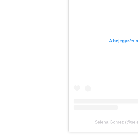
A bejegyzés 
Selena Gomez (@sele