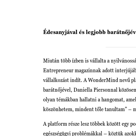
Édesanyjával és legjobb barátnőjé
Miután több ízben is vállalta a nyilvánoss
Entrepreneur magazinnak adott interjújába
vállalkozást indít. A WonderMind nevű pl
barátnőjével, Daniella Piersonnal közöse
olyan témákban hallatni a hangomat, ame
köszönhetem, mindent tőle tanultam” – m
A platform része lesz többek között egy po
egészségügyi problémákkal – köztük azokka