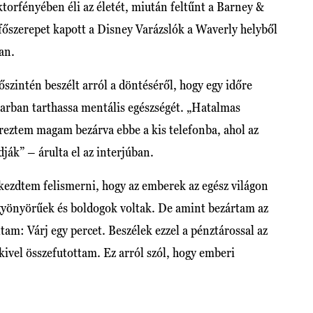
torfényében éli az életét, miután feltűnt a Barney &
főszerepet kapott a Disney Varázslók a Waverly helyből
an.
őszintén beszélt arról a döntéséről, hogy egy időre
karban tarthassa mentális egészségét. „Hatalmas
éreztem magam bezárva ebbe a kis telefonba, ahol az
ák” – árulta el az interjúban.
 kezdtem felismerni, hogy az emberek az egész világon
, gyönyörűek és boldogok voltak. De amint bezártam az
tam: Várj egy percet. Beszélek ezzel a pénztárossal az
akivel összefutottam. Ez arról szól, hogy emberi