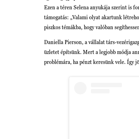
Ezen a téren Selena anyukája szerint is fo
támogatás: „Valami olyat akartunk létreho
piszkos témákba, hogy valóban segíthess
Daniella Pierson, a vállalat társ-vezériga
üzletet építsünk. Mert a legjobb módja an
problémára, ha pénzt keresünk vele. Így j