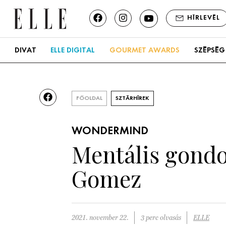
HÍRLEVÉL
DIVAT
ELLE DIGITAL
GOURMET AWARDS
SZÉPSÉG
FŐOLDAL
SZTÁRHÍREK
WONDERMIND
Mentális gondok
Gomez
2021. november 22.
3 perc olvasás
ELLE