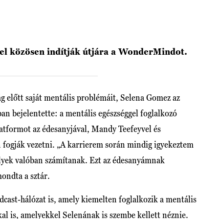
vel közösen indítják útjára a WonderMindot.
ág előtt saját mentális problémáit, Selena Gomez az
n bejelentette: a mentális egészséggel foglalkozó
atformot az édesanyjával, Mandy Teefeyvel és
n fogják vezetni. „A karrierem során mindig igyekeztem
lyek valóban számítanak. Ezt az édesanyámnak
ondta a sztár.
dcast-hálózat is, amely kiemelten foglalkozik a mentális
l is, amelyekkel Selenának is szembe kellett néznie.