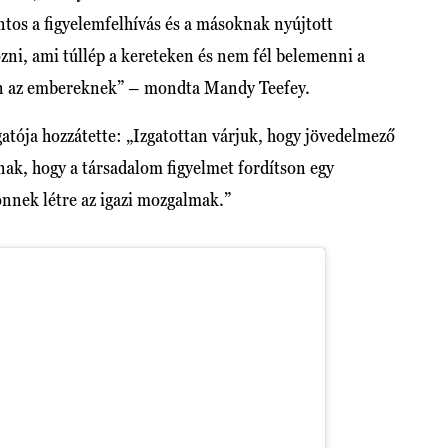
ntos a figyelemfelhívás és a másoknak nyújtott
zni, ami túllép a kereteken és nem fél belemenni a
en az embereknek” – mondta Mandy Teefey.
zgatója hozzátette: „Izgatottan várjuk, hogy jövedelmező
nak, hogy a társadalom figyelmet fordítson egy
önnek létre az igazi mozgalmak.”