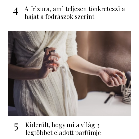
4
A frizura, ami teljesen tönkreteszi a
hajat a fodrászok szerint
5
Kiderült, hogy mi a világ 3
legtöbbet eladott parfümje