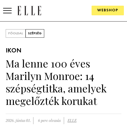
WEBSHOP
DIVAT
FŐOLDAL
SZÉPSÉG
ELLE DIGITAL
IKON
GOURMET AWARDS
Ma lenne 100 éves
SZÉPSÉG
Marilyn Monroe: 14
KULTÚRA
szépségtitka, amelyek
PSZICHÉ
megelőzték korukat
ÉLETMÓD
2026. június 01.
6 perc olvasás
ELLE
PÁRKAPCSOLAT