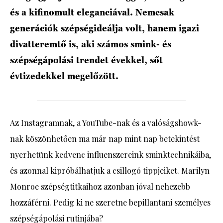
és a kifinomult eleganciával. Nemcsak
generációk szépségideálja volt, hanem igazi
divatteremtő is, aki számos smink- és
szépségápolási trendet évekkel, sőt
évtizedekkel megelőzött.
Az Instagramnak, a YouTube-nak és a valóságshowk-
nak köszönhetően ma már nap mint nap betekintést
nyerhetünk kedvenc influenszereink sminktechnikáiba,
és azonnal kipróbálhatjuk a csillogó tippjeiket. Marilyn
Monroe szépségtitkaihoz azonban jóval nehezebb
hozzáférni. Pedig ki ne szeretne bepillantani személyes
szépségápolási rutinjába?