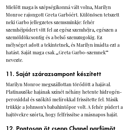
Mielőtt maga is szépségikonná vált volna, Marilyn
Monroe rajongott Greta Garbóért. Különösen tetszett
neki Garbo jellegzetes szemsminkje: fehér
szemhéjpúdert vitt fel az egész szemhéjra, egészen a
szemöldökcsontig és a belső szemzugokig. Ez
mélységet adott a tekintetnek, és Marilyn imádta ezt a
hatást. Saját maga csak „Greta Garbo-szemnek”
nevezte.
11. Saját szárazsampont készített
Marilyn Monroe megszállottan törődött a hajával.
Platinaszőke hajának színét néhány hetente hidrogén-
peroxiddal és szőkítő melírokkal frissítette fel. Másik
trükkje a Johnson's babahintőpor volt. A fehér púdert a
hajtövekre szórta, hogy felfrissítse a másnapos haját.
12. Pontosan öt csepp Chanel parfümöt