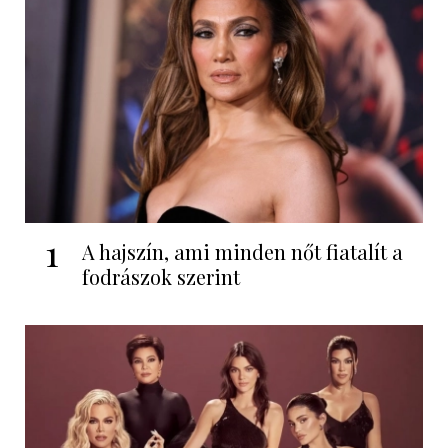
1
A hajszín, ami minden nőt fiatalít a
fodrászok szerint