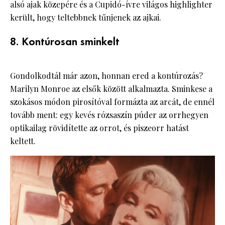
alsó ajak közepére és a Cupidó-ívre világos highlighter
került, hogy teltebbnek tűnjenek az ajkai.
8. Kontúrosan sminkelt
Gondolkodtál már azon, honnan ered a kontúrozás?
Marilyn Monroe az elsők között alkalmazta. Sminkese a
szokásos módon pirosítóval formázta az arcát, de ennél
tovább ment: egy kevés rózsaszín púder az orrhegyen
optikailag rövidítette az orrot, és piszeorr hatást
keltett.