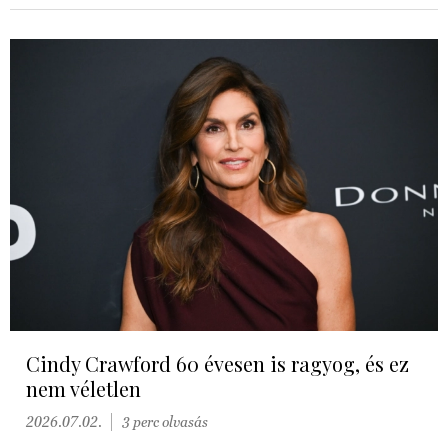
Cindy Crawford 60 évesen is ragyog, és ez
nem véletlen
2026.07.02.
3 perc olvasás