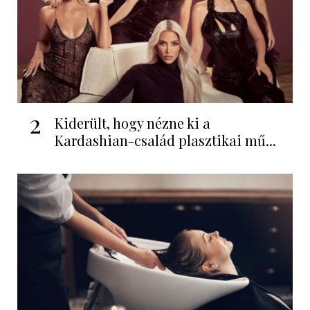
2
Kiderült, hogy nézne ki a
Kardashian-család plasztikai mű...