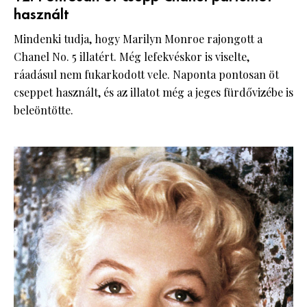
használt
Mindenki tudja, hogy Marilyn Monroe rajongott a
Chanel No. 5 illatért. Még lefekvéskor is viselte,
ráadásul nem fukarkodott vele. Naponta pontosan öt
cseppet használt, és az illatot még a jeges fürdővizébe is
beleöntötte.