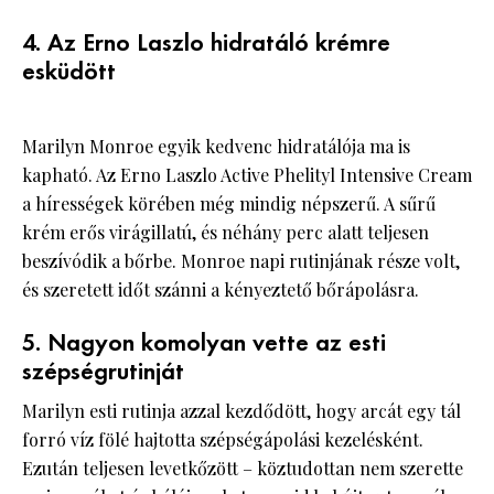
4. Az Erno Laszlo hidratáló krémre
esküdött
Marilyn Monroe egyik kedvenc hidratálója ma is
kapható. Az Erno Laszlo Active Phelityl Intensive Cream
a hírességek körében még mindig népszerű. A sűrű
krém erős virágillatú, és néhány perc alatt teljesen
beszívódik a bőrbe. Monroe napi rutinjának része volt,
és szeretett időt szánni a kényeztető bőrápolásra.
5. Nagyon komolyan vette az esti
szépségrutinját
Marilyn esti rutinja azzal kezdődött, hogy arcát egy tál
forró víz fölé hajtotta szépségápolási kezelésként.
Ezután teljesen levetkőzött – köztudottan nem szerette