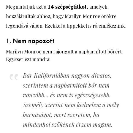
Megmutatjuk azt a
14 szépségtitkot,
amelyek
hozzájárultak ahhoz, hogy Marilyn Monroe örökre
legendává váljon. Ezekkel a tippekkel is rá emlékezünk.
1. Nem napozott
Marilyn Monroe nem rajongott a napbarnított bőrért.
Egyszer ezt mondta:
Bár Kaliforniában nagyon divatos,
szerintem a napbarnított bőr nem
vonzóbb... és nem is egészségesebb.
Személy szerint nem kedvelem a mély
barnaságot, mert szeretem, ha
mindenhol szőkének érzem magam.