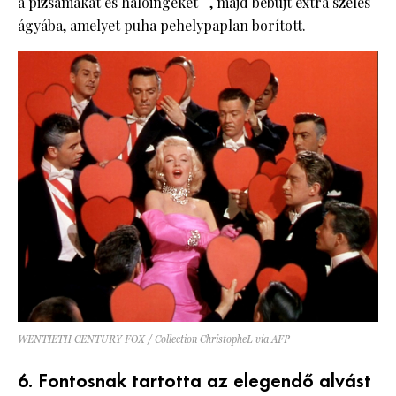
a pizsamákat és hálóingeket –, majd bebújt extra széles
ágyába, amelyet puha pehelypaplan borított.
WENTIETH CENTURY FOX / Collection ChristopheL via AFP
6. Fontosnak tartotta az elegendő alvást