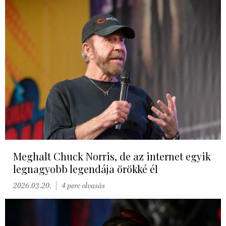
Meghalt Chuck Norris, de az internet egyik
legnagyobb legendája örökké él
2026.03.20.
4 perc olvasás