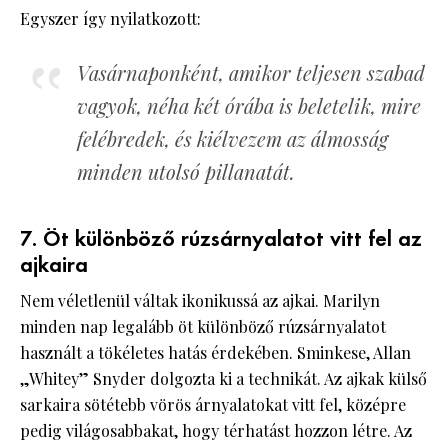
Egyszer így nyilatkozott:
Vasárnaponként, amikor teljesen szabad
vagyok, néha két órába is beletelik, mire
felébredek, és kiélvezem az álmosság
minden utolsó pillanatát.
7. Öt különböző rúzsárnyalatot vitt fel az
ajkaira
Nem véletlenül váltak ikonikussá az ajkai. Marilyn
minden nap legalább öt különböző rúzsárnyalatot
használt a tökéletes hatás érdekében. Sminkese, Allan
„Whitey” Snyder dolgozta ki a technikát. Az ajkak külső
sarkaira sötétebb vörös árnyalatokat vitt fel, középre
pedig világosabbakat, hogy térhatást hozzon létre. Az