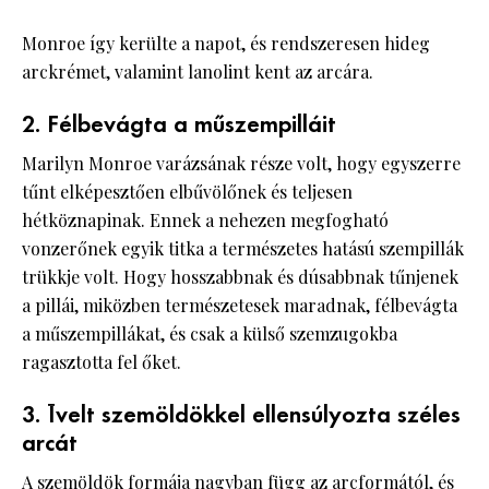
Monroe így kerülte a napot, és rendszeresen hideg
arckrémet, valamint lanolint kent az arcára.
2. Félbevágta a műszempilláit
Marilyn Monroe varázsának része volt, hogy egyszerre
tűnt elképesztően elbűvölőnek és teljesen
hétköznapinak. Ennek a nehezen megfogható
vonzerőnek egyik titka a természetes hatású szempillák
trükkje volt. Hogy hosszabbnak és dúsabbnak tűnjenek
a pillái, miközben természetesek maradnak, félbevágta
a műszempillákat, és csak a külső szemzugokba
ragasztotta fel őket.
3. Ívelt szemöldökkel ellensúlyozta széles
arcát
A szemöldök formája nagyban függ az arcformától, és