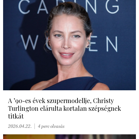
A ’90-es évek szupermodellje, Christy
Turlington elárulta kortalan szépségnek
titkát
2026.04.22.
4 perc olvasás