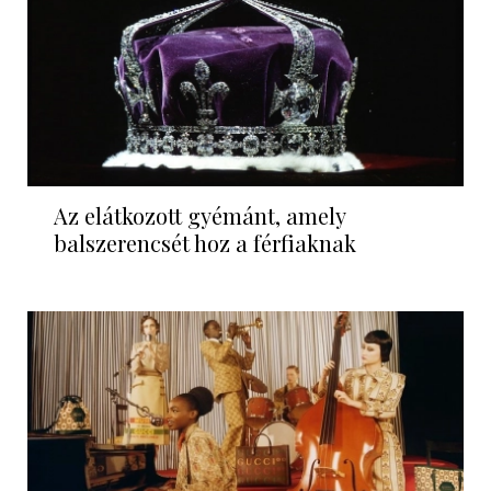
Az elátkozott gyémánt, amely
balszerencsét hoz a férfiaknak