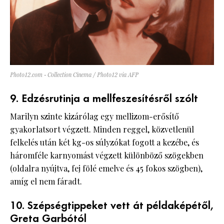
Photo12.com - Collection Cinema / Photo12 via AFP
9. Edzésrutinja a mellfeszesítésről szólt
Marilyn szinte kizárólag egy mellizom-erősítő
gyakorlatsort végzett. Minden reggel, közvetlenül
felkelés után két kg-os súlyzókat fogott a kezébe, és
háromféle karnyomást végzett különböző szögekben
(oldalra nyújtva, fej fölé emelve és 45 fokos szögben),
amíg el nem fáradt.
10. Szépségtippeket vett át példaképétől,
Greta Garbótól