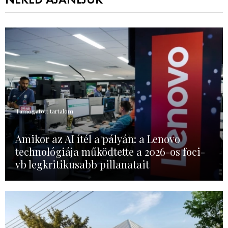
NEKED AJÁNLJUK
Támogatott tartalom
Amikor az AI ítél a pályán: a Lenovo
technológiája működtette a 2026-os foci-
vb legkritikusabb pillanatait