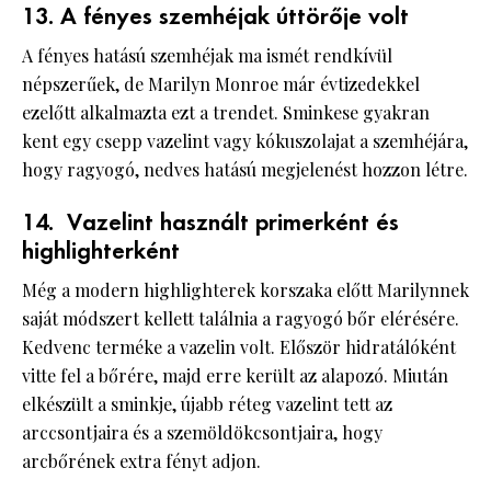
13. A fényes szemhéjak úttörője volt
A fényes hatású szemhéjak ma ismét rendkívül
népszerűek, de Marilyn Monroe már évtizedekkel
ezelőtt alkalmazta ezt a trendet. Sminkese gyakran
kent egy csepp vazelint vagy kókuszolajat a szemhéjára,
hogy ragyogó, nedves hatású megjelenést hozzon létre.
14. Vazelint használt primerként és
highlighterként
Még a modern highlighterek korszaka előtt Marilynnek
saját módszert kellett találnia a ragyogó bőr elérésére.
Kedvenc terméke a vazelin volt. Először hidratálóként
vitte fel a bőrére, majd erre került az alapozó. Miután
elkészült a sminkje, újabb réteg vazelint tett az
arccsontjaira és a szemöldökcsontjaira, hogy
arcbőrének extra fényt adjon.