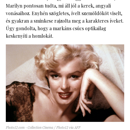
Marilyn pontosan tudta, mi áll jól a kerek, angyali
vonásaihoz. Enyhén szögletes, ívelt szemöldököt viselt,
és gyakran a sminkese rajzolta meg a karakteres íveket.
Úgy gondolta, hogy a markáns csúcs optikailag
keskenyíti a homlokát.
Photo12.com - Collection Cinema / Photo12 via AFP