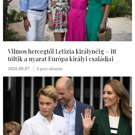
Vilmos hercegtől Letizia királynéig – itt
töltik a nyarat Európa királyi családjai
2026.08.07.
6 perc olvasás