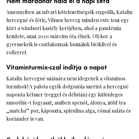
Nem maradhat nála el a napi séta
Amennyiben az udvari kötelezettségeik engedik, Katalin
hercegné és férje, Vilmos herceg minden este tesz egy
kört a windsori kastély kertjében, ahol a pandémia
kezdete, azaz 2020 március óta élnek. Olykor a
gyermekeik is csatlakoznak hozzájuk biciklivel és
rollerrel.
Vitaminturmix-szal indítja a napot
Katalin hercegné számára nem idegenek a vitaminos
turmixok! A palota egyik dolgozója szerint a hercegné
naponta kétszer (reggel és délután) egy különleges
smoothie-t fogyaszt, amiben spenót, áfonya, zöld tea
„matcha” por, káposzta, spirulina alga, római saláta és
koriander is van.