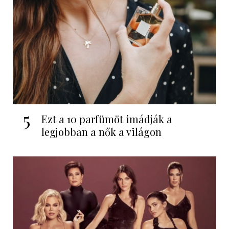
5
Ezt a 10 parfümöt imádják a
legjobban a nők a világon