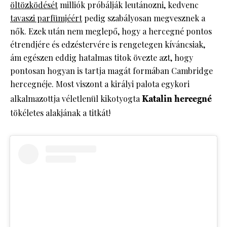
öltözködését
milliók próbálják leutánozni, kedvenc
tavaszi parfümjéért
pedig szabályosan megvesznek a
nők. Ezek után nem meglepő, hogy a hercegné pontos
étrendjére és edzéstervére is rengetegen kíváncsiak,
ám egészen eddig hatalmas titok övezte azt, hogy
pontosan hogyan is tartja magát formában Cambridge
hercegnéje. Most viszont a királyi palota egykori
alkalmazottja véletlenül kikotyogta
Katalin hercegné
tökéletes alakjának a titkát!