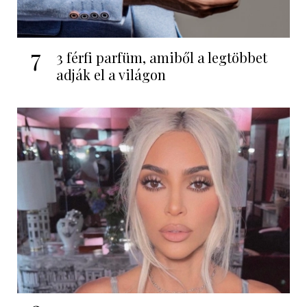
7
3 férfi parfüm, amiből a legtöbbet
adják el a világon