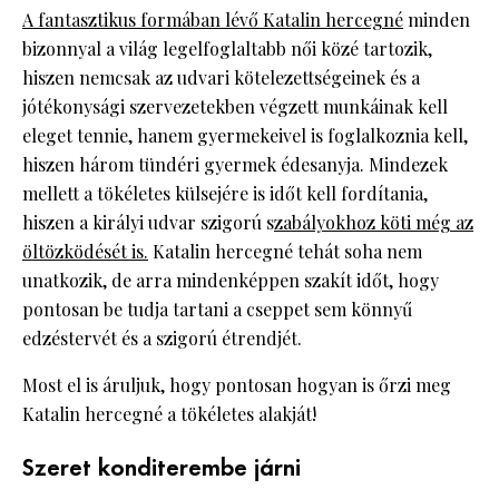
A fantasztikus formában lévő Katalin hercegné
minden
bizonnyal a világ legelfoglaltabb női közé tartozik,
hiszen nemcsak az udvari kötelezettségeinek és a
jótékonysági szervezetekben végzett munkáinak kell
eleget tennie, hanem gyermekeivel is foglalkoznia kell,
hiszen három tündéri gyermek édesanyja. Mindezek
mellett a tökéletes külsejére is időt kell fordítania,
hiszen a királyi udvar szigorú s
zabályokhoz köti még az
öltözködését is.
Katalin hercegné tehát soha nem
unatkozik, de arra mindenképpen szakít időt, hogy
pontosan be tudja tartani a cseppet sem könnyű
edzéstervét és a szigorú étrendjét.
Most el is áruljuk, hogy pontosan hogyan is őrzi meg
Katalin hercegné a tökéletes alakját!
Szeret konditerembe járni