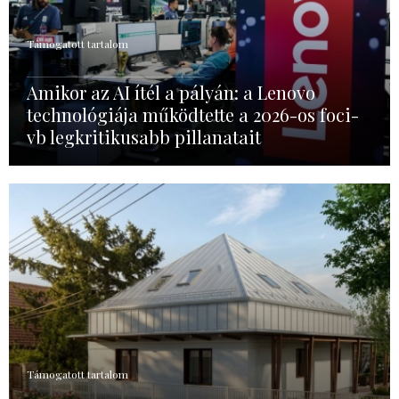
Támogatott tartalom
Amikor az AI ítél a pályán: a Lenovo
technológiája működtette a 2026-os foci-
vb legkritikusabb pillanatait
Támogatott tartalom