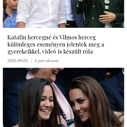
Katalin hercegné és Vilmos herceg
különleges eseményen jelentek meg a
gyerekeikkel, videó is készült róla
2026.08.03.
2 perc olvasás