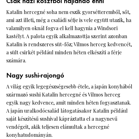
Csak házi kosztból hajlandó enni
Katalin hercegné soha nem eszik gyorsétteremből, sőt,
ami azt illeti, még a családi séfje is vele együtt utazik, ha
valamilyen oknál fogva el kell hagynia a Windsori
kastélyt. A palota egyik alkalmazottja szerint azonban
Katalin is rendszeres süt-főz; Vilmos herceg kedvencét,
a sült csirkét például minden héten elkészíti a férje
számára.
Nagy sushi-rajongó
A világ egyik legegészségesebb étele, a japán konyhából
származó sushi Katalin hercegné és Vilmos herceg
egyik nagy kedvence, amit minden héten fogyasztanak.
A japán uralkodócsalád látogatásakor Katalin például
saját készítésű sushival kápráztatta el a nagynevű
vendégeit, akik teljesen elámultak a hercegné
konyhatudományán.