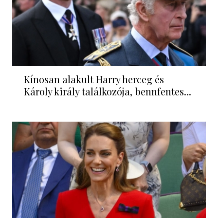
Kínosan alakult Harry herceg és
Károly király találkozója, bennfentes...