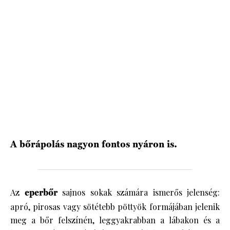
HÍRLEVÉL
A bőrápolás nagyon fontos nyáron is.
Az
eperbőr
sajnos sokak számára ismerős jelenség:
apró, pirosas vagy sötétebb pöttyök formájában jelenik
meg a bőr felszínén, leggyakrabban a lábakon és a