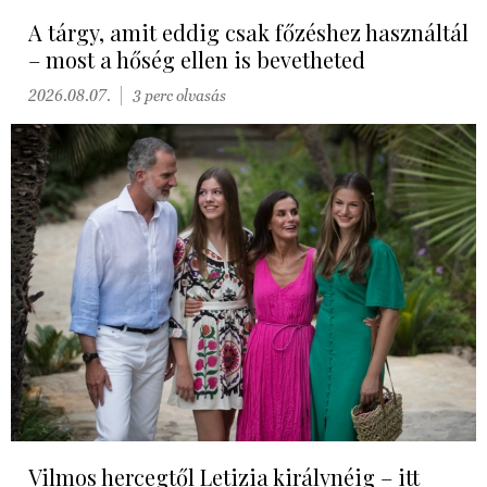
A tárgy, amit eddig csak főzéshez használtál
– most a hőség ellen is bevetheted
2026.08.07.
3 perc olvasás
Vilmos hercegtől Letizia királynéig – itt