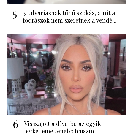
5
3 udvariasnak tűnő szokás, amit a
fodrászok nem szeretnek a vendé...
6
Visszajött a divatba az egyik
legkellemetlenebb hajszín