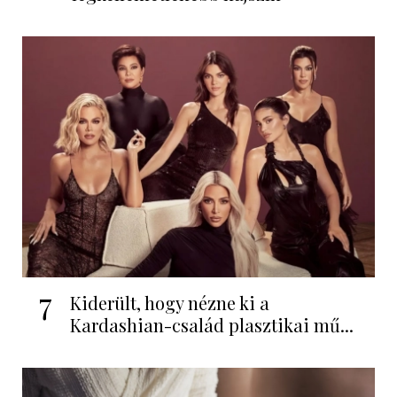
7
Kiderült, hogy nézne ki a
Kardashian-család plasztikai mű...