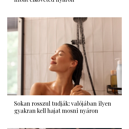
Sokan rosszul tudják: valójában ilyen
gyakran kell hajat mosni nyáron