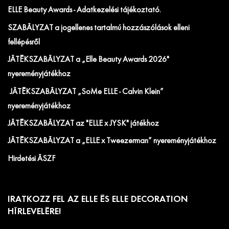
ELLE Beauty Awards - Adatkezelési tájékoztató.
SZABÁLYZAT a jogellenes tartalmú hozzászólások elleni
fellépésről
JÁTÉKSZABÁLYZAT a „Elle Beauty Awards 2026"
nyereményjátékhoz
JÁTÉKSZABÁLYZAT „SoMe ELLE - Calvin Klein”
nyereményjátékhoz
JÁTÉKSZABÁLYZAT az "ELLE x JYSK" játékhoz
JÁTÉKSZABÁLYZAT a „ELLE x Tweezerman” nyereményjátékhoz
Hirdetési ÁSZF
IRATKOZZ FEL AZ ELLE ÉS ELLE DECORATION
HÍRLEVELÉRE!