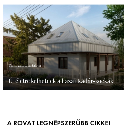
Támogatott tartalom
Új életre kelhetnek a hazai Kádár-kockák
A ROVAT LEGNÉPSZERŰBB CIKKEI