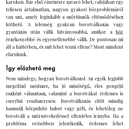
karokon. Bár első ránézésre zavaró lehet, valójában egy
teljesen ártalmatlan, nagyon gyakori bőrproblémáról
van szó, amely leginkább a szőrtüszők eltömődéséhez
köthető. A jelenség gyakran borotválkozás vagy
gyantázás után válik látványosabbá, amikor a
bőr
érzékenyebbé és egyenetlenebbé válik. De pontosan mi
áll a háttérben, és mit lehet tenni ellene? Most mindent
elárulunk.
Így előzhető meg
Nem mindegy, hogyan borotválkozol. Az egyik legjobb
megelőző módszer, ha jó minőségű, éles pengéjű
eszközt választasz, valamint a borotvákat érdemes is
cserélni rendszeresen. Borotválkozás előtt mindig
használj bőrpuhító habot vagy gélt, és lehetőleg ne
borotválj a szőrnövekedéssel ellentétes irányba. Ha a
probléma erősebben jelentkezik, érdemes lehet