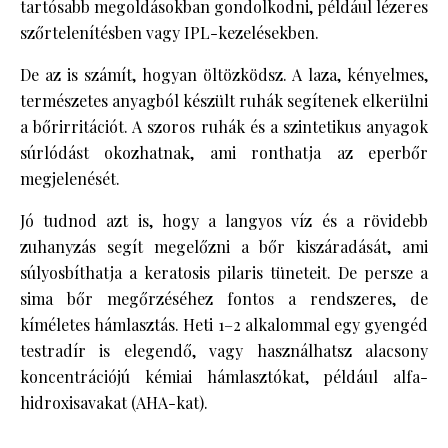
tartósabb megoldásokban gondolkodni, például lézeres
szőrtelenítésben vagy IPL-kezelésekben.
De az is számít, hogyan öltözködsz. A laza, kényelmes,
természetes anyagból készült ruhák segítenek elkerülni
a bőrirritációt. A szoros ruhák és a szintetikus anyagok
súrlódást okozhatnak, ami ronthatja az eperbőr
megjelenését.
Jó tudnod azt is, hogy a langyos víz és a rövidebb
zuhanyzás segít megelőzni a bőr kiszáradását, ami
súlyosbíthatja a keratosis pilaris tüneteit. De persze a
sima bőr megőrzéséhez fontos a rendszeres, de
kíméletes hámlasztás. Heti 1–2 alkalommal egy gyengéd
testradír is elegendő, vagy használhatsz alacsony
koncentrációjú kémiai hámlasztókat, például alfa-
hidroxisavakat (AHA-kat).