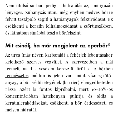
Nem utolsó sorban pedig a hidratálás az, ami igazán
lényeges. Zuhanyzás után, még enyhén nedves bőrre
felvitt testápoló segíti a hatóanyagok felszívódását. Ez
csökkenti a keratin felhalmozódását a szőrtüszőkben,
és láthatóan simábbá teszi a bőrfelszínt.
Mit csinálj, ha már megjelent az eperbőr?
Az urea (más néven karbamid) a fehérjék lebontásakor
keletkező szerves vegyület. A szervezetben a máj
termeli, majd a veséken keresztül ürül ki. A bőrben
természetes
módon is jelen van: mint vízmegkötő
anyag, a bőr védőrétegének (barrier) elengedhetetlen
része. Azért is fontos kipróbálni, mert 10–20%-os
koncentrációban hatékonyan puhítja és oldja a
keratinlerakódásokat, csökkenti a bőr érdességét, és
mélyen hidratál.