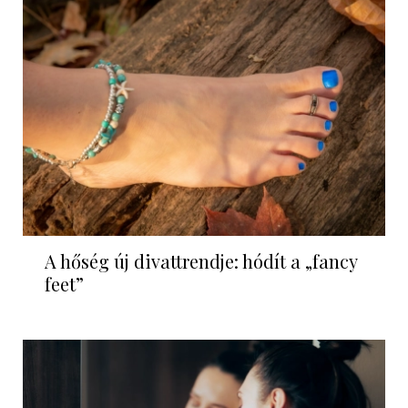
A hőség új divattrendje: hódít a „fancy
feet”