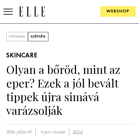
WEBSHOP
DIVAT
FŐOLDAL
SZÉPSÉG
ELLE DIGITAL
SKINCARE
GOURMET AWARDS
Olyan a bőröd, mint az
SZÉPSÉG
eper? Ezek a jól bevált
KULTÚRA
tippek újra simává
PSZICHÉ
varázsolják
ÉLETMÓD
2026. július 05.
4 perc olvasás
ELLE
PÁRKAPCSOLAT