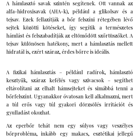
A hámlasztó savak szintén segítenek. Ott vannak az
alfa-hidroxisavak (AHA-k), például a glikolsav és a
tejsav. Ezek fellazítják a bőr felszíni rétegében lévő
sejtek közötti kötéseket, így segítik a természetes
hámlást és felszabadítják az eltömődött szőrtüszőket. A
tejsav különösen hatékony, mert a hámlasztás mellett
hidratál is, ezért száraz, érdes bőrre is ideális.
A fizikai hámlasztás – például radírok, hámlasztó
kesztyűk, száraz kefélés vagy szivacsok – segíthet
eltávolítani az elhalt hámsejteket és simábbá tenni a
bőrfelszínt. Ugyanakkor óvatosan kell alkalmazni, mert
a túl erős vagy túl gyakori dörzsölés irritációt és
gyulladást okozhat.
Az eperbőr tehát nem egy súlyos vagy veszélyes
bőrprobléma, inkább egy makacs, esztétikai jellegű