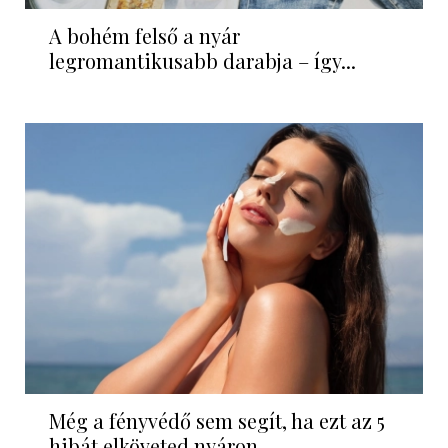
A bohém felső a nyár
legromantikusabb darabja – így...
Még a fényvédő sem segít, ha ezt az 5
hibát elköveted nyáron