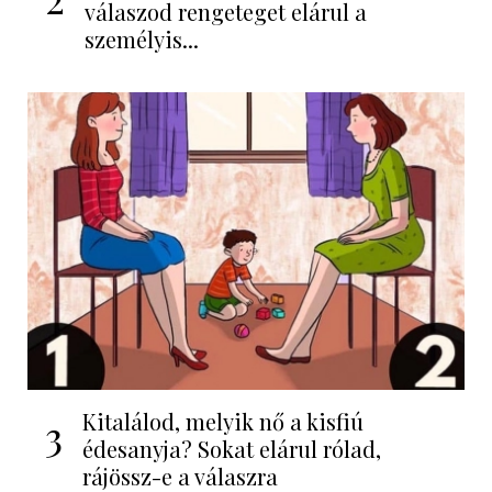
válaszod rengeteget elárul a
személyis...
Kitalálod, melyik nő a kisfiú
3
édesanyja? Sokat elárul rólad,
rájössz-e a válaszra