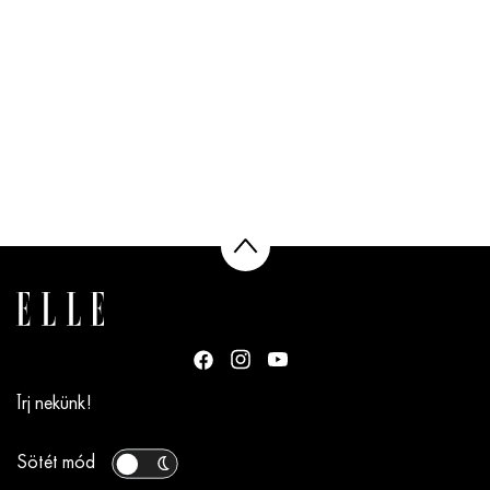
Írj nekünk!
Sötét mód