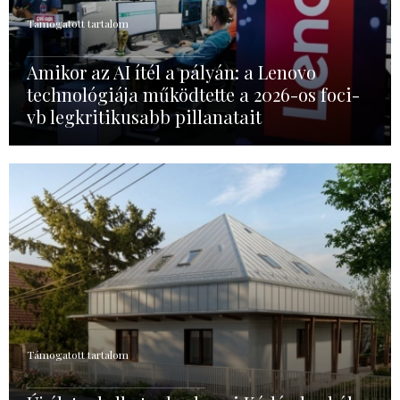
Támogatott tartalom
Amikor az AI ítél a pályán: a Lenovo
technológiája működtette a 2026-os foci-
vb legkritikusabb pillanatait
Támogatott tartalom