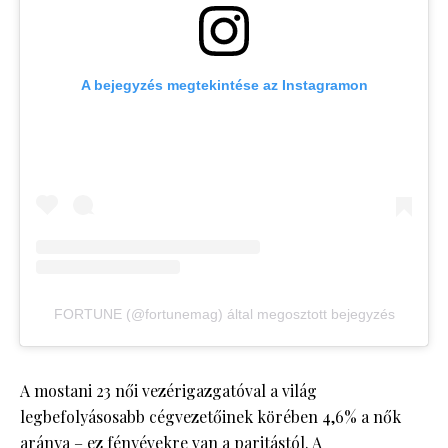
A bejegyzés megtekintése az Instagramon
FORTUNE (@fortunemag) által megosztott bejegyzés
A mostani 23 női vezérigazgatóval a világ
legbefolyásosabb cégvezetőinek körében 4,6% a nők
aránya – ez fényévekre van a paritástól. A