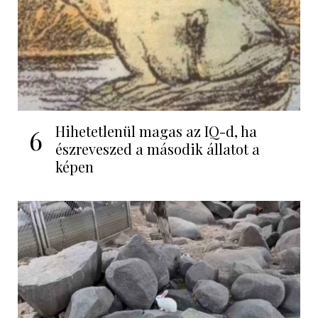
Hihetetlenül magas az IQ-d, ha
6
észreveszed a második állatot a
képen