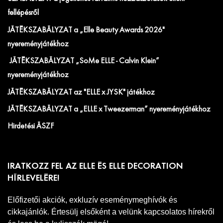
fellépésről
JÁTÉKSZABÁLYZAT a „Elle Beauty Awards 2026"
nyereményjátékhoz
JÁTÉKSZABÁLYZAT „SoMe ELLE - Calvin Klein”
nyereményjátékhoz
JÁTÉKSZABÁLYZAT az "ELLE x JYSK" játékhoz
JÁTÉKSZABÁLYZAT a „ELLE x Tweezerman” nyereményjátékhoz
Hirdetési ÁSZF
IRATKOZZ FEL AZ ELLE ÉS ELLE DECORATION
HÍRLEVELÉRE!
Előfizetői akciók, exkluzív eseménymeghívók és
cikkajánlók. Értesülj elsőként a velünk kapcsolatos hírekről