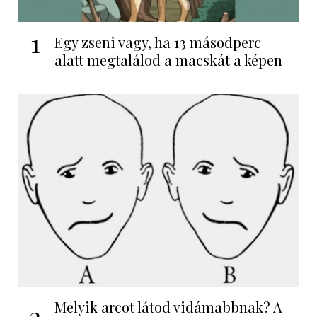
1
Egy zseni vagy, ha 13 másodperc
alatt megtalálod a macskát a képen
Melyik arcot látod vidámabbnak? A
2