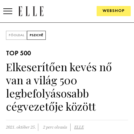
WEBSHOP
DIVAT
FŐOLDAL
PSZICHÉ
ELLE DIGITAL
TOP 500
GOURMET AWARDS
Elkeserítően kevés nő
SZÉPSÉG
van a világ 500
KULTÚRA
legbefolyásosabb
PSZICHÉ
cégvezetője között
ÉLETMÓD
2021. október 25.
2 perc olvasás
ELLE
PÁRKAPCSOLAT