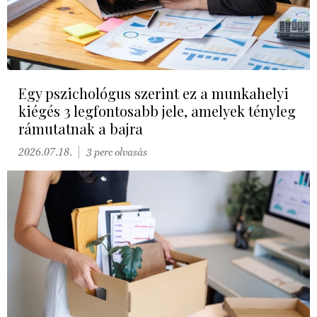
Egy pszichológus szerint ez a munkahelyi
kiégés 3 legfontosabb jele, amelyek tényleg
rámutatnak a bajra
2026.07.18.
3 perc olvasás