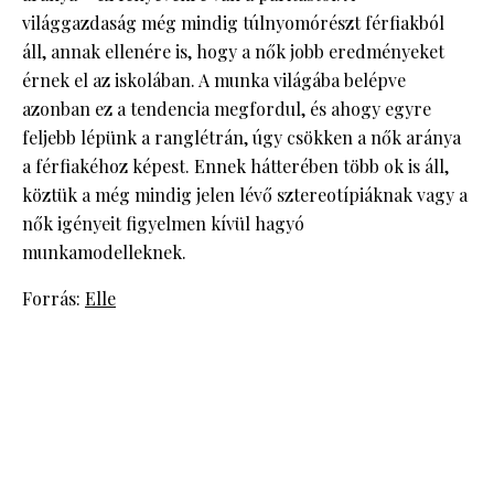
világgazdaság még mindig túlnyomórészt férfiakból
áll, annak ellenére is, hogy a nők jobb eredményeket
érnek el az iskolában. A munka világába belépve
azonban ez a tendencia megfordul, és ahogy egyre
feljebb lépünk a ranglétrán, úgy csökken a nők aránya
a férfiakéhoz képest. Ennek hátterében több ok is áll,
köztük a még mindig jelen lévő sztereotípiáknak vagy a
nők igényeit figyelmen kívül hagyó
munkamodelleknek.
Forrás:
Elle