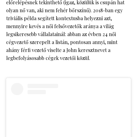
előrelépésnek tekinthető (igaz, közülük is csupán hat
olyan nő van, aki nem fehér bőrszínű). 2018-ban egy
triviális példa segített kontextusba helyezni azt,
mennyire kevés a női felsővezetők aránya a világ
legsikeresebb vállalatainál: abban az évben 24 női
cégvezető szerepelt a listán, pontosan annyi, mint
ahány férfi vezető viselte a John keresztnevet a
legbefolyásosabb cégek vezetői közül.