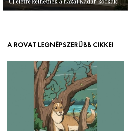
Új életre kelhetnek a hazai Kádár-kockák
A ROVAT LEGNÉPSZERŰBB CIKKEI