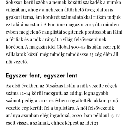
Sokszor kerül szóba a nemek közötti szakadék a munka
világában, ahogy a nehezen áttörhető üvegplafon is
gyakori téma, ám konkrét számadatokkal ritkán tudjuk
ezt alátámasztani. A Fortune magazin 2014 óta minden
évben megjelenő ranglistái segítenek pontosabban látni
a férfiak és a nők arányát a világ felsővezetőinek
körében. A magazin idei Global 500-as listáján szereplő
vállalatok közül még mindig mindössze 23 cég élén áll
női vezető.
Egyszer fent, egyszer lent
Az első években az ötszázas listán a nők vezette cégek
száma 12-14 körül mozgott, az eddigi legnagyobb
számot pedig a 2017-es évben rögzítették: akkor 32 nő
vezette cég került fel a toplistára. A női felsővezetők
aránya azonban elég ingadozó, 2020-ban például 13-ra
esett vissza a számuk, ehhez képest az idei 23