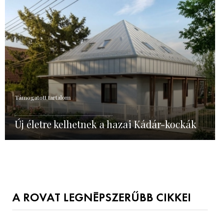
Támogatott tartalom
Új életre kelhetnek a hazai Kádár-kockák
A ROVAT LEGNÉPSZERŰBB CIKKEI