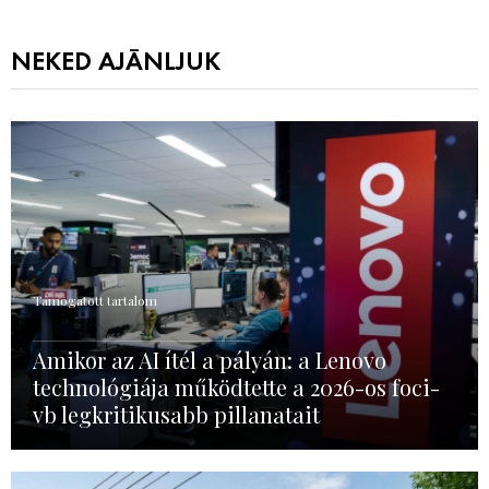
NEKED AJÁNLJUK
Támogatott tartalom
Amikor az AI ítél a pályán: a Lenovo
technológiája működtette a 2026-os foci-
vb legkritikusabb pillanatait