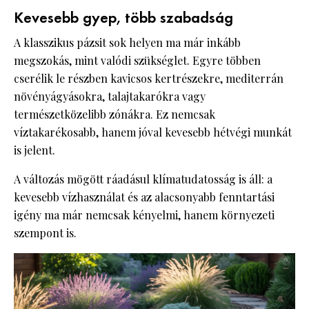
Kevesebb gyep, több szabadság
A klasszikus pázsit sok helyen ma már inkább
megszokás, mint valódi szükséglet. Egyre többen
cserélik le részben kavicsos kertrészekre, mediterrán
növényágyásokra, talajtakarókra vagy
természetközelibb zónákra. Ez nemcsak
víztakarékosabb, hanem jóval kevesebb hétvégi munkát
is jelent.
A változás mögött ráadásul klímatudatosság is áll: a
kevesebb vízhasználat és az alacsonyabb fenntartási
igény ma már nemcsak kényelmi, hanem környezeti
szempont is.