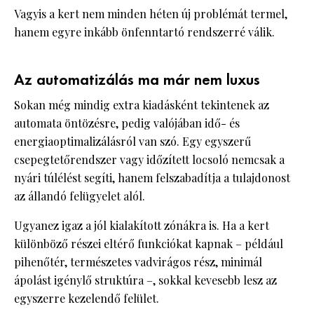
Vagyis a kert nem minden héten új problémát termel,
hanem egyre inkább önfenntartó rendszerré válik.
Az automatizálás ma már nem luxus
Sokan még mindig extra kiadásként tekintenek az
automata öntözésre, pedig valójában idő- és
energiaoptimalizálásról van szó. Egy egyszerű
csepegtetőrendszer vagy időzített locsoló nemcsak a
nyári túlélést segíti, hanem felszabadítja a tulajdonost
az állandó felügyelet alól.
Ugyanez igaz a jól kialakított zónákra is. Ha a kert
különböző részei eltérő funkciókat kapnak – például
pihenőtér, természetes vadvirágos rész, minimál
ápolást igénylő struktúra –, sokkal kevesebb lesz az
egyszerre kezelendő felület.