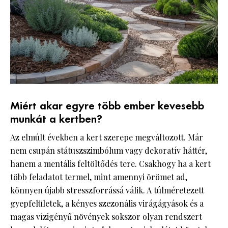
Miért akar egyre több ember kevesebb
munkát a kertben?
Az elmúlt években a kert szerepe megváltozott. Már
nem csupán státuszszimbólum vagy dekoratív háttér,
hanem a mentális feltöltődés tere. Csakhogy ha a kert
több feladatot termel, mint amennyi örömet ad,
könnyen újabb stresszforrássá válik. A túlméretezett
gyepfelületek, a kényes szezonális virágágyások és a
magas vízigényű növények sokszor olyan rendszert