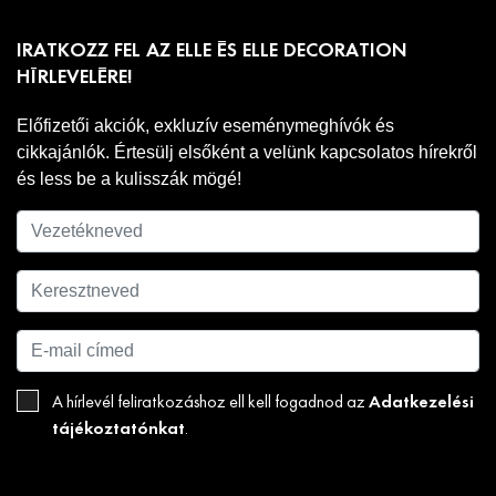
IRATKOZZ FEL AZ ELLE ÉS ELLE DECORATION
HÍRLEVELÉRE!
Előfizetői akciók, exkluzív eseménymeghívók és
cikkajánlók. Értesülj elsőként a velünk kapcsolatos hírekről
és less be a kulisszák mögé!
Adatkezelési
A hírlevél feliratkozáshoz ell kell fogadnod az
tájékoztatónkat
.