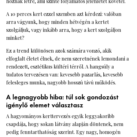
hoznak létre, ami szinte folyamatos jelenlétet követel.
A 10 perces kert ezzel szemben azt kérdezi: valóban
arra vágyunk, hogy minden hétvégén a kertet
szolgáljuk, vagy inkább arra, hogy a kert szolgáljon
minket?
Ez a trend különösen azok számára vonzó, akik
elfoglalt életet élnek, de nem szeretnének lemondani a
rendezett, esztétikus kültéri térről. A hangsúly a
tudatos tervezésen van: kevesebb pazarlás, kevesebb
felesleges munka, nagyobb hosszú távú működés.
A legnagyobb hiba: túl sok gondozást
igénylő elemet választasz
A hagyományos kerttervezés egyik leggyakoribb
csapdája, hogy sokan látvány alapján döntenek, nem
pedig fenntarthatóság szerint. Egy nagy, homogén