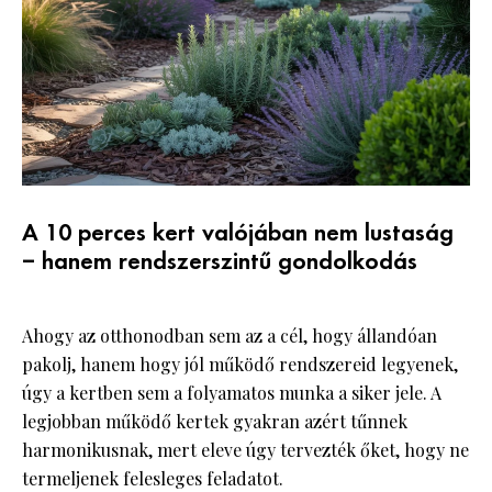
A 10 perces kert valójában nem lustaság
– hanem rendszerszintű gondolkodás
Ahogy az otthonodban sem az a cél, hogy állandóan
pakolj, hanem hogy jól működő rendszereid legyenek,
úgy a kertben sem a folyamatos munka a siker jele. A
legjobban működő kertek gyakran azért tűnnek
harmonikusnak, mert eleve úgy tervezték őket, hogy ne
termeljenek felesleges feladatot.