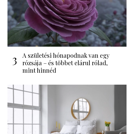
A születési hónapodnak van egy
3
rózsája – és többet elárul rólad,
mint hinnéd