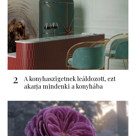
2
A konyhaszigetnek leáldozott, ezt
akarja mindenki a konyhába