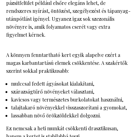
pázsitfelület például elsőre elegáns lehet, de
rendszeres nyírást, öntözést, szegélyezést és tápanyag-
utánpótlást igényel. Ugyanez igaz sok szezonális
növényre is, amik folyamatos cserét vagy extra
figyelmet kérnek.
A könnyen fenntartható kert egyik alapelve ezért a
magas karbantartású elemek csökkentése. A szakértők
szerint sokkal praktikusabb:
mulccsal fedett ágyásokat kialakítani,
szárazságtűrő növényeket választani,
kavicsos vagy természetes burkolatokat használni,
talajtakaró növényekkel visszaszorítani a gyomokat,
lassabban növő örökzöldekkel dolgozni.
Ez nemcsak a heti munkát csökkenti drasztikusan,
hanem a kertet is stabilabbá teszi.