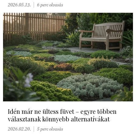
2026.05.13.
6 perc olvasás
Idén már ne ültess füvet – egyre többen
választanak könnyebb alternatívákat
2026.02.20.
5 perc olvasás