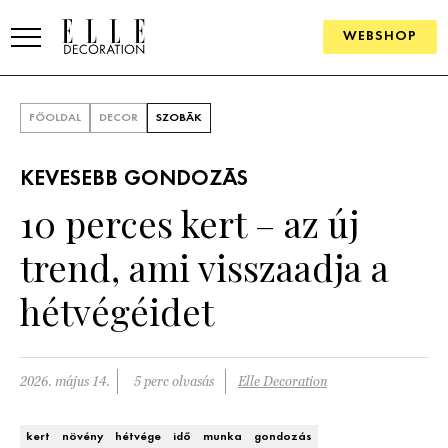
WEBSHOP
ELLE.HU
FŐOLDAL
DECOR
SZOBÁK
HÍREK
KEVESEBB GONDOZÁS
TRENDEK
10 perces kert – az új
SZOBÁK
trend, ami visszaadja a
Konyha
ÖTLETEK
hétvégéidet
Fürdőszoba
SZÉP TEREK
Nappali
Szállodák és vendégházak
2026. május 14.
5 perc olvasás
Elle Decoration
WEBSHOP
Hálószoba
Lakások
kert
növény
hétvége
idő
munka
gondozás