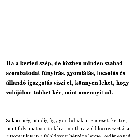
Ha a kerted szép, de közben minden szabad
szombatodat fűnyírás, gyomlálás, locsolás és
állandó igazgatás viszi el, könnyen lehet, hogy
valójában többet kér, mint amennyit ad.
Sokan még mindig úgy gondolnak a rendezett kertre,
mint folyamatos munkára: mintha a zöld környezet ára
automatikusan a feláldozott hétvége lenne. Pedig egy új