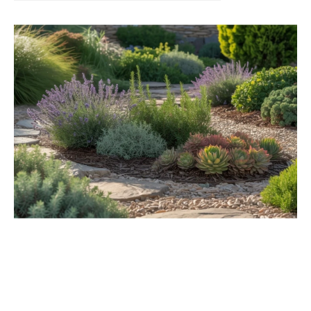
Kert és terasz
HÍRLEVÉL