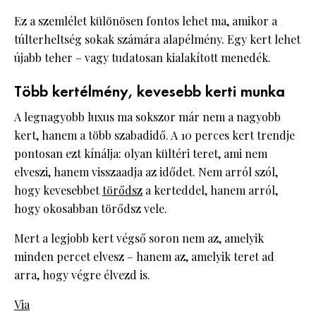
Ez a szemlélet különösen fontos lehet ma, amikor a
túlterheltség sokak számára alapélmény. Egy kert lehet
újabb teher – vagy tudatosan kialakított menedék.
Több kertélmény, kevesebb kerti munka
A legnagyobb luxus ma sokszor már nem a nagyobb
kert, hanem a több szabadidő. A 10 perces kert trendje
pontosan ezt kínálja: olyan kültéri teret, ami nem
elveszi, hanem visszaadja az idődet. Nem arról szól,
hogy kevesebbet
törődsz
a kerteddel, hanem arról,
hogy okosabban törődsz vele.
Mert a legjobb kert végső soron nem az, amelyik
minden percet elvesz – hanem az, amelyik teret ad
arra, hogy végre élvezd is.
Via