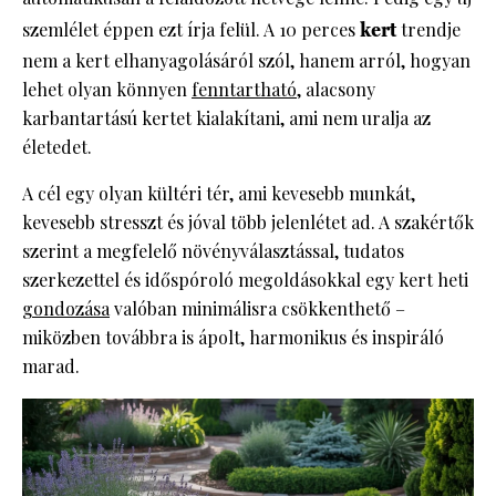
szemlélet éppen ezt írja felül. A 10 perces
kert
trendje
nem a kert elhanyagolásáról szól, hanem arról, hogyan
lehet olyan könnyen
fenntartható
, alacsony
karbantartású kertet kialakítani, ami nem uralja az
életedet.
A cél egy olyan kültéri tér, ami kevesebb munkát,
kevesebb stresszt és jóval több jelenlétet ad. A szakértők
szerint a megfelelő növényválasztással, tudatos
szerkezettel és időspóroló megoldásokkal egy kert heti
gondozása
valóban minimálisra csökkenthető –
miközben továbbra is ápolt, harmonikus és inspiráló
marad.