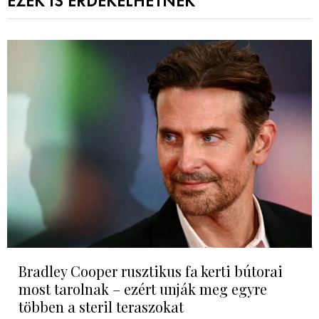
EZEK IS ÉRDEKELHETNEK
Bradley Cooper rusztikus fa kerti bútorai
most tarolnak – ezért unják meg egyre
többen a steril teraszokat