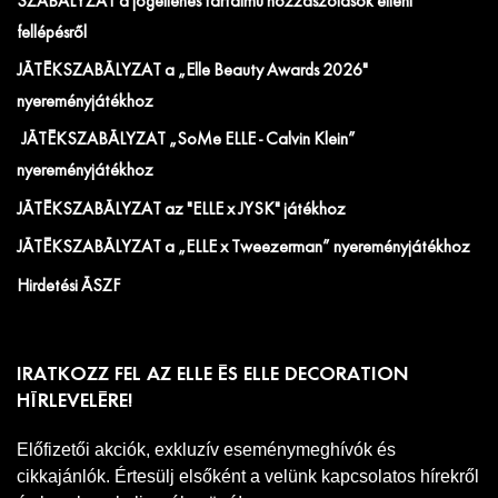
SZABÁLYZAT a jogellenes tartalmú hozzászólások elleni
fellépésről
JÁTÉKSZABÁLYZAT a „Elle Beauty Awards 2026"
nyereményjátékhoz
JÁTÉKSZABÁLYZAT „SoMe ELLE - Calvin Klein”
nyereményjátékhoz
JÁTÉKSZABÁLYZAT az "ELLE x JYSK" játékhoz
JÁTÉKSZABÁLYZAT a „ELLE x Tweezerman” nyereményjátékhoz
Hirdetési ÁSZF
IRATKOZZ FEL AZ ELLE ÉS ELLE DECORATION
HÍRLEVELÉRE!
Előfizetői akciók, exkluzív eseménymeghívók és
cikkajánlók. Értesülj elsőként a velünk kapcsolatos hírekről