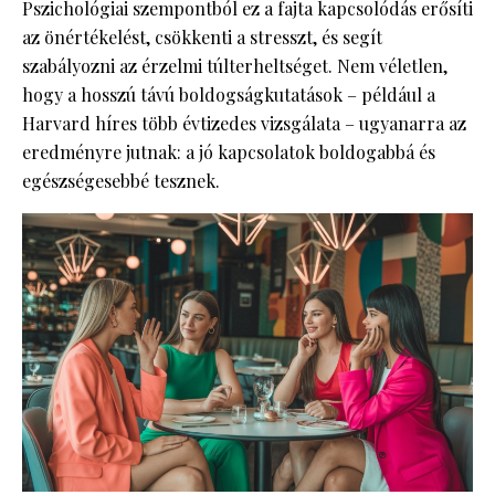
Pszichológiai szempontból ez a fajta kapcsolódás erősíti
az önértékelést, csökkenti a stresszt, és segít
szabályozni az érzelmi túlterheltséget. Nem véletlen,
hogy a hosszú távú boldogságkutatások – például a
Harvard híres több évtizedes vizsgálata – ugyanarra az
eredményre jutnak: a jó kapcsolatok boldogabbá és
egészségesebbé tesznek.