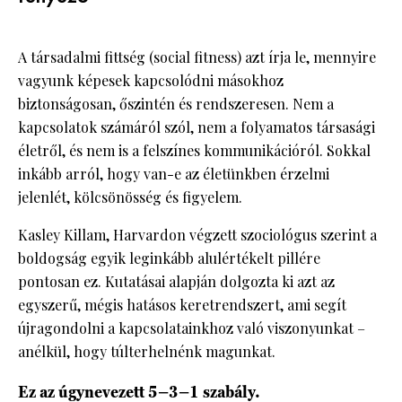
A társadalmi fittség (social fitness) azt írja le, mennyire
vagyunk képesek kapcsolódni másokhoz
biztonságosan, őszintén és rendszeresen. Nem a
kapcsolatok számáról szól, nem a folyamatos társasági
életről, és nem is a felszínes kommunikációról. Sokkal
inkább arról, hogy van-e az életünkben érzelmi
jelenlét, kölcsönösség és figyelem.
Kasley Killam, Harvardon végzett szociológus szerint a
boldogság egyik leginkább alulértékelt pillére
pontosan ez. Kutatásai alapján dolgozta ki azt az
egyszerű, mégis hatásos keretrendszert, ami segít
újragondolni a kapcsolatainkhoz való viszonyunkat –
anélkül, hogy túlterhelnénk magunkat.
Ez az úgynevezett 5–3–1 szabály.