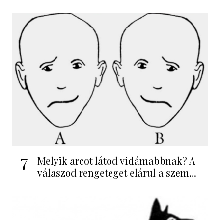
7
Melyik arcot látod vidámabbnak? A
válaszod rengeteget elárul a szem...