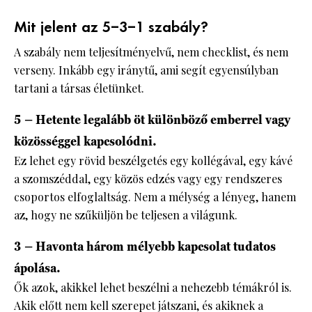
Mit jelent az 5–3–1 szabály?
A szabály nem teljesítményelvű, nem checklist, és nem
verseny. Inkább egy iránytű, ami segít egyensúlyban
tartani a társas életünket.
5 – Hetente legalább öt különböző emberrel vagy
közösséggel kapcsolódni.
Ez lehet egy rövid beszélgetés egy kollégával, egy kávé
a szomszéddal, egy közös edzés vagy egy rendszeres
csoportos elfoglaltság. Nem a mélység a lényeg, hanem
az, hogy ne szűküljön be teljesen a világunk.
3 – Havonta három mélyebb kapcsolat tudatos
ápolása.
Ők azok, akikkel lehet beszélni a nehezebb témákról is.
Akik előtt nem kell szerepet játszani, és akiknek a