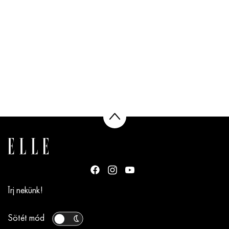
Írj nekünk!
Sötét mód