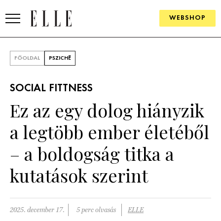
WEBSHOP
DIVAT
FŐOLDAL
PSZICHÉ
ELLE DIGITAL
SOCIAL FITTNESS
GOURMET AWARDS
Ez az egy dolog hiányzik
SZÉPSÉG
a legtöbb ember életéből
KULTÚRA
– a boldogság titka a
PSZICHÉ
kutatások szerint
ÉLETMÓD
2025. december 17.
5 perc olvasás
ELLE
PÁRKAPCSOLAT