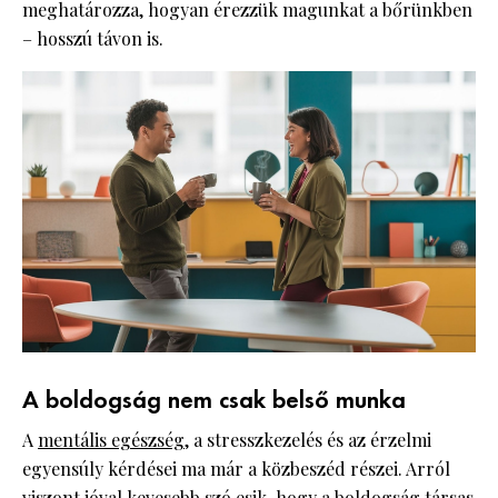
meghatározza, hogyan érezzük magunkat a bőrünkben
– hosszú távon is.
A boldogság nem csak belső munka
A
mentális egészség
, a stresszkezelés és az érzelmi
egyensúly kérdései ma már a közbeszéd részei. Arról
viszont jóval kevesebb szó esik, hogy a boldogság társas