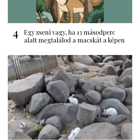
4
Egy zseni vagy, ha 13 másodperc
alatt megtalálod a macskát a képen