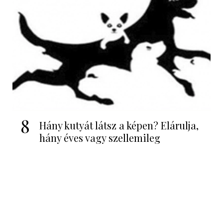
8
Hány kutyát látsz a képen? Elárulja,
hány éves vagy szellemileg