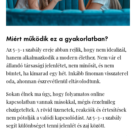
Miért működik ez a gyakorlatban?
Az 5–3–1 szabály ereje abban rejlik, hogy nem idealizál,
hanem alkalmazkodik a modern élethez. Nem vár el
állandó társasági jelenlétet, nem minősít, és nem
büntet, ha kimarad egy hét. Inkább finoman visszaterel
oda, ahonnan észrevétlenül eltávolodtunk.
Sokan élnek ma úgy, hogy folyamatos online
kapcsolatban vannak másokkal, mégis érzelmileg
elszigeteltek. A rövid üzenetek, reakciók és értesítések
nem pótolják a valódi kapcsolódást. Az 5–3–1 szabály
segít különbséget tenni jelenlét és zaj között.