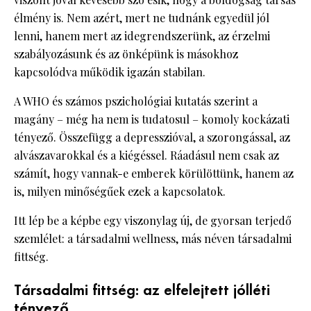
élmény is. Nem azért, mert ne tudnánk egyedül jól
lenni, hanem mert az idegrendszerünk, az érzelmi
szabályozásunk és az önképünk is másokhoz
kapcsolódva működik igazán stabilan.
A WHO és számos pszichológiai kutatás szerint a
magány – még ha nem is tudatosul – komoly kockázati
tényező. Összefügg a depresszióval, a szorongással, az
alvászavarokkal és a kiégéssel. Ráadásul nem csak az
számít, hogy vannak-e emberek körülöttünk, hanem az
is, milyen minőségűek ezek a kapcsolatok.
Itt lép be a képbe egy viszonylag új, de gyorsan terjedő
szemlélet: a társadalmi wellness, más néven társadalmi
fittség.
Társadalmi fittség: az elfelejtett jólléti
tényező