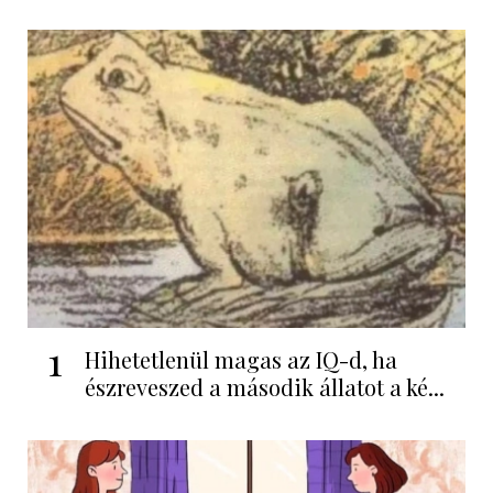
1
Hihetetlenül magas az IQ-d, ha
észreveszed a második állatot a ké...