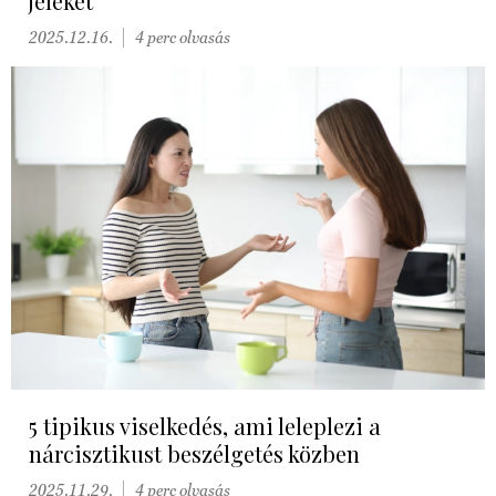
jeleket
2025.12.16.
4 perc olvasás
5 tipikus viselkedés, ami leleplezi a
nárcisztikust beszélgetés közben
2025.11.29.
4 perc olvasás