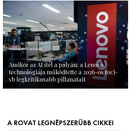
Támogatott tartalom
Amikor az AI ítél a pályán: a Lenovo
technológiája működtette a 2026-os foci-
vb legkritikusabb pillanatait
A ROVAT LEGNÉPSZERŰBB CIKKEI