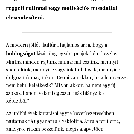
reggeli rutinnal vagy motivációs mondattal
elcsendesíteni.
A modern jóllét-kultúra hajlamos arra, hogy a
boldogságot
kizárólag egyéni projektként kezelje.
Mintha minden rajtunk múlna: mit eszünk, mennyit
sportolunk, mennyire vagyunk tudatosak, mennyire
dolgozunk magunkon. De mi van akkor, ha a hiányérzet
nem belül keletkezik? Mi van akkor, ha nem egy új
szokás
, hanem valami egészen más hiányzik a
képletből?
Az utóbbi évek kutatásai egyre következetesebben
mutatnak rá ugyanarra a vakfoltra. Arra a területre,
amelyről ritkán beszélünk, mégis alapvetően