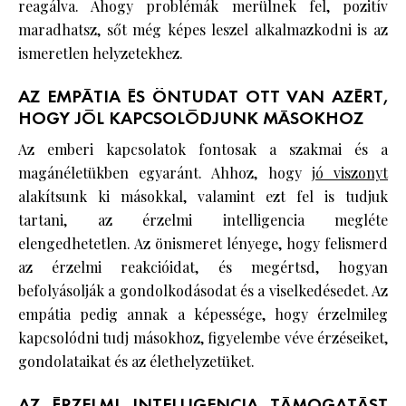
reagálva. Ahogy problémák merülnek fel, pozitív
maradhatsz, sőt még képes leszel alkalmazkodni is az
ismeretlen helyzetekhez.
AZ EMPÁTIA ÉS ÖNTUDAT OTT VAN AZÉRT,
HOGY JÓL KAPCSOLÓDJUNK MÁSOKHOZ
Az emberi kapcsolatok fontosak a szakmai és a
magánéletükben egyaránt. Ahhoz, hogy
jó viszonyt
alakítsunk ki másokkal, valamint ezt fel is tudjuk
tartani, az érzelmi intelligencia megléte
elengedhetetlen. Az önismeret lényege, hogy felismerd
az érzelmi reakcióidat, és megértsd, hogyan
befolyásolják a gondolkodásodat és a viselkedésedet. Az
empátia pedig annak a képessége, hogy érzelmileg
kapcsolódni tudj másokhoz, figyelembe véve érzéseiket,
gondolataikat és az élethelyzetüket.
AZ ÉRZELMI INTELLIGENCIA TÁMOGATÁST