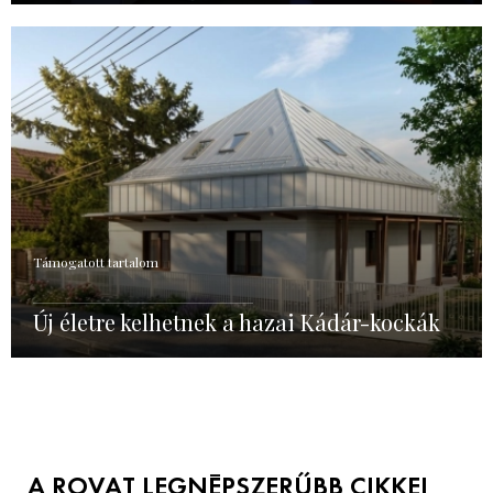
Támogatott tartalom
Új életre kelhetnek a hazai Kádár-kockák
A ROVAT LEGNÉPSZERŰBB CIKKEI