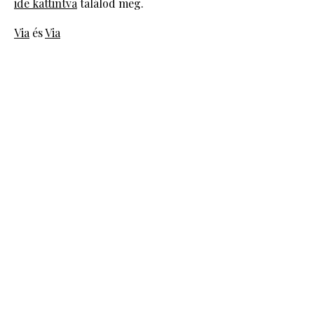
ide kattintva
találod meg.
Via
és
Via