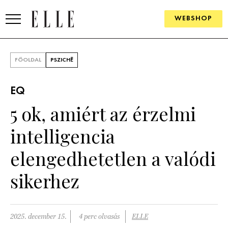
WEBSHOP
DIVAT
FŐOLDAL
PSZICHÉ
ELLE DIGITAL
EQ
GOURMET AWARDS
5 ok, amiért az érzelmi
SZÉPSÉG
intelligencia
KULTÚRA
elengedhetetlen a valódi
PSZICHÉ
sikerhez
ÉLETMÓD
2025. december 15.
4 perc olvasás
ELLE
PÁRKAPCSOLAT