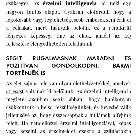
szükséges. Az
érzelmi intelligencia
ad neki egy
nagyon fontos alapot. Gyakran előfordul, hogy a
legokosabb vagy legtehetségesebb emberek sem érik el
a céljaikat, mert hiányzik belőlük ez a rendkívül
lényeges képesség. Íme az okok, amiért az EQ
fejlesztése elengedhetetlen feladatunk.
SEGÍT RUGALMASNAK MARADNI ÉS
POZITÍVAN GONDOLKODNI, BÁRMI
TÖRTÉNJÉK IS
Az élet sajnos tele van olyan élethelyzetekkel, amelyek
stresszt
váltanak ki belőlünk. Az érzelmi intelligencia
megléte azonban segít abban, hogy hatékonyan
csökkentsük a belső feszültségünket, és kevésbé válik
jellemzővé az, hogy összecsapnak a hullámok a fejünk
felett. Ha rendelkezel érzelmi intelligenciával, képes
vagy kezelni az érzelmeidet ezekre a szituációkra