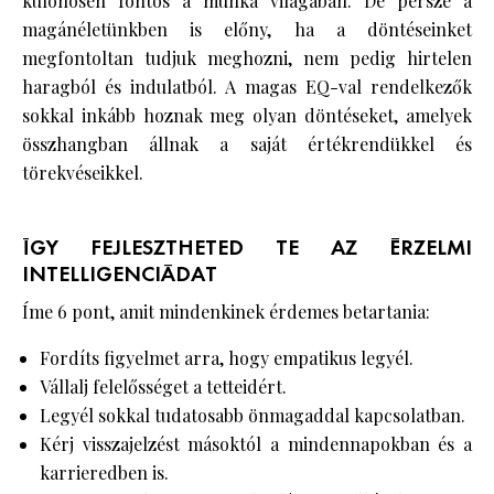
különösen fontos a munka világában. De persze a
magánéletünkben is előny, ha a döntéseinket
megfontoltan tudjuk meghozni, nem pedig hirtelen
haragból és indulatból. A magas EQ-val rendelkezők
sokkal inkább hoznak meg olyan döntéseket, amelyek
összhangban állnak a saját értékrendükkel és
törekvéseikkel.
ÍGY FEJLESZTHETED TE AZ ÉRZELMI
INTELLIGENCIÁDAT
Íme 6 pont, amit mindenkinek érdemes betartania:
Fordíts figyelmet arra, hogy empatikus legyél.
Vállalj felelősséget a tetteidért.
Legyél sokkal tudatosabb önmagaddal kapcsolatban.
Kérj visszajelzést másoktól a mindennapokban és a
karrieredben is.