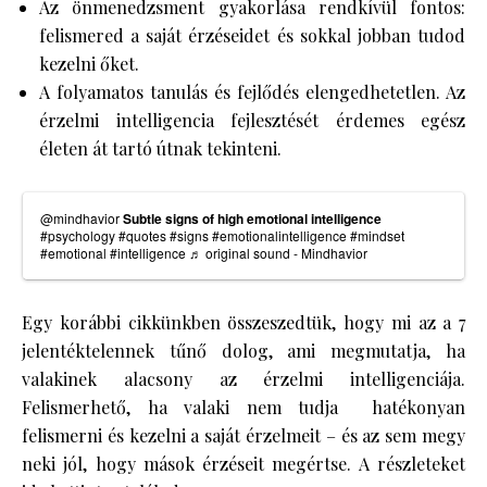
Az önmenedzsment gyakorlása rendkívül fontos:
felismered a saját érzéseidet és sokkal jobban tudod
kezelni őket.
A folyamatos tanulás és fejlődés elengedhetetlen. Az
érzelmi intelligencia fejlesztését érdemes egész
életen át tartó útnak tekinteni.
@mindhavior
Subtle signs of high emotional intelligence
#psychology
#quotes
#signs
#emotionalintelligence
#mindset
#emotional
#intelligence
♬ original sound - Mindhavior
Egy korábbi cikkünkben összeszedtük, hogy mi az a 7
jelentéktelennek tűnő dolog, ami megmutatja, ha
valakinek alacsony az érzelmi intelligenciája.
Felismerhető, ha valaki nem tudja hatékonyan
felismerni és kezelni a saját érzelmeit – és az sem megy
neki jól, hogy mások érzéseit megértse. A részleteket