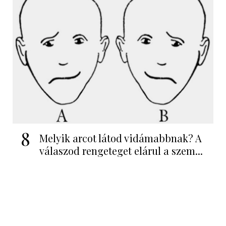
8
Melyik arcot látod vidámabbnak? A
válaszod rengeteget elárul a szem...