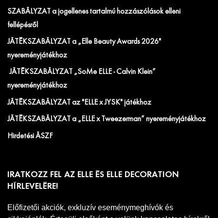
SZABÁLYZAT a jogellenes tartalmú hozzászólások elleni
fellépésről
JÁTÉKSZABÁLYZAT a „Elle Beauty Awards 2026"
nyereményjátékhoz
JÁTÉKSZABÁLYZAT „SoMe ELLE - Calvin Klein”
nyereményjátékhoz
JÁTÉKSZABÁLYZAT az "ELLE x JYSK" játékhoz
JÁTÉKSZABÁLYZAT a „ELLE x Tweezerman” nyereményjátékhoz
Hirdetési ÁSZF
IRATKOZZ FEL AZ ELLE ÉS ELLE DECORATION
HÍRLEVELÉRE!
Előfizetői akciók, exkluzív eseménymeghívók és