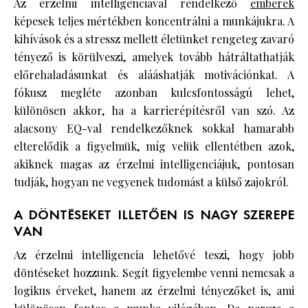
Az érzelmi intelligenciával rendelkező
emberek
képesek teljes mértékben koncentrálni a munkájukra. A
kihívások és a stressz mellett életünket rengeteg zavaró
tényező is körülveszi, amelyek tovább hátráltathatják
előrehaladásunkat és alááshatják motivációnkat. A
fókusz megléte azonban kulcsfontosságú lehet,
különösen akkor, ha a karrierépítésről van szó. Az
alacsony EQ-val rendelkezőknek sokkal hamarabb
elterelődik a figyelmük, míg velük ellentétben azok,
akiknek magas az érzelmi intelligenciájuk, pontosan
tudják, hogyan ne vegyenek tudomást a külső zajokról.
A DÖNTÉSEKET ILLETŐEN IS NAGY SZEREPE
VAN
Az érzelmi intelligencia lehetővé teszi, hogy jobb
döntéseket hozzunk. Segít figyelembe venni nemcsak a
logikus érveket, hanem az érzelmi tényezőket is, ami