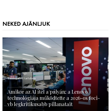
NEKED AJÁNLJUK
Támogatott tartalom
Amikor az AI ítél a pályán: a Lenovo
technológiája működtette a 2026-os foci-
vb legkritikusabb pillanatait