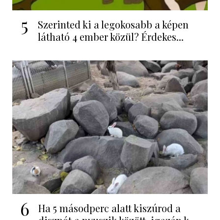
5
Szerinted ki a legokosabb a képen
látható 4 ember közül? Érdekes...
6
Ha 5 másodperc alatt kiszúrod a