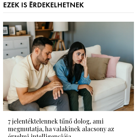
EZEK IS ÉRDEKELHETNEK
7 jelentéktelennek tűnő dolog, ami
megmutatja, ha valakinek alacsony az
érzelmi intelligenciája