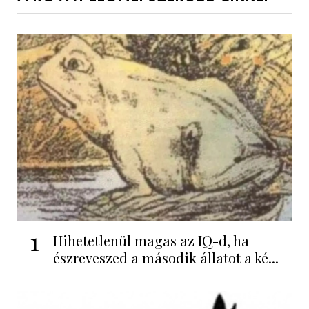
1
Hihetetlenül magas az IQ-d, ha
észreveszed a második állatot a ké...