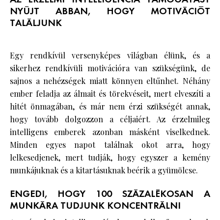
NYÚJT ABBAN, HOGY MOTIVÁCIÓT
TALÁLJUNK
Egy rendkívül versenyképes világban élünk, és a
sikerhez rendkívüli motivációra van szükségünk, de
sajnos a nehézségek miatt könnyen eltűnhet. Néhány
ember feladja az álmait és törekvéseit, mert elveszíti a
hitét önmagában, és már nem érzi szükségét annak,
hogy tovább dolgozzon a céljaiért. Az érzelmileg
intelligens emberek azonban másként viselkednek.
Minden egyes napot találnak okot arra, hogy
lelkesedjenek, mert tudják, hogy egyszer a kemény
munkájuknak és a kitartásuknak beérik a gyümölcse.
ENGEDI, HOGY 100 SZÁZALÉKOSAN A
MUNKÁRA TUDJUNK KONCENTRÁLNI