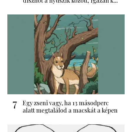
disznót a nyuszik között, igazán k...
7
Egy zseni vagy, ha 13 másodperc
alatt megtalálod a macskát a képen