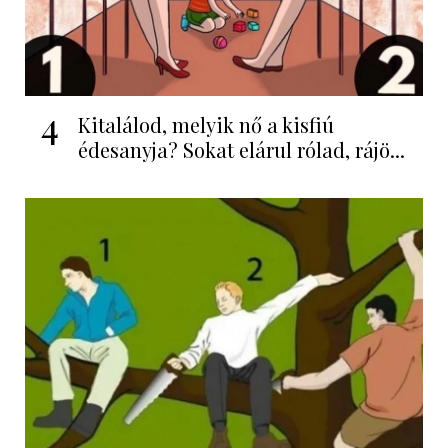
4
Kitalálod, melyik nő a kisfiú
édesanyja? Sokat elárul rólad, rájö...