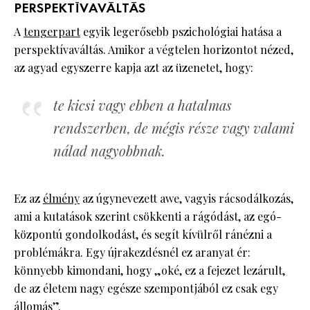
PERSPEKTÍVAVÁLTÁS
A
tengerpart
egyik legerősebb pszichológiai hatása a
perspektívaváltás. Amikor a végtelen horizontot nézed,
az agyad egyszerre kapja azt az üzenetet, hogy:
te kicsi vagy ebben a hatalmas
rendszerben, de mégis része vagy valami
nálad nagyobbnak.
Ez az
élmény
az úgynevezett awe, vagyis rácsodálkozás,
ami a kutatások szerint csökkenti a rágódást, az egó-
központú gondolkodást, és segít kívülről ránézni a
problémákra. Egy újrakezdésnél ez aranyat ér:
könnyebb kimondani, hogy „oké, ez a fejezet lezárult,
de az életem nagy egésze szempontjából ez csak egy
állomás”.