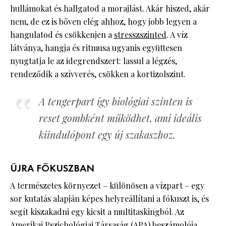
hullámokat és hallgatod a morajlást. Akár hiszed, akár
nem, de ez is bőven elég ahhoz, hogy jobb legyen a
hangulatod és csökkenjen a
stresszszinted
. A víz
látványa, hangja és ritmusa ugyanis együttesen
nyugtatja le az idegrendszert: lassul a légzés,
rendeződik a szívverés, csökken a kortizolszint.
A tengerpart így biológiai szinten is
reset gombként működhet, ami ideális
kiindulópont egy új szakaszhoz.
ÚJRA FÓKUSZBAN
A természetes környezet – különösen a vízpart – egy
sor kutatás alapján képes helyreállítani a fókuszt is, és
segít kiszakadni egy kicsit a multitaskingból. Az
Amerikai Pszichológiai Társaság (APA) beszámolója