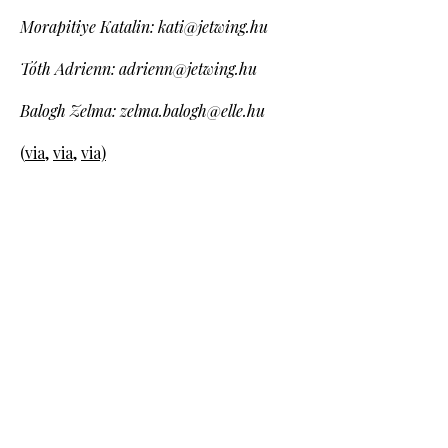
Morapitiye Katalin: kati@jetwing.hu
Tóth Adrienn: adrienn@jetwing.hu
Balogh Zelma: zelma.balogh@elle.hu
(
via
,
via
,
via)