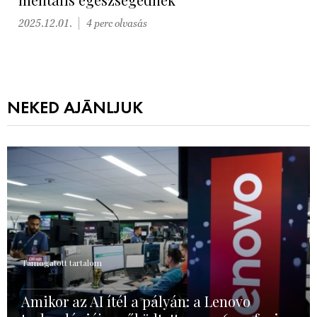
2025.12.01.
4 perc olvasás
NEKED AJÁNLJUK
Támogatott tartalom
Amikor az AI ítél a pályán: a Lenovo