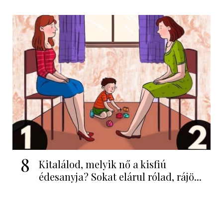
8
Kitalálod, melyik nő a kisfiú
édesanyja? Sokat elárul rólad, rájö...