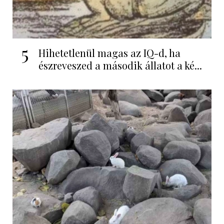
5
Hihetetlenül magas az IQ-d, ha
észreveszed a második állatot a ké...