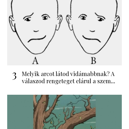
3
Melyik arcot látod vidámabbnak? A
válaszod rengeteget elárul a szem...