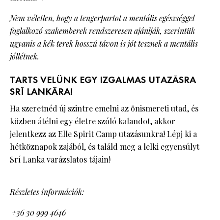
Nem véletlen, hogy a tengerpartot a mentális egészséggel
foglalkozó szakemberek rendszeresen ajánlják, szerintük
ugyanis a kék terek hosszú távon is jót tesznek a mentális
jóllétnek.
TARTS VELÜNK EGY IZGALMAS UTAZÁSRA
SRÍ LANKÁRA!
Ha szeretnéd új szintre emelni az önismereti utad, és
közben átélni egy életre szóló kalandot, akkor
jelentkezz az Elle Spirit Camp utazásunkra! Lépj ki a
hétköznapok zajából, és találd meg a lelki egyensúlyt
Srí Lanka varázslatos tájain!
Részletes információk:
+36 30 999 4646