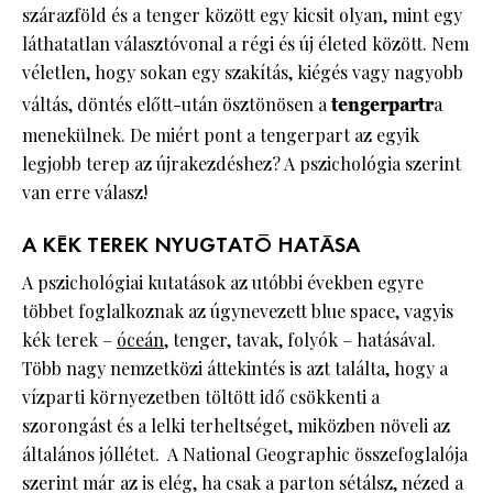
szárazföld és a tenger között egy kicsit olyan, mint egy
láthatatlan választóvonal a régi és új életed között. Nem
véletlen, hogy sokan egy szakítás, kiégés vagy nagyobb
váltás, döntés előtt-után ösztönösen a
tengerpartr
a
menekülnek. De miért pont a tengerpart az egyik
legjobb terep az újrakezdéshez? A pszichológia szerint
van erre válasz!
A KÉK TEREK NYUGTATÓ HATÁSA
A pszichológiai kutatások az utóbbi években egyre
többet foglalkoznak az úgynevezett blue space, vagyis
kék terek –
óceán
, tenger, tavak, folyók – hatásával.
Több nagy nemzetközi áttekintés is azt találta, hogy a
vízparti környezetben töltött idő csökkenti a
szorongást és a lelki terheltséget, miközben növeli az
általános jóllétet. A National Geographic összefoglalója
szerint már az is elég, ha csak a parton sétálsz, nézed a