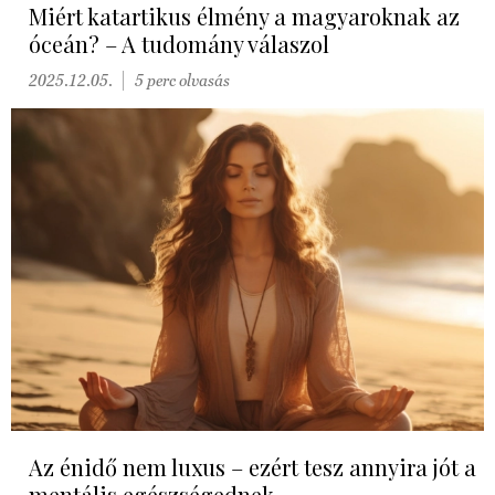
Miért katartikus élmény a magyaroknak az
óceán? – A tudomány válaszol
2025.12.05.
5 perc olvasás
Az énidő nem luxus – ezért tesz annyira jót a
mentális egészségednek