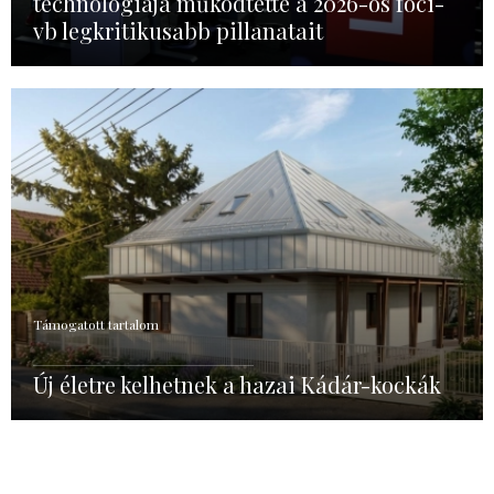
technológiája működtette a 2026-os foci-
vb legkritikusabb pillanatait
Támogatott tartalom
Új életre kelhetnek a hazai Kádár-kockák