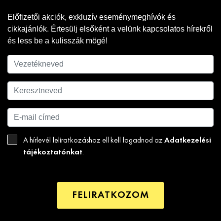
Előfizetői akciók, exkluzív eseménymeghívók és
cikkajánlók. Értesülj elsőként a velünk kapcsolatos hírekről
és less be a kulisszák mögé!
Adatkezelési
A hírlevél feliratkozáshoz ell kell fogadnod az
tájékoztatónkat
.
FELIRATKOZOM