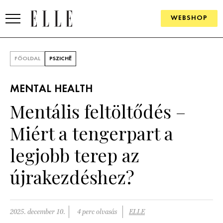
WEBSHOP
DIVAT
FŐOLDAL
PSZICHÉ
ELLE DIGITAL
MENTAL HEALTH
GOURMET AWARDS
Mentális feltöltődés –
SZÉPSÉG
Miért a tengerpart a
KULTÚRA
legjobb terep az
PSZICHÉ
újrakezdéshez?
ÉLETMÓD
2025. december 10.
4 perc olvasás
ELLE
PÁRKAPCSOLAT