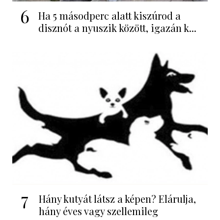
6
Ha 5 másodperc alatt kiszúrod a
disznót a nyuszik között, igazán k...
7
Hány kutyát látsz a képen? Elárulja,
hány éves vagy szellemileg