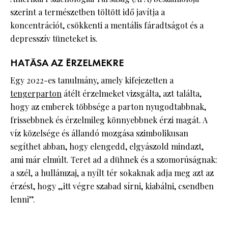
szerint a természetben töltött idő javítja a
koncentrációt, csökkenti a mentális fáradtságot és a
depresszív tüneteket is.
HATÁSA AZ ÉRZELMEKRE
Egy 2022-es tanulmány, amely kifejezetten a
tengerparton
átélt érzelmeket vizsgálta, azt találta,
hogy az emberek többsége a parton nyugodtabbnak,
frissebbnek és érzelmileg könnyebbnek érzi magát. A
víz közelsége és állandó mozgása szimbolikusan
segíthet abban, hogy elengedd, elgyászold mindazt,
ami már elmúlt. Teret ad a dühnek és a szomorúságnak:
a szél, a hullámzaj, a nyílt tér sokaknak adja meg azt az
érzést, hogy „itt végre szabad sírni, kiabálni, csendben
lenni”.