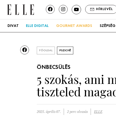
HÍRLEVÉL
DIVAT
ELLE DIGITAL
GOURMET AWARDS
SZÉPSÉG
FŐOLDAL
PSZICHÉ
ÖNBECSÜLÉS
5 szokás, ami 
tiszteled maga
2025. április 07.
2 perc olvasás
ELLE