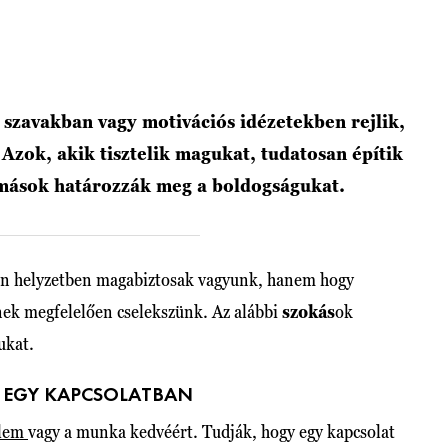
szavakban vagy motivációs idézetekben rejlik,
zok, akik tisztelik magukat, tudatosan építik
 mások határozzák meg a boldogságukat.
den helyzetben magabiztosak vagyunk, hanem hogy
nek megfelelően cselekszünk. Az alábbi
szokás
ok
ukat.
 EGY KAPCSOLATBAN
elem
vagy a munka kedvéért. Tudják, hogy egy kapcsolat