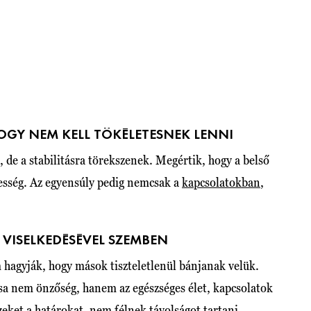
OGY NEM KELL TÖKÉLETESNEK LENNI
 de a stabilitásra törekszenek. Megértik, hogy a belső
tesség. Az egyensúly pedig nemcsak a
kapcsolatokban
,
VISELKEDÉSÉVEL SZEMBEN
hagyják, hogy mások tiszteletlenül bánjanak velük.
sa nem önzőség, hanem az egészséges élet, kapcsolatok
eket a határokat, nem félnek távolságot tartani.