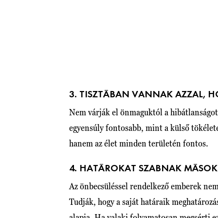
3. TISZTÁBAN VANNAK AZZAL, H
Nem várják el önmaguktól a hibátlanságot,
egyensúly fontosabb, mint a külső tökéle
hanem az élet minden területén fontos.
4. HATÁROKAT SZABNAK MÁSOK 
Az önbecsüléssel rendelkező emberek nem 
Tudják, hogy a saját határaik meghatározá
alapja. Ha valaki folyamatosan megsérti ez