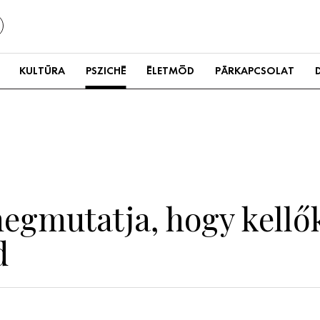
KULTÚRA
PSZICHÉ
ÉLETMÓD
PÁRKAPCSOLAT
megmutatja, hogy kell
d