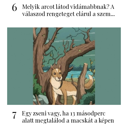
6
Melyik arcot látod vidámabbnak? A
válaszod rengeteget elárul a szem...
7
Egy zseni vagy, ha 13 másodperc
alatt megtalálod a macskát a képen