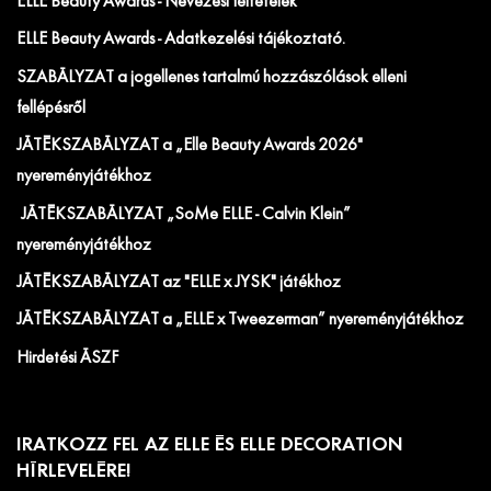
ELLE Beauty Awards - Nevezési feltételek
ELLE Beauty Awards - Adatkezelési tájékoztató.
SZABÁLYZAT a jogellenes tartalmú hozzászólások elleni
fellépésről
JÁTÉKSZABÁLYZAT a „Elle Beauty Awards 2026"
nyereményjátékhoz
JÁTÉKSZABÁLYZAT „SoMe ELLE - Calvin Klein”
nyereményjátékhoz
JÁTÉKSZABÁLYZAT az "ELLE x JYSK" játékhoz
JÁTÉKSZABÁLYZAT a „ELLE x Tweezerman” nyereményjátékhoz
Hirdetési ÁSZF
IRATKOZZ FEL AZ ELLE ÉS ELLE DECORATION
HÍRLEVELÉRE!