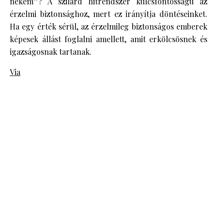
nekem”? A szilárd hitrendszer kulcsfontosságú az
érzelmi biztonsághoz, mert ez irányítja döntéseinket.
Ha egy érték sérül, az érzelmileg biztonságos emberek
képesek állást foglalni amellett, amit erkölcsösnek és
igazságosnak tartanak.
Via