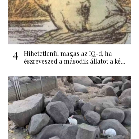
4
Hihetetlenül magas az IQ-d, ha
észreveszed a második állatot a ké...