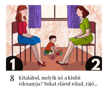
8
Kitalálod, melyik nő a kisfiú
édesanyja? Sokat elárul rólad, rájö...