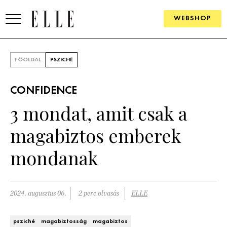
WEBSHOP
DIVAT
FŐOLDAL
PSZICHÉ
ELLE DIGITAL
CONFIDENCE
GOURMET AWARDS
3 mondat, amit csak a
SZÉPSÉG
magabiztos emberek
KULTÚRA
mondanak
PSZICHÉ
2024. augusztus 06.
2 perc olvasás
ELLE
ÉLETMÓD
PÁRKAPCSOLAT
psziché
magabiztosság
magabiztos