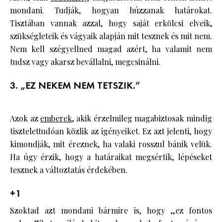
mondani. Tudják, hogyan húzzanak határokat.
Tisztában vannak azzal, hogy saját erkölcsi elveik,
szükségleteik és vágyaik alapján mit tesznek és mit nem.
Nem kell szégyellned magad azért, ha valamit nem
tudsz vagy akarsz bevállalni, megcsinálni.
3. „EZ NEKEM NEM TETSZIK.”
Azok az
emberek
, akik érzelmileg magabiztosak mindig
tisztelettudóan közlik az igényeiket. Ez azt jelenti, hogy
kimondják, mit éreznek, ha valaki rosszul bánik velük.
Ha úgy érzik, hogy a határaikat megsértik, lépéseket
tesznek a változtatás érdekében.
+1
Szoktad azt mondani bármire is, hogy „ez fontos