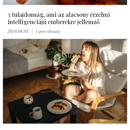
3 tulajdonság, ami az alacsony érzelmi
intelligenciájú emberekre jellemző
2024.08.05.
1 perc olvasás