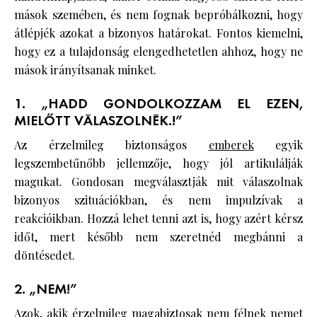
mások szemében, és nem fognak bepróbálkozni, hogy
átlépjék azokat a bizonyos határokat. Fontos kiemelni,
hogy ez a tulajdonság elengedhetetlen ahhoz, hogy ne
mások irányítsanak minket.
1. „HADD GONDOLKOZZAM EL EZEN,
MIELŐTT VÁLASZOLNÉK.!”
Az érzelmileg biztonságos
emberek
egyik
legszembetűnőbb jellemzője, hogy jól artikulálják
magukat. Gondosan megválasztják mit válaszolnak
bizonyos szituációkban, és nem impulzívak a
reakcióikban. Hozzá lehet tenni azt is, hogy azért kérsz
időt, mert később nem szeretnéd megbánni a
döntésedet.
2. „NEM!”
Azok, akik
érzelmileg
magabiztosak nem félnek nemet