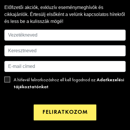
Előfizetői akciók, exkluzív eseménymeghívók és
cikkajánlók. Értesülj elsőként a velünk kapcsolatos hírekről
és less be a kulisszák mögé!
Adatkezelési
A hírlevél feliratkozáshoz ell kell fogadnod az
tájékoztatónkat
.
FELIRATKOZOM