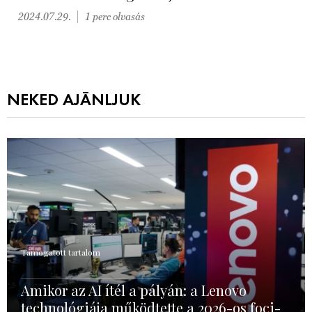
2024.07.29.
1 perc olvasás
NEKED AJÁNLJUK
Támogatott tartalom
Amikor az AI ítél a pályán: a Lenovo
technológiája működtette a 2026-os foci-