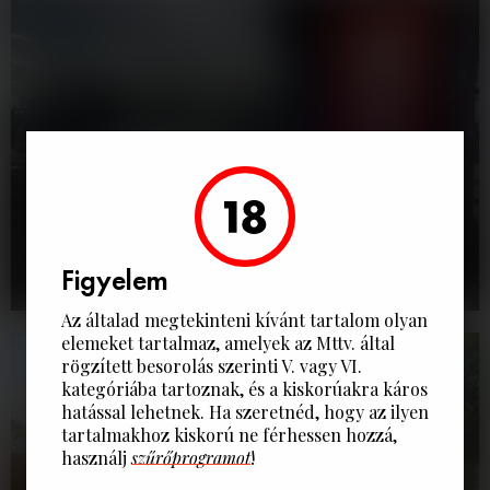
Támogatott tartalom
Amikor az AI ítél a pályán: a Lenovo
technológiája működtette a 2026-os foci-
vb legkritikusabb pillanatait
Figyelem
Az általad megtekinteni kívánt tartalom olyan
elemeket tartalmaz, amelyek az Mttv. által
rögzített besorolás szerinti V. vagy VI.
kategóriába tartoznak, és a kiskorúakra káros
hatással lehetnek. Ha szeretnéd, hogy az ilyen
tartalmakhoz kiskorú ne férhessen hozzá,
használj
szűrőprogramot
!