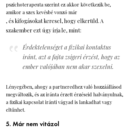
pszichoterapeuta szerint ez akkor következik be,
amikor a szex kevésbé vonzó már
, és kifogásokat keresel, hogy elkerüld. A
szakember ezt úgy írja le, mint:
Érdektelenséget a fizikai kontaktus
iránt, azt a fajta zsigeri érzést, hogy az
ember valójában nem akar szexelni.
Lényegében, ahogy a partneredhez való hozzáállásod
megváltozik, és az iránta érzett érzéseid halványulnak,
a fizikai kapcsolat iránti vágyad is lankadhat vagy
eltűnhet.
5. Már nem vitázol