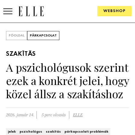
WEBSHOP
DIVAT
FŐOLDAL
PÁRKAPCSOLAT
ELLE DIGITAL
SZAKÍTÁS
GOURMET AWARDS
A pszichológusok szerint
SZÉPSÉG
ezek a konkrét jelei, hogy
KULTÚRA
közel állsz a szakításhoz
PSZICHÉ
2026. január 14.
5 perc olvasás
ELLE
ÉLETMÓD
PÁRKAPCSOLAT
jelek
pszichológus
szakítás
párkapcsolati problémák