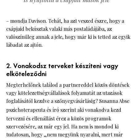
– mondja Davison. Tehát, ha azt veszed észre, hogy a
csápjaid bekúsztak valaki más postaládájába, az
valószínűleg annak a jele, hogy már ki is tetted az egyik
lábadat az ajtón.
2. Vonakodsz terveket készíteni vagy
elköteleződni
Megterhelőnek találod a partnereddel közös döntések
vagy kötelezettségvállalások folyamatát az utazások
foglalásától kezdve a szőnyegvásárlásig? Susanna Abse
pszichoterapeuta és író
szerint aki vonakodva kezd
tervezni és ellenállást érez a közös programok
szervezésére, az már egy jel. Ha nem is mondod ki
tudatosan, hogy „nem megyünk nyaralni, mert már