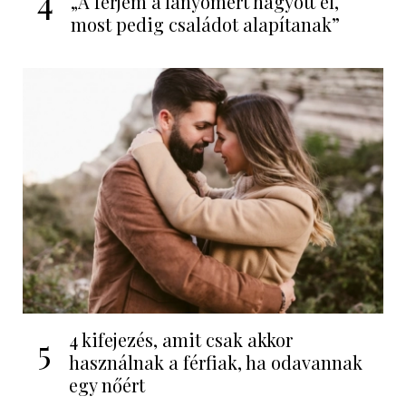
4
„A férjem a lányomért hagyott el,
most pedig családot alapítanak”
4 kifejezés, amit csak akkor
5
használnak a férfiak, ha odavannak
egy nőért