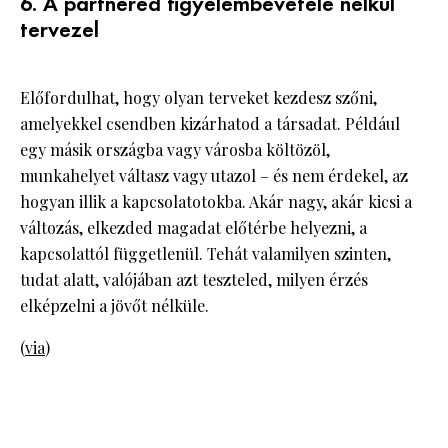
6. A partnered figyelembevétele nélkül
tervezel
Előfordulhat, hogy olyan terveket kezdesz szőni,
amelyekkel csendben kizárhatod a társadat. Például
egy másik országba vagy városba költözöl,
munkahelyet váltasz vagy utazol – és nem érdekel, az
hogyan illik a kapcsolatotokba. Akár nagy, akár kicsi a
változás, elkezded magadat előtérbe helyezni, a
kapcsolattól függetlenül. Tehát valamilyen szinten,
tudat alatt, valójában azt teszteled, milyen érzés
elképzelni a jövőt nélküle.
(
via
)