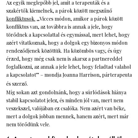
Az egyik meglepőbb jel, amit a terapeuták és a
szakértők kiemelnek, a párok között megszűnő
konfliktusok.
„Vicces módon, amikor a párok között
konfliktus van, az továbbra is annak a jele, hogy
törődnek a kapcsolattal és egymással, mert lehet, hogy
azért vitatkoznak, hogy a dolgok egy bizonyos módon
rendeződjenek közöttük. Ha közömbös vagy, és úgy
érzed, hogy még csak nem is akarsz a partnereddel
foglalkozni, az annak a jele lehet, hogy feladtad valahol
a kapcsolatot” – mondja Joanna Harrison, párterapeuta
és szerző.
Míg sokan azt gondolnánk, hogy a súrlódások hiánya
stabil kapcsolatot jelez, és minden jól van, mert nem
veszekszel, valójában ez csalóka. Nem azért van béke,
mert a dolgok jobban mennek, hanem azért, mert már
nem törődünk vele.