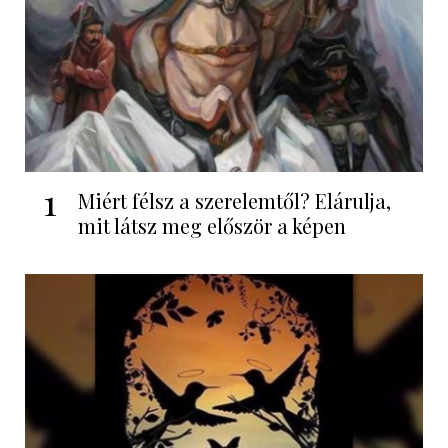
1
Miért félsz a szerelemtől? Elárulja,
mit látsz meg először a képen