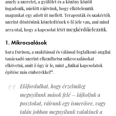
amely a szeretet, a gyűlölet és a közöny között
ingadozik, mielőtt rájövünk, hogy elkötelezzük
magunkat egy adott út mellett. Terapeuták és szakértők
szerint döntésünk közeledtének 6 fő jele van, ami mind
megkérdőjelezzük.
arra utal, hogy a kapcsolat létét
1. Mikrocsalások
Sara Davison, a szakítással és válással foglalkozó angliai
tanácsadó szerint elkezdhetsz mikrocsalásokat
elkövetni, amit ő úgy ír le, mint „fizikai kapcsolatok
építése más emberekkel”.
Előfordulhat, hogy érzelmileg
megnyílunk mások felé – lájkoljuk a
posztokat, ráírunk egy ismerősre, vagy
talán jobban megnyílunk valakinek a