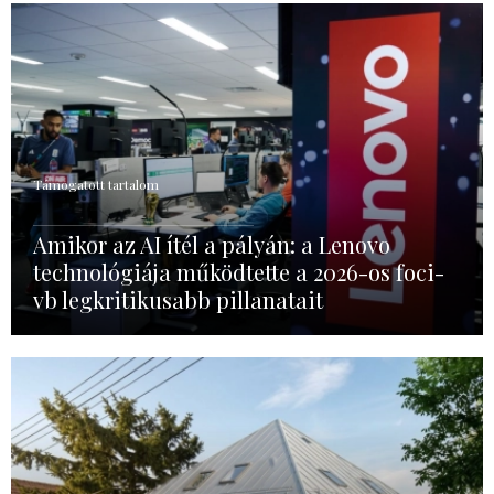
Támogatott tartalom
Amikor az AI ítél a pályán: a Lenovo
technológiája működtette a 2026-os foci-
vb legkritikusabb pillanatait