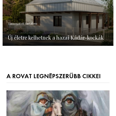
Támogatott tartalom
Új életre kelhetnek a hazai Kádár-kockák
A ROVAT LEGNÉPSZERŰBB CIKKEI