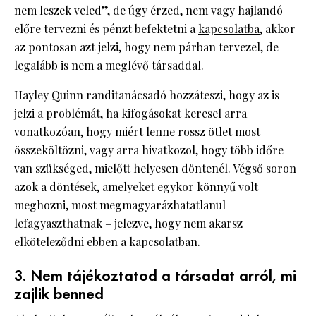
nem leszek veled”, de úgy érzed, nem vagy hajlandó
előre tervezni és pénzt befektetni a
kapcsolatba,
akkor
az pontosan azt jelzi, hogy nem párban tervezel, de
legalább is nem a meglévő társaddal.
Hayley Quinn randitanácsadó hozzáteszi, hogy az is
jelzi a problémát, ha kifogásokat keresel arra
vonatkozóan, hogy miért lenne rossz ötlet most
összeköltözni, vagy arra hivatkozol, hogy több időre
van szükséged, mielőtt helyesen döntenél. Végső soron
azok a döntések, amelyeket egykor könnyű volt
meghozni, most megmagyarázhatatlanul
lefagyaszthatnak – jelezve, hogy nem akarsz
elköteleződni ebben a kapcsolatban.
3. Nem tájékoztatod a társadat arról, mi
zajlik benned