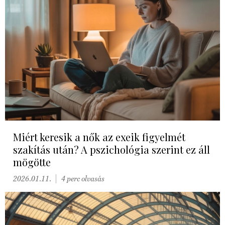
Miért keresik a nők az exeik figyelmét
szakítás után? A pszichológia szerint ez áll
mögötte
2026.01.11.
4 perc olvasás