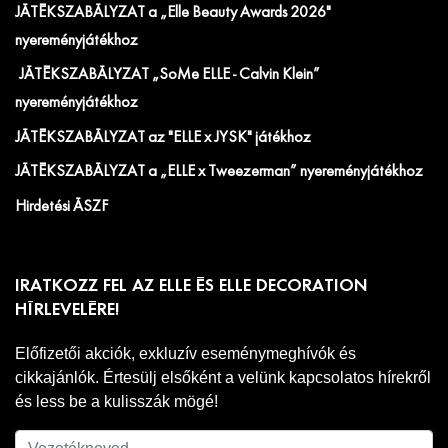
JÁTÉKSZABÁLYZAT a „Elle Beauty Awards 2026"
nyereményjátékhoz
JÁTÉKSZABÁLYZAT „SoMe ELLE - Calvin Klein”
nyereményjátékhoz
JÁTÉKSZABÁLYZAT az "ELLE x JYSK" játékhoz
JÁTÉKSZABÁLYZAT a „ELLE x Tweezerman” nyereményjátékhoz
Hirdetési ÁSZF
IRATKOZZ FEL AZ ELLE ÉS ELLE DECORATION
HÍRLEVELÉRE!
Előfizetői akciók, exkluzív eseménymeghívók és
cikkajánlók. Értesülj elsőként a velünk kapcsolatos hírekről
és less be a kulisszák mögé!