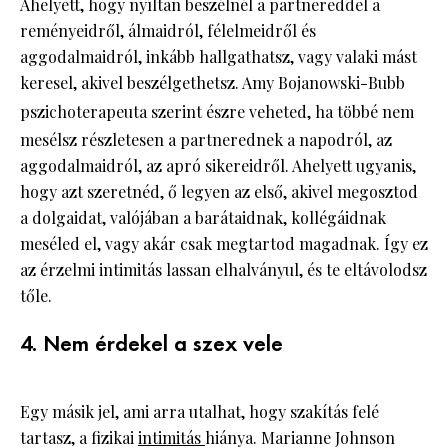
Ahelyett, hogy nyíltan beszélnél a partnereddel a
reményeidről, álmaidról, félelmeidről és
aggodalmaidról, inkább hallgathatsz, vagy valaki mást
keresel, akivel beszélgethetsz. Amy Bojanowski-Bubb
pszichoterapeuta
szerint észre veheted, ha többé nem
mesélsz részletesen a partnerednek a napodról, az
aggodalmaidról, az apró sikereidről. Ahelyett ugyanis,
hogy azt szeretnéd, ő legyen az első, akivel megosztod
a dolgaidat, valójában a barátaidnak, kollégáidnak
meséled el, vagy akár csak megtartod magadnak. Így ez
az érzelmi intimitás lassan elhalványul, és te eltávolodsz
tőle.
4. Nem érdekel a szex vele
Egy másik jel, ami arra utalhat, hogy szakítás felé
tartasz, a fizikai
intimitás
hiánya. Marianne Johnson