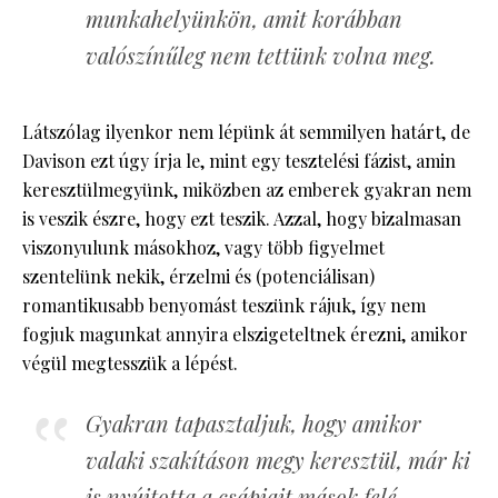
munkahelyünkön, amit korábban
valószínűleg nem tettünk volna meg.
Látszólag ilyenkor nem lépünk át semmilyen határt, de
Davison ezt úgy írja le, mint egy tesztelési fázist, amin
keresztülmegyünk, miközben az emberek gyakran nem
is veszik észre, hogy ezt teszik. Azzal, hogy bizalmasan
viszonyulunk másokhoz, vagy több figyelmet
szentelünk nekik, érzelmi és (potenciálisan)
romantikusabb benyomást teszünk rájuk, így nem
fogjuk magunkat annyira elszigeteltnek érezni, amikor
végül megtesszük a lépést.
Gyakran tapasztaljuk, hogy amikor
valaki szakításon megy keresztül, már ki
is nyújtotta a csápjait mások felé