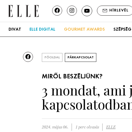
HÍRLEVÉL
DIVAT
ELLE DIGITAL
GOURMET AWARDS
SZÉPSÉG
FŐOLDAL
PÁRKAPCSOLAT
MIRŐL BESZÉLJÜNK?
3 mondat, ami 
kapcsolatodba
2024. május 06.
1 perc olvasás
ELLE