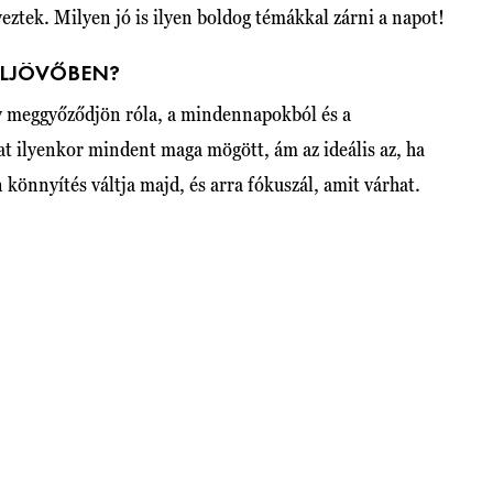
veztek. Milyen jó is ilyen boldog témákkal zárni a napot!
ZELJÖVŐBEN?
y meggyőződjön róla, a mindennapokból és a
t ilyenkor mindent maga mögött, ám az ideális az, ha
n könnyítés váltja majd, és arra fókuszál, amit várhat.