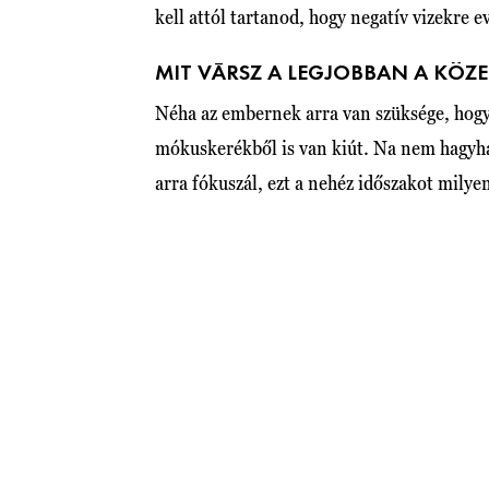
kell attól tartanod, hogy negatív vizekre e
MIT VÁRSZ A LEGJOBBAN A KÖ
Néha az embernek arra van szüksége, hog
mókuskerékből is van kiút. Na nem hagyha
arra fókuszál, ezt a nehéz időszakot milye