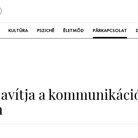
KULTÚRA
PSZICHÉ
ÉLETMÓD
PÁRKAPCSOLAT
javítja a kommunikáció
n