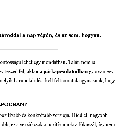
pároddal a nap végén, és az sem, hogyan.
sfontosságú lehet egy mondatban. Talán nem is
gy teszed fel, akkor a
párkapcsolatodban
gyorsan egy
melyik három kérdést kell feltennetek egymásnak, hogy
NAPODBAN?
pozitívabb és konkrétabb verziója. Hidd el, nagyobb
több, ez a verzió csak a pozitívumokra fókuszál, így nem