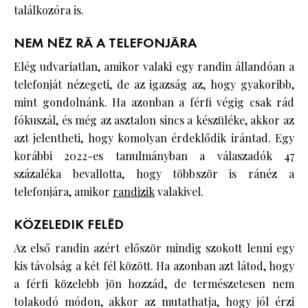
találkozóra is.
NEM NÉZ RÁ A TELEFONJÁRA
Elég udvariatlan, amikor valaki egy randin állandóan a
telefonját nézegeti, de az igazság az, hogy gyakoribb,
mint gondolnánk. Ha azonban a férfi végig csak rád
fókuszál, és még az asztalon sincs a készüléke, akkor az
azt jelentheti, hogy komolyan érdeklődik irántad. Egy
korábbi 2022-es tanulmányban a válaszadók 47
százaléka bevallotta, hogy többször is ránéz a
telefonjára, amikor
randizik
valakivel.
KÖZELEDIK FELÉD
Az első randin azért először mindig szokott lenni egy
kis távolság a két fél között. Ha azonban azt látod, hogy
a férfi közelebb jön hozzád, de természetesen nem
tolakodó módon, akkor az mutathatja, hogy jól érzi