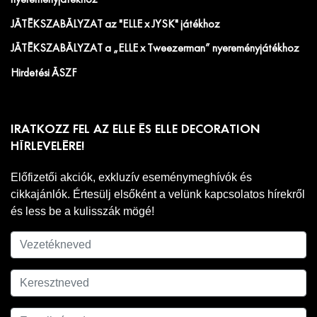
nyereményjátékhoz
JÁTÉKSZABÁLYZAT az "ELLE x JYSK" játékhoz
JÁTÉKSZABÁLYZAT a „ELLE x Tweezerman” nyereményjátékhoz
Hirdetési ÁSZF
IRATKOZZ FEL AZ ELLE ÉS ELLE DECORATION
HÍRLEVELÉRE!
Előfizetői akciók, exkluzív eseménymeghívók és
cikkajánlók. Értesülj elsőként a velünk kapcsolatos hírekről
és less be a kulisszák mögé!