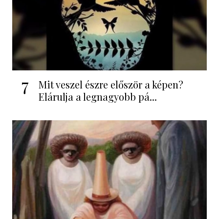
7
Mit veszel észre először a képen?
Elárulja a legnagyobb pá...