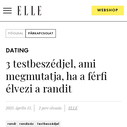
WEBSHOP
DIVAT
FŐOLDAL
PÁRKAPCSOLAT
ELLE DIGITAL
DATING
GOURMET AWARDS
3 testbeszédjel, ami
SZÉPSÉG
megmutatja, ha a férfi
KULTÚRA
élvezi a randit
PSZICHÉ
2025. április 15.
2 perc olvasás
ELLE
ÉLETMÓD
PÁRKAPCSOLAT
randi
randizás
testbeszédjel