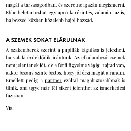
magát a társaságodban, és szeretne igazán megismerni.
Ebbe beletartozhat egy apró karérintés, valamint az is,
ha beszéd közben közelebb hajol hozzád.
A SZEMEK SOKAT ELÁRULNAK
A szakemberek szerint a pupillák tágulása is jelezheti,
ha valaki érdeklődik irántunk. Az elkalandozó szemek
nem jelentenek jót, de a férfi figyelme végig rajtad van,
akkor bizony szinte biztos, hogy jól érzi magát a randin.
Emellett pedig a
partner
ezáltal magabiztosabbnak is
tűnik, ami ugye már fél sikert jelenthet az ismerkedési
fázisban.
Via