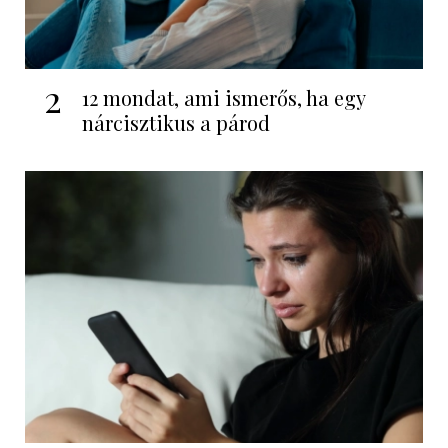
2
12 mondat, ami ismerős, ha egy
nárcisztikus a párod