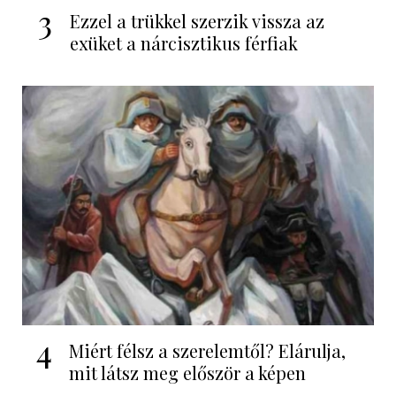
3
Ezzel a trükkel szerzik vissza az
exüket a nárcisztikus férfiak
4
Miért félsz a szerelemtől? Elárulja,
mit látsz meg először a képen