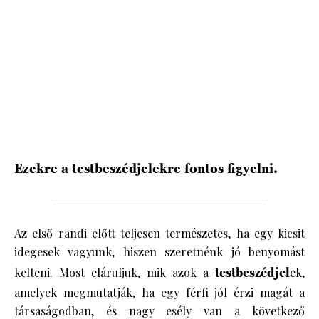
HÍRLEVÉL
Ezekre a testbeszédjelekre fontos figyelni.
Az első randi előtt teljesen természetes, ha egy kicsit
idegesek vagyunk, hiszen szeretnénk jó benyomást
kelteni. Most eláruljuk, mik azok a
testbeszédjel
ek,
amelyek megmutatják, ha egy férfi jól érzi magát a
társaságodban, és nagy esély van a következő