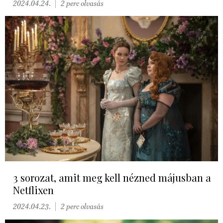
2024.04.24.
2 perc olvasás
3 sorozat, amit meg kell nézned májusban a
Netflixen
2024.04.23.
2 perc olvasás