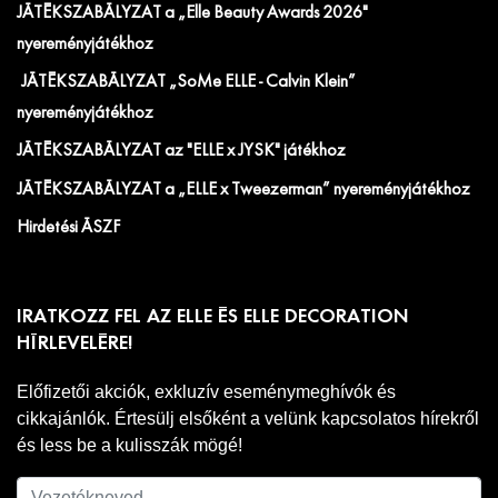
JÁTÉKSZABÁLYZAT a „Elle Beauty Awards 2026"
nyereményjátékhoz
JÁTÉKSZABÁLYZAT „SoMe ELLE - Calvin Klein”
nyereményjátékhoz
JÁTÉKSZABÁLYZAT az "ELLE x JYSK" játékhoz
JÁTÉKSZABÁLYZAT a „ELLE x Tweezerman” nyereményjátékhoz
Hirdetési ÁSZF
IRATKOZZ FEL AZ ELLE ÉS ELLE DECORATION
HÍRLEVELÉRE!
Előfizetői akciók, exkluzív eseménymeghívók és
cikkajánlók. Értesülj elsőként a velünk kapcsolatos hírekről
és less be a kulisszák mögé!