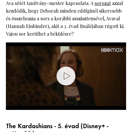
Ava sötét tanítvány-mester kapcsolata. A
sorozat
azzal
kezdődik, hogy Deborah minden eddiginél sikeresebb
és összehozza a sors a korábbi asszisztensével, Avaval
(Hannah Einbinder), akit a 2. évad fináléjában rúgott ki.
Vajon sor kerülhet a békülésre?
The Kardashians - 5. évad (Disney+ -