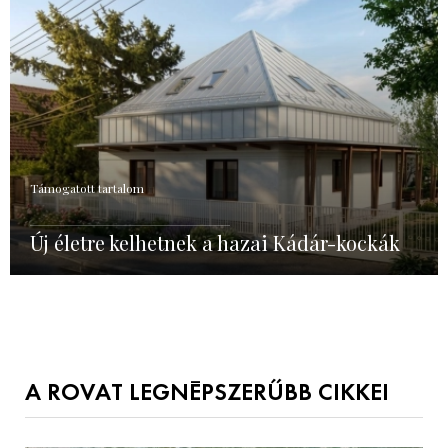
Támogatott tartalom
Új életre kelhetnek a hazai Kádár-kockák
A ROVAT LEGNÉPSZERŰBB CIKKEI