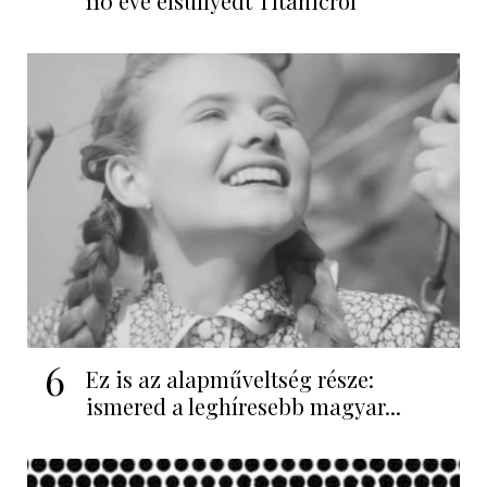
110 éve elsüllyedt Titanicról
6
Ez is az alapműveltség része:
ismered a leghíresebb magyar...