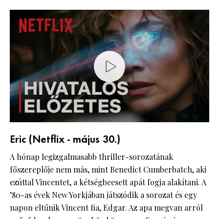
Eric (Netflix - május 30.)
A hónap legizgalmasabb thriller-sorozatának
főszereplője nem más, mint Benedict Cumberbatch, aki
ezúttal Vincentet, a kétségbeesett apát fogja alakítani. A
’80-as évek New Yorkjában játszódik a sorozat és egy
napon eltűnik Vincent fia, Edgar. Az apa megvan arról