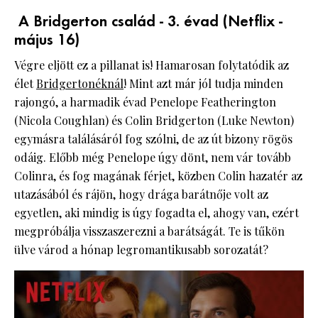
A Bridgerton család - 3. évad (Netflix -
május 16)
Végre eljött ez a pillanat is! Hamarosan folytatódik az
élet
Bridgertonéknál
! Mint azt már jól tudja minden
rajongó, a harmadik évad Penelope Featherington
(Nicola Coughlan) és Colin Bridgerton (Luke Newton)
egymásra találásáról fog szólni, de az út bizony rögös
odáig. Előbb még Penelope úgy dönt, nem vár tovább
Colinra, és fog magának férjet, közben Colin hazatér az
utazásából és rájön, hogy drága barátnője volt az
egyetlen, aki mindig is úgy fogadta el, ahogy van, ezért
megpróbálja visszaszerezni a barátságát. Te is tűkön
ülve várod a hónap legromantikusabb sorozatát?