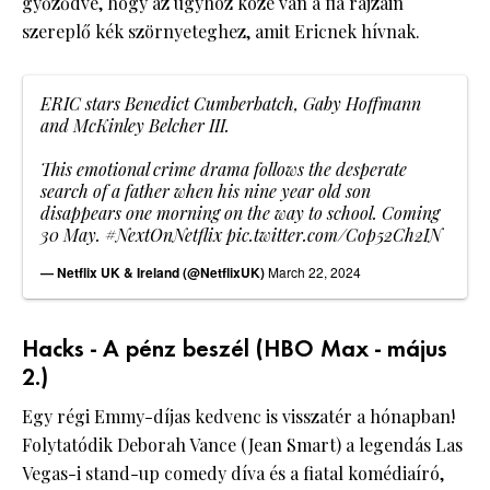
győződve, hogy az ügyhöz köze van a fia rajzain
szereplő kék szörnyeteghez, amit Ericnek hívnak.
ERIC stars Benedict Cumberbatch, Gaby Hoffmann
and McKinley Belcher III.
This emotional crime drama follows the desperate
search of a father when his nine year old son
disappears one morning on the way to school. Coming
30 May.
#NextOnNetflix
pic.twitter.com/Cop52Ch2IN
— Netflix UK & Ireland (@NetflixUK)
March 22, 2024
Hacks - A pénz beszél (HBO Max - május
2.)
Egy régi Emmy-díjas kedvenc is visszatér a hónapban!
Folytatódik Deborah Vance (Jean Smart) a legendás Las
Vegas-i stand-up comedy díva és a fiatal komédiaíró,