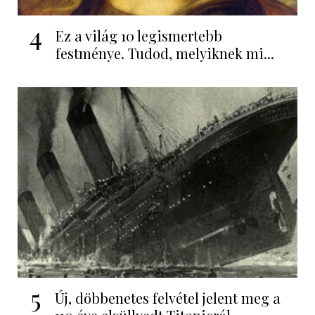
4
Ez a világ 10 legismertebb
festménye. Tudod, melyiknek mi...
5
Új, döbbenetes felvétel jelent meg a