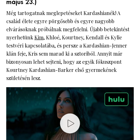
május 23.)
Még tartogatnak meglepetéseket Kardashianék! A
család élete egyre pörgősebb és egyre nagyobb
elvárásoknak próbálnak megfelelni. Újabb betekintést
nyerhetünk
Kim
, Khloé, Kourtney, Kendall és Kylie
testvéri kapcsolatába, és persze a Kardashian-Jenner
klán feje, Kris sem marad ki a sztoriból. Annyit már
bizonyosan lehet sejteni, hogy az egyik fókuszpont
Kourtney Kardashian-Barker első gyermekének
születésén lesz.