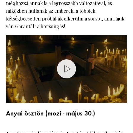
méghozzá annak is a legrosszabb változatával, és
miközben hullanak az emberek, a többiek
kétségbeesetten próbálják elkerülni a sorsot, ami rájuk
vár. Garantált a borzongás!
Anyai ösztön (mozi - május 30.)