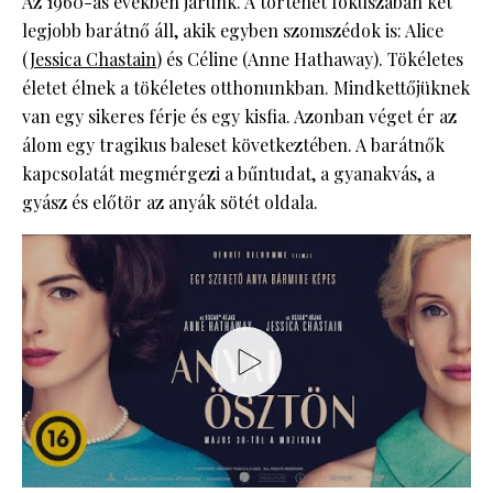
Az 1960-as években járunk. A történet fókuszában két
legjobb barátnő áll, akik egyben szomszédok is: Alice
(
Jessica Chastain
) és Céline (Anne Hathaway). Tökéletes
életet élnek a tökéletes otthonunkban. Mindkettőjüknek
van egy sikeres férje és egy kisfia. Azonban véget ér az
álom egy tragikus baleset következtében. A barátnők
kapcsolatát megmérgezi a bűntudat, a gyanakvás, a
gyász és előtör az anyák sötét oldala.