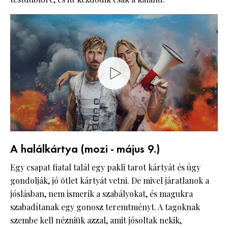
A halálkártya (mozi - május 9.)
Egy csapat fiatal talál egy pakli tarot kártyát és úgy
gondolják, jó ötlet kártyát vetni. De mivel járatlanok a
jóslásban, nem ismerik a szabályokat, és magukra
szabadítanak egy gonosz teremtményt. A tagoknak
szembe kell nézniük azzal, amit jósoltak nekik,