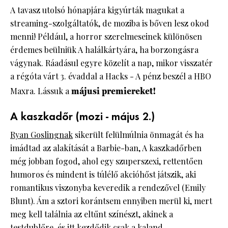
A tavasz utolsó hónapjára kigyúrták magukat a
streaming-szolgáltatók, de moziba is bőven lesz okod
menni! Például, a horror szerelmeseinek különösen
érdemes beülniük A halálkártyára, ha borzongásra
vágynak. Ráadásul egyre közelít a nap, mikor visszatér
a régóta várt 3. évaddal a Hacks - A pénz beszél a HBO
Maxra. Lássuk a
májusi premiereket!
A kaszkadőr (mozi - május 2.)
Ryan Goslingnak
sikerült felülmúlnia önmagát és ha
imádtad az alakítását a Barbie-ban, A kaszkadőrben
még jobban fogod, ahol egy szuperszexi, rettentően
humoros és mindent is túlélő akcióhőst játszik, aki
romantikus viszonyba keveredik a rendezővel (Emily
Blunt). Ám a sztori korántsem ennyiben merül ki, mert
meg kell találnia az eltűnt színészt, akinek a
testdublőre, és itt kezdődik csak a kaland.