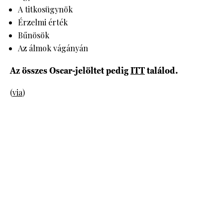
A titkosügynök
Érzelmi érték
Bűnösök
Az álmok vágányán
Az összes Oscar-jelöltet pedig
ITT
találod.
(
via
)