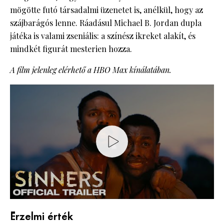
mögötte futó társadalmi üzenetet is, anélkül, hogy az
szájbarágós lenne. Ráadásul Michael B. Jordan dupla
játéka is valami zseniális: a színész ikreket alakít, és
mindkét figurát mesterien hozza.
A film jelenleg elérhető a HBO Max kínálatában.
Érzelmi érték