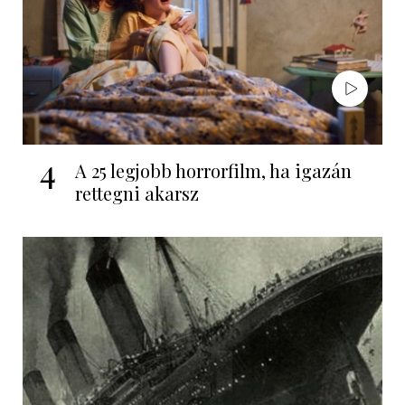
4
A 25 legjobb horrorfilm, ha igazán
rettegni akarsz