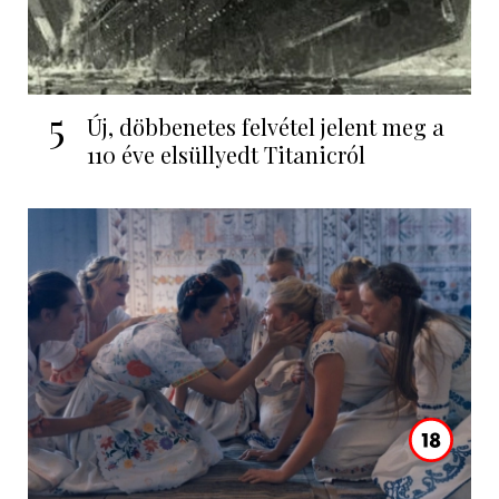
5
Új, döbbenetes felvétel jelent meg a
110 éve elsüllyedt Titanicról