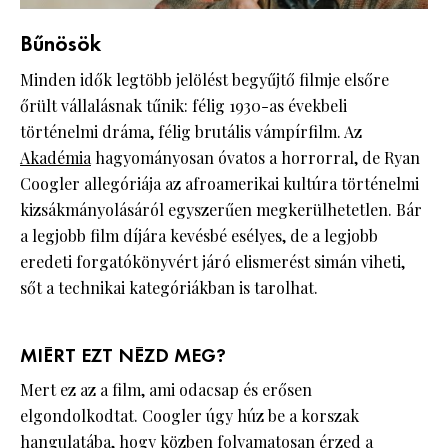
Bűnösök
Minden idők legtöbb jelölést begyűjtő filmje elsőre
őrült vállalásnak tűnik: félig 1930-as évekbeli
történelmi dráma, félig brutális vámpírfilm. Az
Akadémia
hagyományosan óvatos a horrorral, de Ryan
Coogler allegóriája az afroamerikai kultúra történelmi
kizsákmányolásáról egyszerűen megkerülhetetlen. Bár
a legjobb film díjára kevésbé esélyes, de a legjobb
eredeti forgatókönyvért járó elismerést simán viheti,
sőt a technikai kategóriákban is tarolhat.
MIÉRT EZT NÉZD MEG?
Mert ez az a film, ami odacsap és erősen
elgondolkodtat. Coogler úgy húz be a korszak
hangulatába, hogy közben folyamatosan érzed a