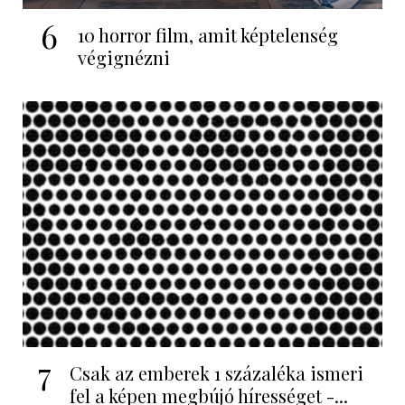
6
10 horror film, amit képtelenség
végignézni
7
Csak az emberek 1 százaléka ismeri
fel a képen megbújó hírességet -...