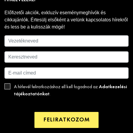
Előfizetői akciók, exkluzív eseménymeghívók és
cikkajánlók. Értesülj elsőként a velünk kapcsolatos hírekről
és less be a kulisszák mögé!
Adatkezelési
A hírlevél feliratkozáshoz ell kell fogadnod az
tájékoztatónkat
.
FELIRATKOZOM