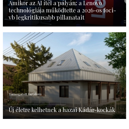
Amikor az AI ítél a pályán: a Lenovo
technológiája működtette a 2026-os foci-
vb legkritikusabb pillanatait
Támogatott tartalom
Új életre kelhetnek a hazai Kádár-kockák