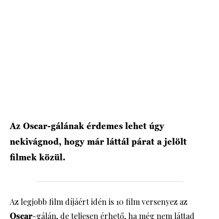
HÍRLEVÉL
Az Oscar-gálának érdemes lehet úgy
nekivágnod, hogy már láttál párat a jelölt
filmek közül.
Az legjobb film díjáért idén is 10 film versenyez az
Oscar
-gálán, de teljesen érhető, ha még nem láttad