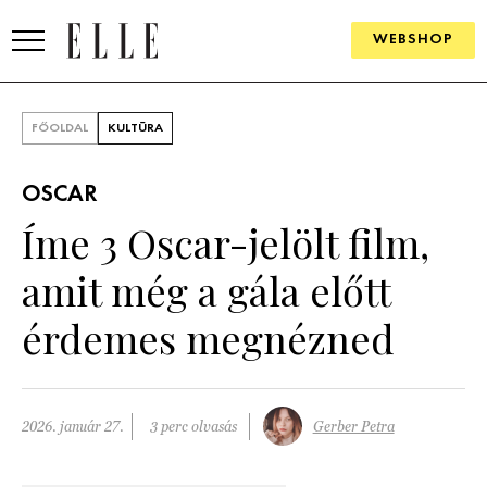
WEBSHOP
DIVAT
FŐOLDAL
KULTÚRA
ELLE DIGITAL
OSCAR
GOURMET AWARDS
Íme 3 Oscar-jelölt film,
SZÉPSÉG
amit még a gála előtt
KULTÚRA
érdemes megnézned
PSZICHÉ
ÉLETMÓD
2026. január 27.
3 perc olvasás
Gerber Petra
PÁRKAPCSOLAT