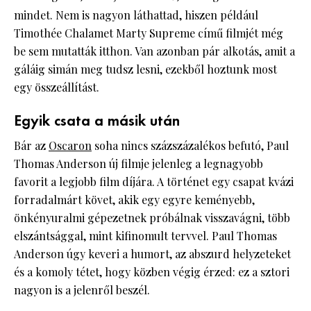
mindet. Nem is nagyon láthattad, hiszen például
Timothée Chalamet Marty Supreme című filmjét még
be sem mutatták itthon. Van azonban pár alkotás, amit a
gáláig simán meg tudsz lesni, ezekből hoztunk most
egy összeállítást.
Egyik csata a másik után
Bár az
Oscaron
soha nincs százszázalékos befutó, Paul
Thomas Anderson új filmje jelenleg a legnagyobb
favorit a legjobb film díjára. A történet egy csapat kvázi
forradalmárt követ, akik egy egyre keményebb,
önkényuralmi gépezetnek próbálnak visszavágni, több
elszántsággal, mint kifinomult tervvel. Paul Thomas
Anderson úgy keveri a humort, az abszurd helyzeteket
és a komoly tétet, hogy közben végig érzed: ez a sztori
nagyon is a jelenről beszél.