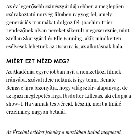
Az év legerősebb színészgárdája ebben a meglepően
szórakoztató norvég filmben ragyog fel, amely
generációs traumákat dolgoz fel. Joachim Trier
rendezőnek olyan neveket sikerült megszereznie, mint
Stellan Skarsgård és Elle Fanning, akik mindketten
esélyesek lehetnek az
Oscarra
is, az alkotásnak hála.
MIÉRT EZT NÉZD MEG?
Az Akadémia egyre jobban nyit a nemzetközi filmek
irányába, szóval ideje nekünk is így tenni. Renate
Reinsve újra bizonyítja, hogy világsztár-alapanyag, de
az igazi meglepetés Inga Ibsdotter Lilleaas, aki ellopja a
show-t. Ha vannak testvéreid, készülj, mert a finálé
érzelmileg nagyon betalál.
Az Érzelmi értéket jelenleg a mozikban tudod megnézni.