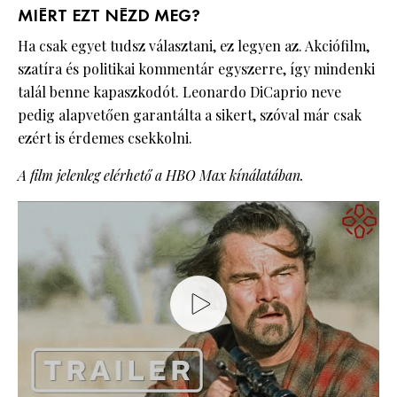
MIÉRT EZT NÉZD MEG?
Ha csak egyet tudsz választani, ez legyen az. Akciófilm,
szatíra és politikai kommentár egyszerre, így mindenki
talál benne kapaszkodót. Leonardo DiCaprio neve
pedig alapvetően garantálta a sikert, szóval már csak
ezért is érdemes csekkolni.
A film jelenleg elérhető a HBO Max kínálatában.