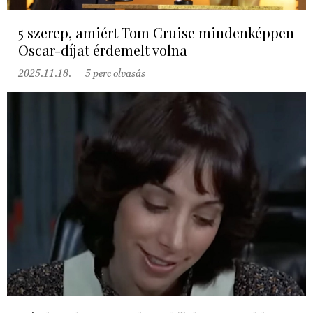
5 szerep, amiért Tom Cruise mindenképpen
Oscar-díjat érdemelt volna
2025.11.18.
5 perc olvasás