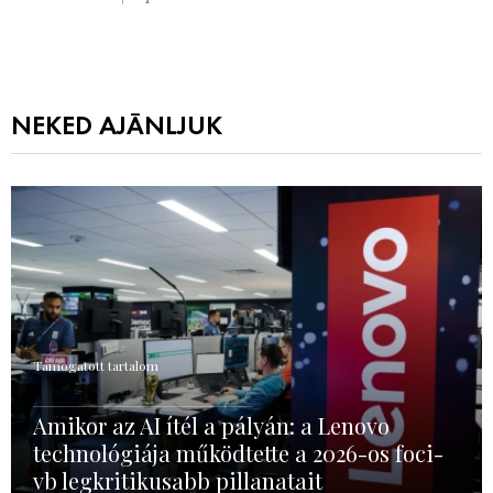
NEKED AJÁNLJUK
Támogatott tartalom
Amikor az AI ítél a pályán: a Lenovo
technológiája működtette a 2026-os foci-
vb legkritikusabb pillanatait