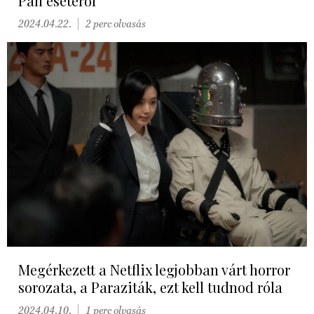
Pan esetéről
2024.04.22.
2 perc olvasás
Megérkezett a Netflix legjobban várt horror
sorozata, a Paraziták, ezt kell tudnod róla
2024.04.10.
1 perc olvasás