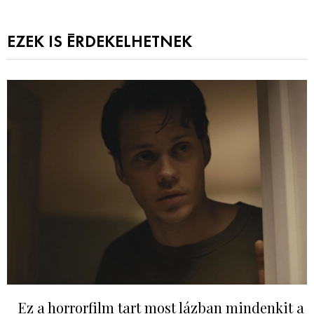
EZEK IS ÉRDEKELHETNEK
Ez a horrorfilm tart most lázban mindenkit a