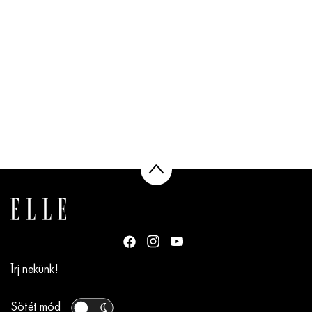
Írj nekünk!
Sötét mód