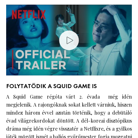
FOLYTATÓDIK A SQUID GAME IS
A Squid Game régóta várt 2. évada még idén
megjelenik. A rajongóknak sokat kellett várniuk, hiszen
mindez három évvel azután történik, hogy a debütáló
évad világrekordokat döntött. A dél-koreai disztópikus
dráma még idén végre visszatér a Netflixre, és a gyilkos
játék mögött ismét a baljós gyűrűmester fogja mozgatni