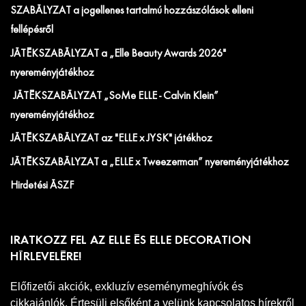
SZABÁLYZAT a jogellenes tartalmú hozzászólások elleni
fellépésről
JÁTÉKSZABÁLYZAT a „Elle Beauty Awards 2026"
nyereményjátékhoz
JÁTÉKSZABÁLYZAT „SoMe ELLE - Calvin Klein”
nyereményjátékhoz
JÁTÉKSZABÁLYZAT az "ELLE x JYSK" játékhoz
JÁTÉKSZABÁLYZAT a „ELLE x Tweezerman” nyereményjátékhoz
Hirdetési ÁSZF
IRATKOZZ FEL AZ ELLE ÉS ELLE DECORATION
HÍRLEVELÉRE!
Előfizetői akciók, exkluzív eseménymeghívók és
cikkajánlók. Értesülj elsőként a velünk kapcsolatos hírekről