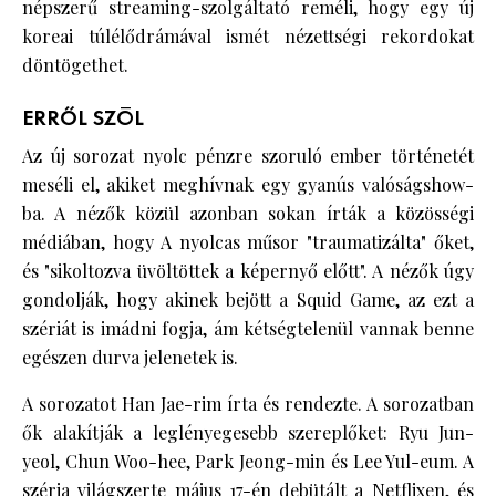
népszerű streaming-szolgáltató reméli, hogy egy új
koreai túlélődrámával ismét nézettségi rekordokat
döntögethet.
ERRŐL SZÓL
Az új sorozat nyolc pénzre szoruló ember történetét
meséli el, akiket meghívnak egy gyanús valóságshow-
ba. A nézők közül azonban sokan írták a közösségi
médiában, hogy A nyolcas műsor "traumatizálta" őket,
és "sikoltozva üvöltöttek a képernyő előtt". A nézők úgy
gondolják, hogy akinek bejött a Squid Game, az ezt a
szériát is imádni fogja, ám kétségtelenül vannak benne
egészen durva jelenetek is.
A sorozatot Han Jae-rim írta és rendezte. A sorozatban
ők alakítják a leglényegesebb szereplőket: Ryu Jun-
yeol, Chun Woo-hee, Park Jeong-min és Lee Yul-eum. A
széria világszerte május 17-én debütált a Netflixen, és