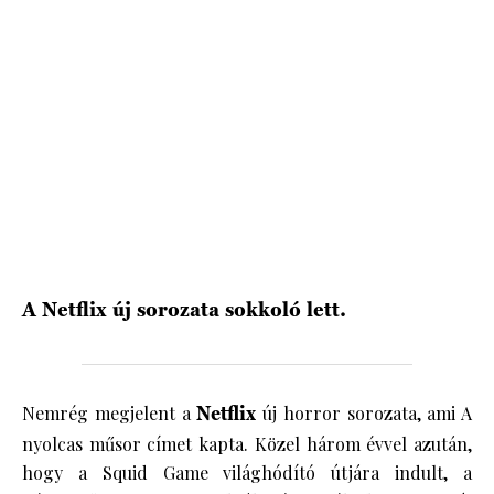
HÍRLEVÉL
A Netflix új sorozata sokkoló lett.
Nemrég megjelent a
Netflix
új horror sorozata, ami A
nyolcas műsor címet kapta. Közel három évvel azután,
hogy a Squid Game világhódító útjára indult, a