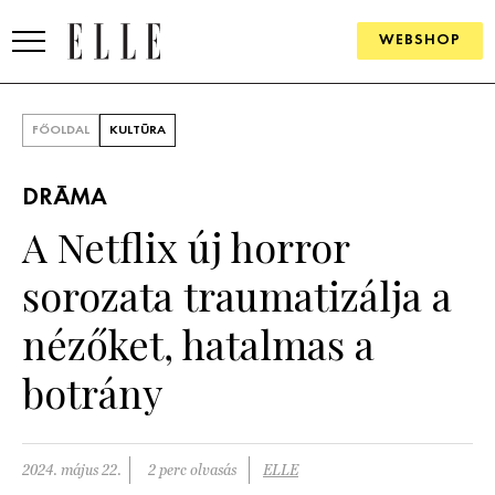
WEBSHOP
DIVAT
FŐOLDAL
KULTÚRA
ELLE DIGITAL
DRÁMA
GOURMET AWARDS
A Netflix új horror
SZÉPSÉG
sorozata traumatizálja a
KULTÚRA
nézőket, hatalmas a
PSZICHÉ
botrány
ÉLETMÓD
2024. május 22.
2 perc olvasás
ELLE
PÁRKAPCSOLAT