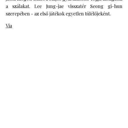
a szálakat. Lee Jung-jae visszatér Seong gi-hun
szerepében - az első játékok egyetlen túlélőjeként.
Via