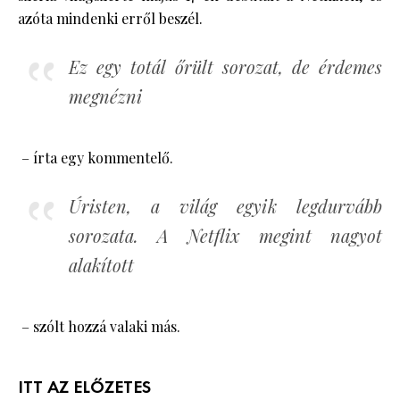
azóta mindenki erről beszél.
Ez egy totál őrült sorozat, de érdemes
megnézni
– írta egy kommentelő.
Úristen, a világ egyik legdurvább
sorozata. A Netflix megint nagyot
alakított
– szólt hozzá valaki más.
ITT AZ ELŐZETES