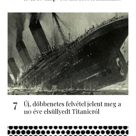
7
Új, döbbenetes felvétel jelent meg a
110 éve elsüllyedt Titanicról