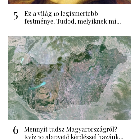
5
Ez a világ 10 legismertebb
festménye. Tudod, melyiknek mi...
6
Mennyit tudsz Magyarországról?
Kvíz 10 alapvető kérdéssel hazánk...