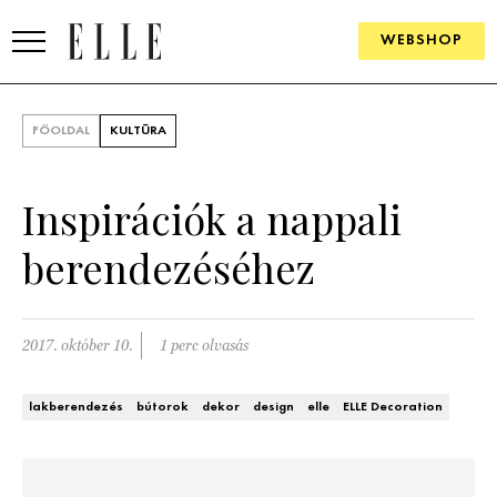
WEBSHOP
DIVAT
FŐOLDAL
KULTÚRA
ELLE DIGITAL
Inspirációk a nappali
GOURMET AWARDS
berendezéséhez
SZÉPSÉG
KULTÚRA
2017. október 10.
1 perc olvasás
PSZICHÉ
lakberendezés
bútorok
dekor
design
elle
ELLE Decoration
ÉLETMÓD
PÁRKAPCSOLAT