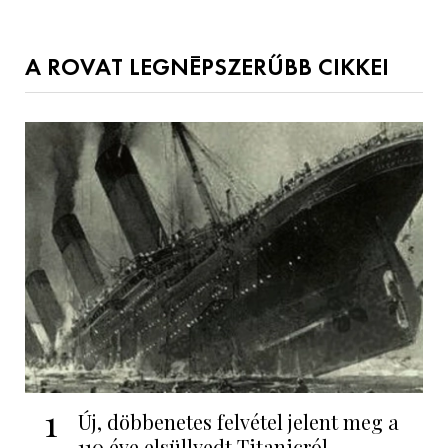
A ROVAT LEGNÉPSZERŰBB CIKKEI
1
Új, döbbenetes felvétel jelent meg a
110 éve elsüllyedt Titanicról