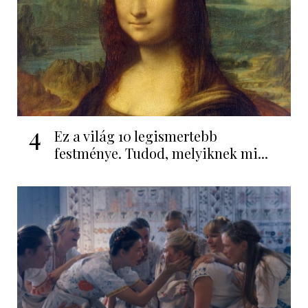
4
Ez a világ 10 legismertebb
festménye. Tudod, melyiknek mi...