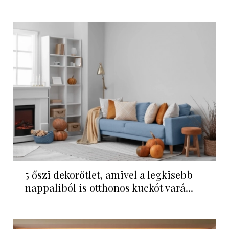
5 őszi dekorötlet, amivel a legkisebb
nappaliból is otthonos kuckót vará...