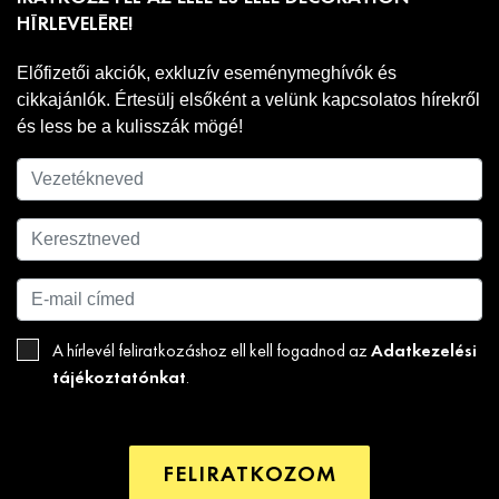
HÍRLEVELÉRE!
Előfizetői akciók, exkluzív eseménymeghívók és
cikkajánlók. Értesülj elsőként a velünk kapcsolatos hírekről
és less be a kulisszák mögé!
Adatkezelési
A hírlevél feliratkozáshoz ell kell fogadnod az
tájékoztatónkat
.
FELIRATKOZOM