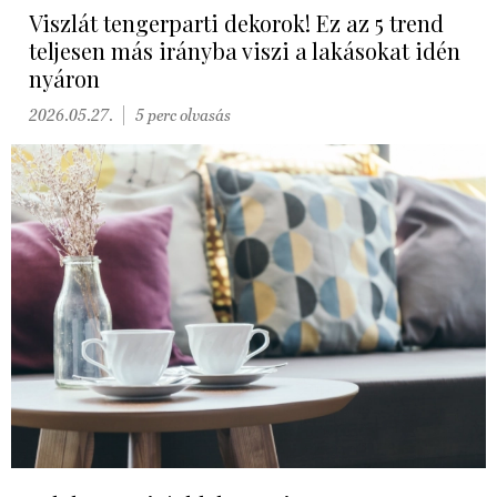
Viszlát tengerparti dekorok! Ez az 5 trend
teljesen más irányba viszi a lakásokat idén
nyáron
2026.05.27.
5 perc olvasás