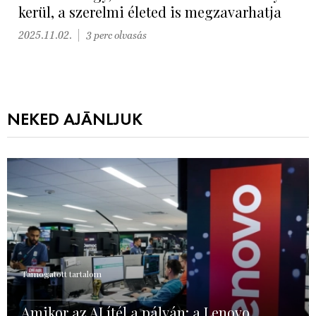
kerül, a szerelmi életed is megzavarhatja
2025.11.02.
3 perc olvasás
NEKED AJÁNLJUK
Támogatott tartalom
Amikor az AI ítél a pályán: a Lenovo