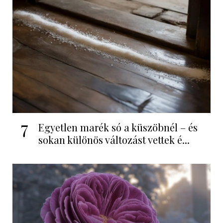
7
Egyetlen marék só a küszöbnél – és
sokan különös változást vettek é...