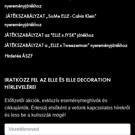
nyereményjátékhoz
JÁTÉKSZABÁLYZAT „SoMe ELLE - Calvin Klein”
nyereményjátékhoz
JÁTÉKSZABÁLYZAT az "ELLE x JYSK" játékhoz
JÁTÉKSZABÁLYZAT a „ELLE x Tweezerman” nyereményjátékhoz
Hirdetési ÁSZF
IRATKOZZ FEL AZ ELLE ÉS ELLE DECORATION
HÍRLEVELÉRE!
Előfizetői akciók, exkluzív eseménymeghívók és
cikkajánlók. Értesülj elsőként a velünk kapcsolatos hírekről
és less be a kulisszák mögé!