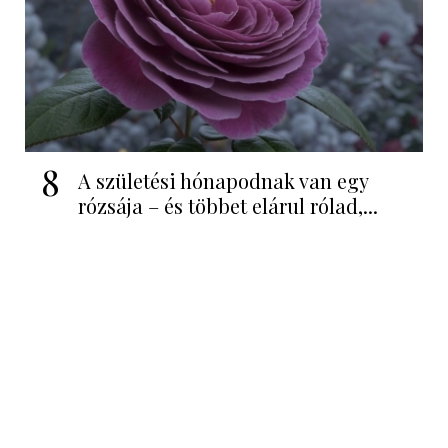
8
A születési hónapodnak van egy
rózsája – és többet elárul rólad,...