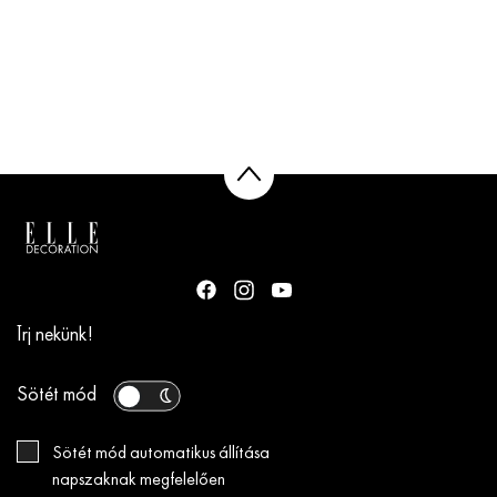
Írj nekünk!
Sötét mód
Sötét mód automatikus állítása
napszaknak megfelelően