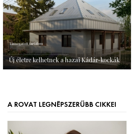
Támogatott tartalom
Új életre kelhetnek a hazai Kádár-kockák
A ROVAT LEGNÉPSZERŰBB CIKKEI