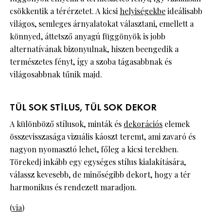
csökkentik a térérzetet. A kicsi
helyiségekbe
ideálisabb
világos, semleges árnyalatokat választani, emellett a
könnyed, áttetsző anyagú függönyök is jobb
alternatívának bizonyulnak, hiszen beengedik a
természetes fényt, így a szoba tágasabbnak és
világosabbnak tűnik majd.
TÚL SOK STÍLUS, TÚL SOK DEKOR
A különböző stílusok, minták és
dekorációs
elemek
összevisszasága vizuális káoszt teremt, ami zavaró és
nagyon nyomasztó lehet, főleg a kicsi terekben.
Törekedj inkább egy egységes stílus kialakítására,
válassz kevesebb, de minőségibb dekort, hogy a tér
harmonikus és rendezett maradjon.
(
via
)