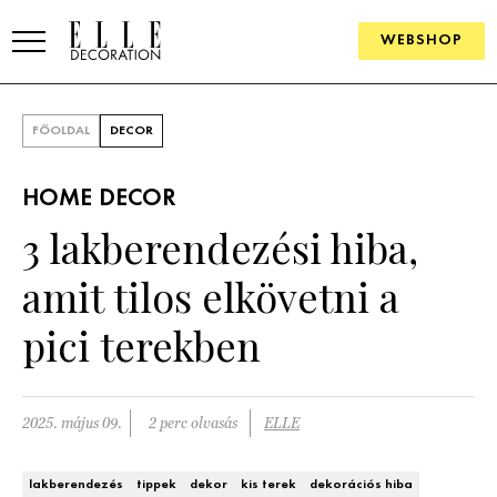
WEBSHOP
ELLE.HU
FŐOLDAL
DECOR
HÍREK
HOME DECOR
TRENDEK
3 lakberendezési hiba,
SZOBÁK
amit tilos elkövetni a
Konyha
ÖTLETEK
pici terekben
Fürdőszoba
SZÉP TEREK
Nappali
Szállodák és vendégházak
2025. május 09.
2 perc olvasás
ELLE
WEBSHOP
Hálószoba
Lakások
lakberendezés
tippek
dekor
kis terek
dekorációs hiba