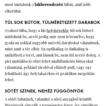
most mutatunk 3
lakberendezés
i hibát, amit jobb
elkerülni.
TÚL SOK BÚTOR, TÚLMÉRETEZETT DARABOK
Gyakori hiba, hogy a kis
helyiségekbe
túl sok bútort
zsúfolunk be, arról pedig már nem is beszélve, hogy
gyakran sokkal nagyobb méretű darabokat választunk,
mint amit a tér elbír. Ez optikailag és fizikailag is
szűkítheti a teret, ami lássuk be, nem túl nyerő dolog. A
pici szobákba jó ötlet lehet multifunkciós bútorokat
választani, például tárolóval ellátott puff, vagy egy
lehajtható ágy helytakarékos és praktikus megoldás
lehet.
SÖTÉT SZÍNEK, NEHÉZ FÜGGÖNYÖK
A sötét falszínek, valamint a sűrű anyagból készült
függönyök elnyelik a természetes fényt, így vizuálisan