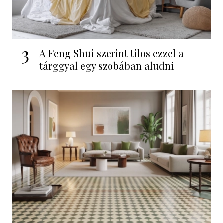
3
A Feng Shui szerint tilos ezzel a
tárggyal egy szobában aludni