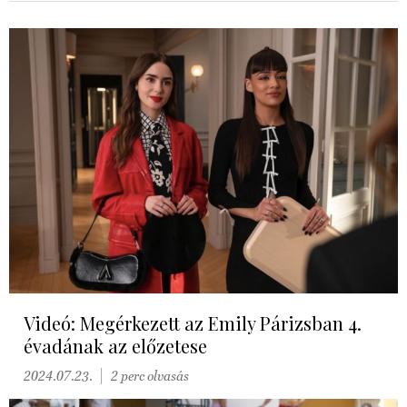
Videó: Megérkezett az Emily Párizsban 4.
évadának az előzetese
2024.07.23.
2 perc olvasás