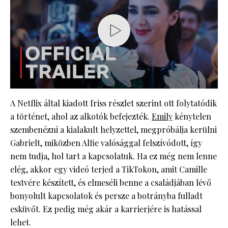
A Netflix által kiadott friss részlet szerint ott folytatódik
a történet, ahol az alkotók befejezték.
Emily
kénytelen
szembenézni a kialakult helyzettel, megpróbálja kerülni
Gabrielt, miközben Alfie valósággal felszívódott, így
nem tudja, hol tart a kapcsolatuk. Ha ez még nem lenne
elég, akkor egy videó terjed a TikTokon, amit Camille
testvére készített, és elmeséli benne a családjában lévő
bonyolult kapcsolatok és persze a botrányba fulladt
esküvőt. Ez pedig még akár a karrierjére is hatással
lehet.