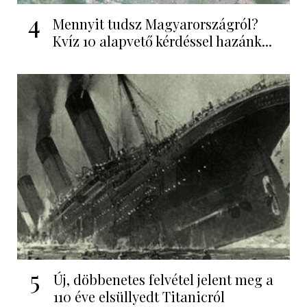
4
Mennyit tudsz Magyarországról?
Kvíz 10 alapvető kérdéssel hazánk...
5
Új, döbbenetes felvétel jelent meg a
110 éve elsüllyedt Titanicról