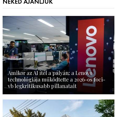
NEKED AJÁNLJUK
Támogatott tartalom
Amikor az AI ítél a pályán: a Lenovo
technológiája működtette a 2026-os foci-
vb legkritikusabb pillanatait