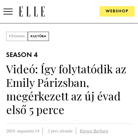
WEBSHOP
DIVAT
FŐOLDAL
KULTÚRA
ELLE DIGITAL
SEASON 4
GOURMET AWARDS
Videó: Így folytatódik az
SZÉPSÉG
Emily Párizsban,
KULTÚRA
megérkezett az új évad
PSZICHÉ
első 5 perce
ÉLETMÓD
2024. augusztus 14.
2 perc olvasás
Kurucz Barbara
PÁRKAPCSOLAT