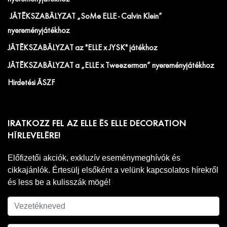
JÁTÉKSZABÁLYZAT „SoMe ELLE - Calvin Klein”
nyereményjátékhoz
JÁTÉKSZABÁLYZAT az "ELLE x JYSK" játékhoz
JÁTÉKSZABÁLYZAT a „ELLE x Tweezerman” nyereményjátékhoz
Hirdetési ÁSZF
IRATKOZZ FEL AZ ELLE ÉS ELLE DECORATION
HÍRLEVELÉRE!
Előfizetői akciók, exkluzív eseménymeghívók és
cikkajánlók. Értesülj elsőként a velünk kapcsolatos hírekről
és less be a kulisszák mögé!