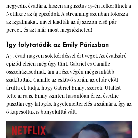
negyedik évadára, hiszen augusztus 15-én felkerülnek a
Netflixre
az új epizódok. A streaming azonban fokozza
az izgalmakat, mivel kiadták az új szezon első pár
percet, és azt már most megnézheted!
Így folytatódik az Emily Párizsban
A
3. évad
nagyon sok kérdéssel ért véget. Az évadzáró
epizód elején még úgy tűnt, Gabriel és Camille
összeházasodnak, ám a rész végén mégis inkább
szakítottak. Camille az esküvő során, az oltár előtt
árulta el, tudja, hogy Gabriel Emilyt szereti. Utalást
tette arra is, Emily szintén hasonlóan érez, és Alfie
pusztán egy kifogás, figyelemelterelés a számára, így az
ő kapcsoltuk is bonyolulttá vált.