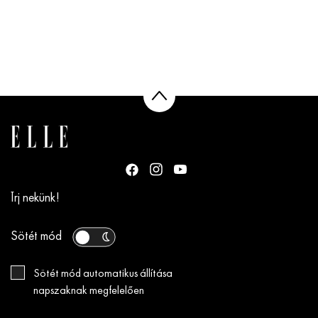
Írj nekünk!
Sötét mód
Sötét mód automatikus állítása
napszaknak megfelelően