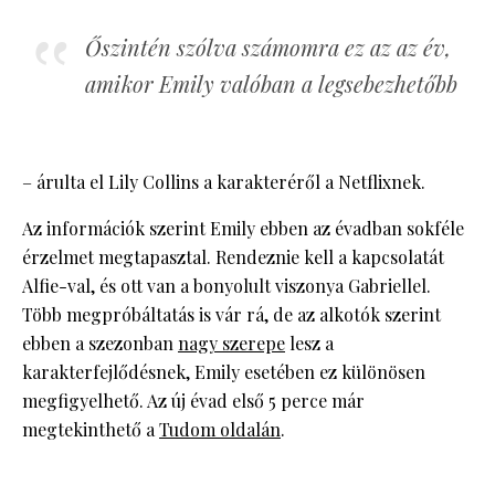
Őszintén szólva számomra ez az az év,
amikor Emily valóban a legsebezhetőbb
– árulta el Lily Collins a karakteréről a Netflixnek.
Az információk szerint Emily ebben az évadban sokféle
érzelmet megtapasztal. Rendeznie kell a kapcsolatát
Alfie-val, és ott van a bonyolult viszonya Gabriellel.
Több megpróbáltatás is vár rá, de az alkotók szerint
ebben a szezonban
nagy szerepe
lesz a
karakterfejlődésnek, Emily esetében ez különösen
megfigyelhető. Az új évad első 5 perce már
megtekinthető a
Tudom oldalán
.