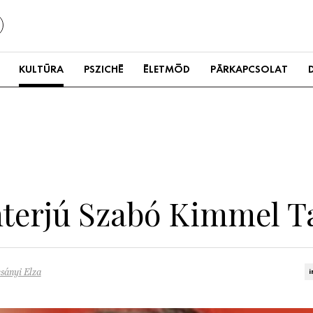
KULTÚRA
PSZICHÉ
ÉLETMÓD
PÁRKAPCSOLAT
nterjú Szabó Kimmel 
sányi Elza
i