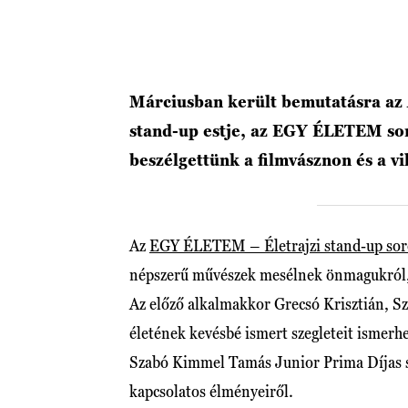
Márciusban került bemutatásra az
stand-up estje, az EGY ÉLETEM sor
beszélgettünk a filmvásznon és a vi
Az
EGY ÉLETEM – Életrajzi stand-up so
népszerű művészek mesélnek önmagukról, hí
Az előző alkalmakkor Grecsó Krisztián, S
életének kevésbé ismert szegleteit ismerhe
Szabó Kimmel Tamás Junior Prima Díjas s
kapcsolatos élményeiről.