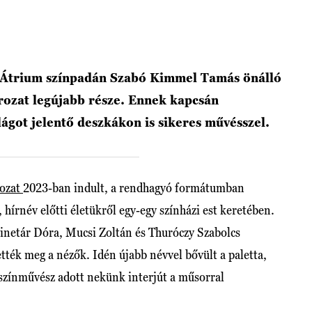
 Átrium színpadán Szabó Kimmel Tamás önálló
ozat legújabb része. Ennek kapcsán
lágot jelentő deszkákon is sikeres művésszel.
rozat
2023-ban indult, a rendhagyó formátumban
rnév előtti életükről egy-egy színházi est keretében.
zinetár Dóra, Mucsi Zoltán és Thuróczy Szabolcs
tték meg a nézők. Idén újabb névvel bővült a paletta,
zínművész adott nekünk interjút a műsorral