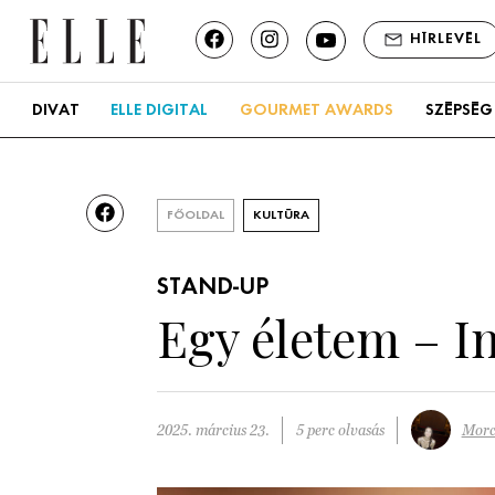
HÍRLEVÉL
DIVAT
ELLE DIGITAL
GOURMET AWARDS
SZÉPSÉG
FŐOLDAL
KULTÚRA
STAND-UP
Egy életem – I
2025. március 23.
5 perc olvasás
Morc