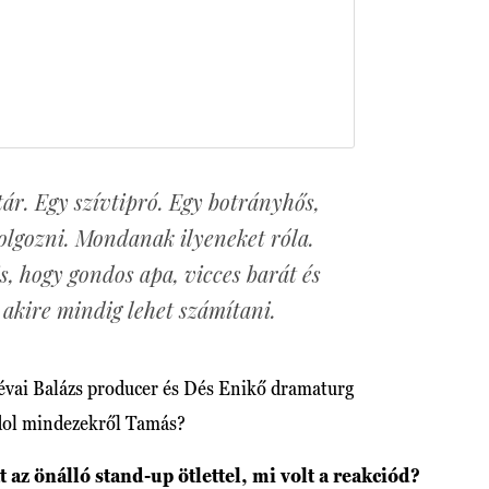
ár. Egy szívtipró. Egy botrányhős,
olgozni. Mondanak ilyeneket róla.
s, hogy gondos apa, vicces barát és
 akire mindig lehet számítani.
Lévai Balázs producer és Dés Enikő dramaturg
ndol mindezekről Tamás?
az önálló stand-up ötlettel, mi volt a reakciód?