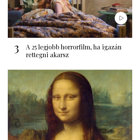
3
A 25 legjobb horrorfilm, ha igazán
rettegni akarsz