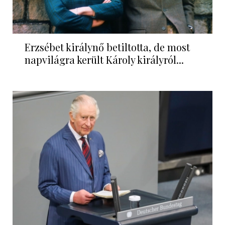
Erzsébet királynő betiltotta, de most
napvilágra került Károly királyról...