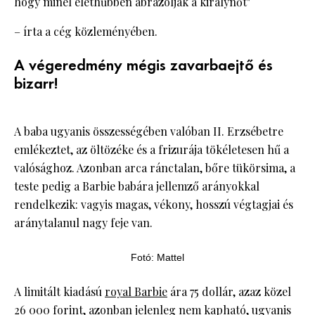
hogy minél élethűbben ábrázolják a királynőt"
– írta a cég közleményében.
A végeredmény mégis zavarbaejtő és
bizarr!
A baba ugyanis összességében valóban II. Erzsébetre
emlékeztet, az öltözéke és a frizurája tökéletesen hű a
valósághoz. Azonban arca ránctalan, bőre tükörsima, a
teste pedig a Barbie babára jellemző arányokkal
rendelkezik: vagyis magas, vékony, hosszú végtagjai és
aránytalanul nagy feje van.
Fotó: Mattel
A limitált kiadású
royal Barbie
ára 75 dollár, azaz közel
26 000 forint, azonban jelenleg nem kapható, ugyanis