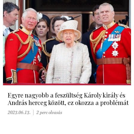
Egyre nagyobb a feszültség Károly király és
András herceg között, ez okozza a problémát
2023.06.13.
2 perc olvasás