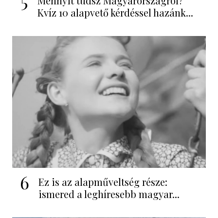
5
Mennyit tudsz Magyarországról?
Kvíz 10 alapvető kérdéssel hazánk...
6
Ez is az alapműveltség része:
ismered a leghíresebb magyar...