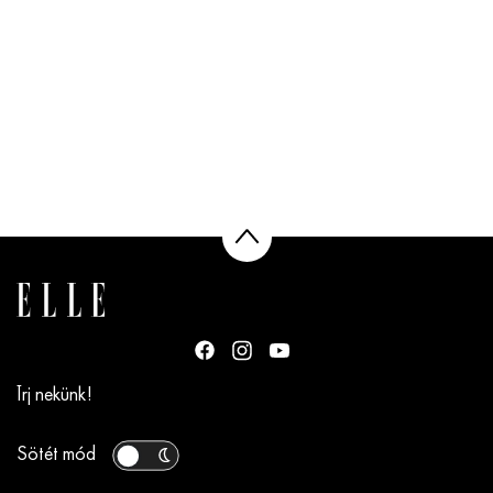
Írj nekünk!
Sötét mód