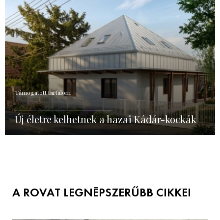
Támogatott tartalom
Új életre kelhetnek a hazai Kádár-kockák
A ROVAT LEGNÉPSZERŰBB CIKKEI