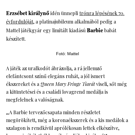
Erzsébet királynő
idén ünnepli
trónra lépésének 70.
évfordulóját
, a platinajubileum alkalmából pedig a
Mattel játékgyár egy limitált kiadású
Barbie
babát
készített.
Fotó: Mattel
A játék az uralkodót ábrázolja, a rá jellemző
elefántcsont színű elegáns ruhát, a jól ismert
ékszereket és a
Queen Mary Fringe Tiarát
viseli, sőt még
a kitüntetései és a családi lovagrend medálja is
megfelelnek a valóságnak.
„A Barbie tervezőcsapata minden részletet
megörökített, még a koronaékszerek és a kis medálok a
szalagon is rendkívül aprólékosan lettek elkészítve,