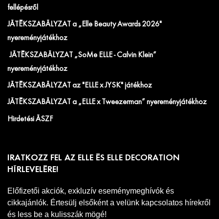
fellépésről
JÁTÉKSZABÁLYZAT a „Elle Beauty Awards 2026"
nyereményjátékhoz
JÁTÉKSZABÁLYZAT „SoMe ELLE - Calvin Klein”
nyereményjátékhoz
JÁTÉKSZABÁLYZAT az "ELLE x JYSK" játékhoz
JÁTÉKSZABÁLYZAT a „ELLE x Tweezerman” nyereményjátékhoz
Hirdetési ÁSZF
IRATKOZZ FEL AZ ELLE ÉS ELLE DECORATION
HÍRLEVELÉRE!
Előfizetői akciók, exkluzív eseménymeghívók és
cikkajánlók. Értesülj elsőként a velünk kapcsolatos hírekről
és less be a kulisszák mögé!