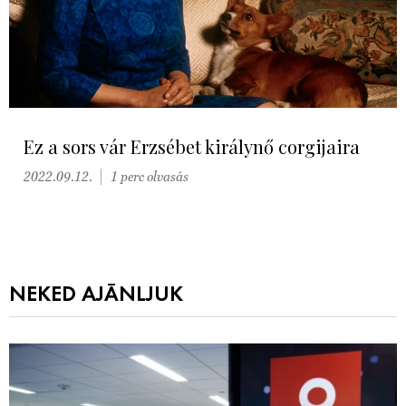
Ez a sors vár Erzsébet királynő corgijaira
2022.09.12.
1 perc olvasás
NEKED AJÁNLJUK