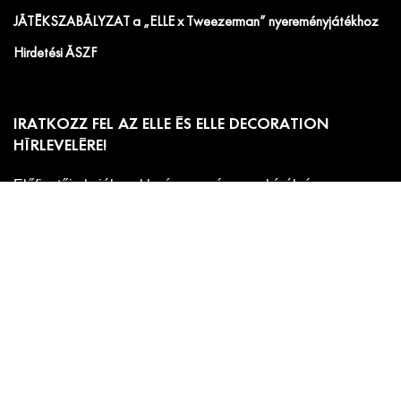
JÁTÉKSZABÁLYZAT a „ELLE x Tweezerman” nyereményjátékhoz
Hirdetési ÁSZF
IRATKOZZ FEL AZ ELLE ÉS ELLE DECORATION
HÍRLEVELÉRE!
Előfizetői akciók, exkluzív eseménymeghívók és
cikkajánlók. Értesülj elsőként a velünk kapcsolatos hírekről
és less be a kulisszák mögé!