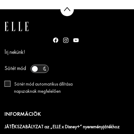
Írj nekünk!
Sötét mód
Sötét mód automatikus állítása
napszaknak megfelelően
INFORMÁCIÓK
JÁTÉKSZABÁLYZAT az „ELLE x Disney+” nyereményjátékhoz