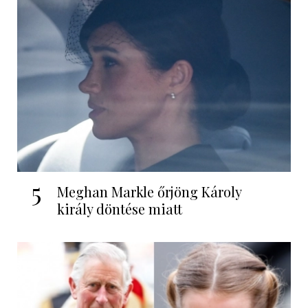
5
Meghan Markle őrjöng Károly
király döntése miatt