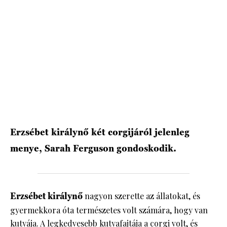
HÍRLEVÉL
Erzsébet királynő két corgijáról jelenleg
menye, Sarah Ferguson gondoskodik.
Erzsébet királynő
nagyon szerette az állatokat, és
gyermekkora óta természetes volt számára, hogy van
kutyája. A legkedvesebb kutyafajtája a corgi volt, és