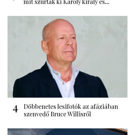
mit szúrtak ki Károly király és...
4
Döbbenetes lesifotók az afáziában
szenvedő Bruce Willisről