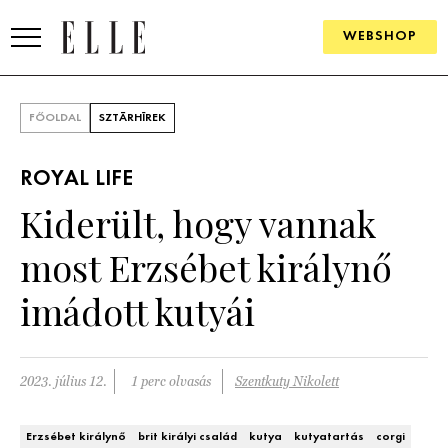
WEBSHOP
DIVAT
FŐOLDAL
SZTÁRHÍREK
ELLE DIGITAL
ROYAL LIFE
GOURMET AWARDS
Kiderült, hogy vannak
SZÉPSÉG
most Erzsébet királynő
KULTÚRA
imádott kutyái
PSZICHÉ
2023. július 12.
1 perc olvasás
Szentkuty Nikolett
ÉLETMÓD
PÁRKAPCSOLAT
Erzsébet királynő
brit királyi család
kutya
kutyatartás
corgi