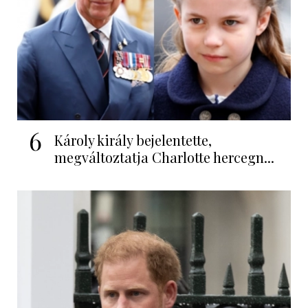
6
Károly király bejelentette,
megváltoztatja Charlotte hercegn...