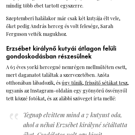
mindig több ebet tartott egyszerre.
Szeptemberi halálakor már csak két kutyája élt vele,
őket pedig András herceg és volt felesége, Sarah
Ferguson vették magukhoz.
Erzsébet királynő kutyái átlagon felüli
gondoskodásban részesülnek
A 63 éves yorki hercegné nemrégen mellműtéten esett,
mert daganatot találtak a szervezetében. Azóta
otthonában lábadozik, és
úgy tűnik, frissítő sétákat tesz
,
ugyanis az Instagram-oldalán egy gyönyörű ösvényről
tett közzé fotókat, és az alábbi szöveget írta mellé:
Tegnap elvittem mind a 7 kutyust oda,
ahol a néhai Erzsébet királyné sétáltatta
őket. Csodálatos volt egy kicsit