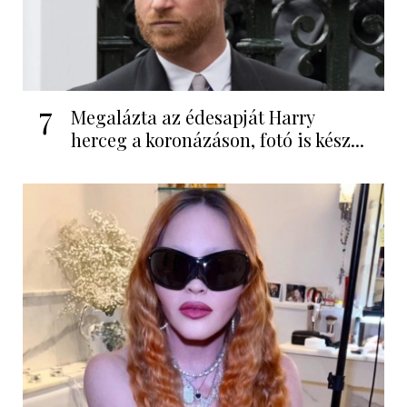
7
Megalázta az édesapját Harry
herceg a koronázáson, fotó is kész...