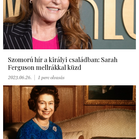
Szomorú hír a királyi családban: Sarah
Ferguson mellrákkal küzd
2023.06.26.
1 perc olvasás