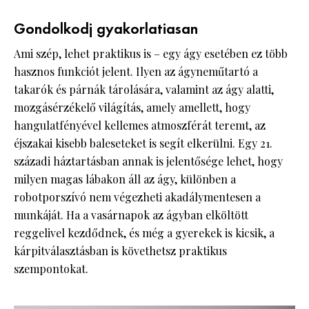
Gondolkodj gyakorlatiasan
Ami szép, lehet praktikus is – egy ágy esetében ez több
hasznos funkciót jelent. Ilyen az ágyneműtartó a
takarók és párnák tárolására, valamint az ágy alatti,
mozgásérzékelő világítás, amely amellett, hogy
hangulatfényével kellemes atmoszférát teremt, az
éjszakai kisebb baleseteket is segít elkerülni. Egy 21.
századi háztartásban annak is jelentősége lehet, hogy
milyen magas lábakon áll az ágy, különben a
robotporszívó nem végezheti akadálymentesen a
munkáját. Ha a vasárnapok az ágyban elköltött
reggelivel kezdődnek, és még a gyerekek is kicsik, a
kárpitválasztásban is követhetsz praktikus
szempontokat.