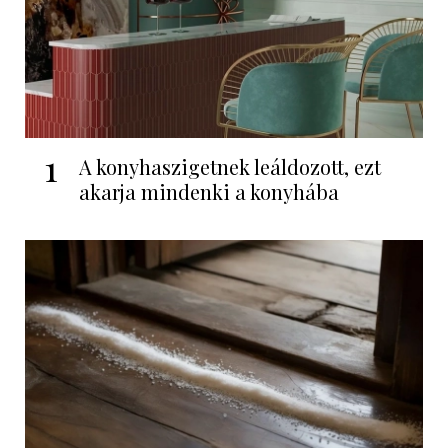
1
A konyhaszigetnek leáldozott, ezt
akarja mindenki a konyhába