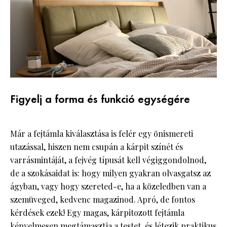
Figyelj a forma és funkció egységére
Már a fejtámla kiválasztása is felér egy önismereti
utazással, hiszen nem csupán a kárpit színét és
varrásmintáját, a fejvég típusát kell végiggondolnod,
de a szokásaidat is: hogy milyen gyakran olvasgatsz az
ágyban, vagy hogy szereted-e, ha a közeledben van a
szemüveged, kedvenc magazinod. Apró, de fontos
kérdések ezek! Egy magas, kárpitozott fejtámla
kényelmesen megtámasztja a testet, és létezik praktikus