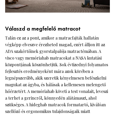
Válaszd a megfelelő matracot
Talán ez az a pont, amikor a matracfajták hallatán
végképp elveszve érezheted magad, ezért álljon itt az
ADA szakértőinek gyorstalpalója matractémában. A
visco vagy memóriahab matracokat a NASA kutatási
központjának köszönhetjük. Sok évtizednyi folyamatos
fejlesztés eredményeként mára azok körében a
legnépszerűbb, akik szeretik kényelmesen befészkelni
magukat az ágyba, és hálásak a kellemesen melengető
hőérzetért. A memóriahab követi a test vonalait, leveszi
a terhet a gerincről, könnyedén alátámaszt, ahol
szükséges. A hideghab matracok formatartó, kiválóan
szellőző és ergonomikus tulajdonságaik miatt