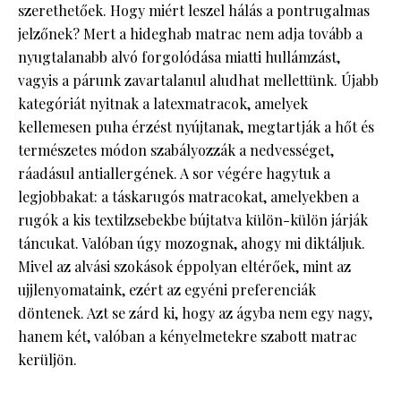
szerethetőek. Hogy miért leszel hálás a pontrugalmas
jelzőnek? Mert a hideghab matrac nem adja tovább a
nyugtalanabb alvó forgolódása miatti hullámzást,
vagyis a párunk zavartalanul aludhat mellettünk. Újabb
kategóriát nyitnak a latexmatracok, amelyek
kellemesen puha érzést nyújtanak, megtartják a hőt és
természetes módon szabályozzák a nedvességet,
ráadásul antiallergének. A sor végére hagytuk a
legjobbakat: a táskarugós matracokat, amelyekben a
rugók a kis textilzsebekbe bújtatva külön-külön járják
táncukat. Valóban úgy mozognak, ahogy mi diktáljuk.
Mivel az alvási szokások éppolyan eltérőek, mint az
ujjlenyomataink, ezért az egyéni preferenciák
döntenek. Azt se zárd ki, hogy az ágyba nem egy nagy,
hanem két, valóban a kényelmetekre szabott matrac
kerüljön.