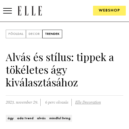
WEBSHOP
DIVAT
FŐOLDAL
DECOR
TRENDEK
ELLE DIGITAL
Alvás és stílus: tippek a
GOURMET AWARDS
tökéletes ágy
SZÉPSÉG
kiválasztásához
KULTÚRA
PSZICHÉ
2023. november 29.
6 perc olvasás
Elle Decoration
ÉLETMÓD
ágy
ada trend
alvás
mindful living
PÁRKAPCSOLAT