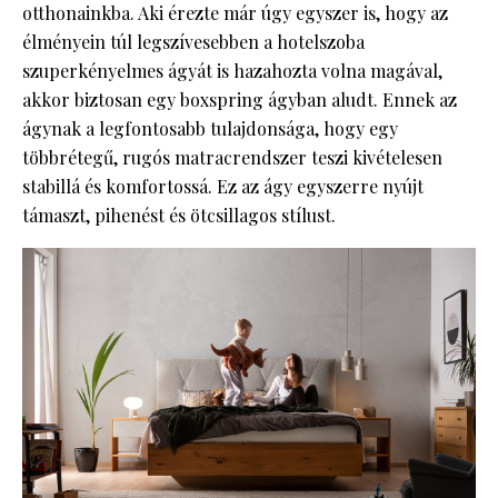
otthonainkba. Aki érezte már úgy egyszer is, hogy az
élményein túl legszívesebben a hotelszoba
szuperkényelmes ágyát is hazahozta volna magával,
akkor biztosan egy boxspring ágyban aludt. Ennek az
ágynak a legfontosabb tulajdonsága, hogy egy
többrétegű, rugós matracrendszer teszi kivételesen
stabillá és komfortossá. Ez az ágy egyszerre nyújt
támaszt, pihenést és ötcsillagos stílust.