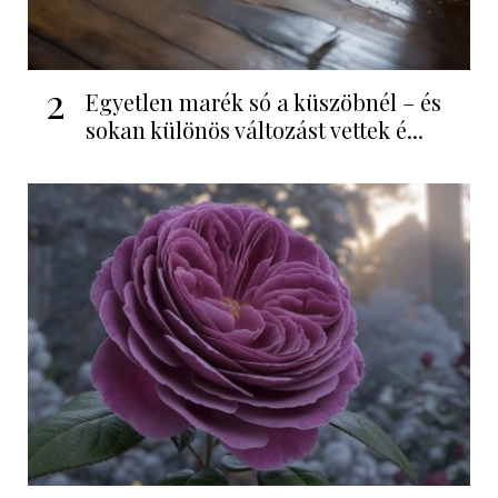
2
Egyetlen marék só a küszöbnél – és
sokan különös változást vettek é...