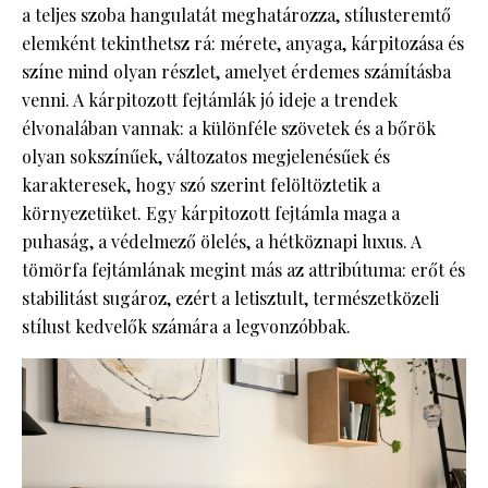
a teljes szoba hangulatát meghatározza, stílusteremtő
elemként tekinthetsz rá: mérete, anyaga, kárpitozása és
színe mind olyan részlet, amelyet érdemes számításba
venni. A kárpitozott fejtámlák jó ideje a trendek
élvonalában vannak: a különféle szövetek és a bőrök
olyan sokszínűek, változatos megjelenésűek és
karakteresek, hogy szó szerint felöltöztetik a
környezetüket. Egy kárpitozott fejtámla maga a
puhaság, a védelmező ölelés, a hétköznapi luxus. A
tömörfa fejtámlának megint más az attribútuma: erőt és
stabilitást sugároz, ezért a letisztult, természetközeli
stílust kedvelők számára a legvonzóbbak.