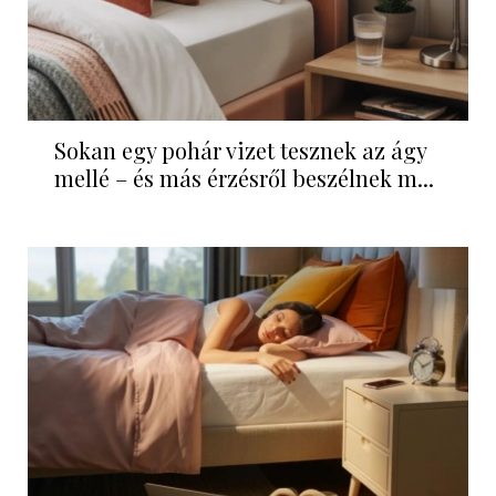
Sokan egy pohár vizet tesznek az ágy
mellé – és más érzésről beszélnek m...