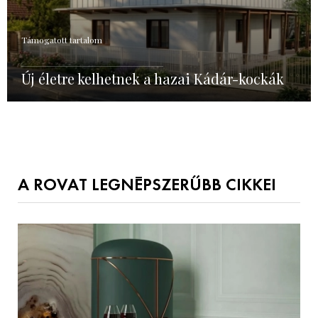
Támogatott tartalom
Új életre kelhetnek a hazai Kádár-kockák
A ROVAT LEGNÉPSZERŰBB CIKKEI