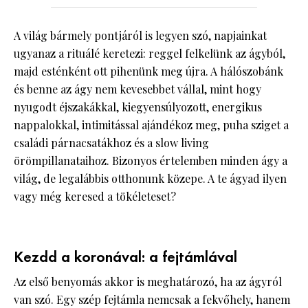
A világ bármely pontjáról is legyen szó, napjainkat
ugyanaz a rituálé keretezi: reggel felkelünk az ágyból,
majd esténként ott pihenünk meg újra. A hálószobánk
és benne az ágy nem kevesebbet vállal, mint hogy
nyugodt éjszakákkal, kiegyensúlyozott, energikus
nappalokkal, intimitással ajándékoz meg, puha sziget a
családi párnacsatákhoz és a slow living
örömpillanataihoz. Bizonyos értelemben minden ágy a
világ, de legalábbis otthonunk közepe. A te ágyad ilyen
vagy még keresed a tökéleteset?
Kezdd a koronával: a fejtámlával
Az első benyomás akkor is meghatározó, ha az ágyról
van szó. Egy szép fejtámla nemcsak a fekvőhely, hanem