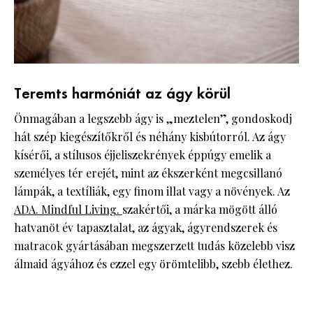
Teremts harmóniát az ágy körül
Önmagában a legszebb ágy is „meztelen”, gondoskodj
hát szép kiegészítőkről és néhány kisbútorról. Az ágy
kísérői, a stílusos éjjeliszekrények éppúgy emelik a
személyes tér erejét, mint az ékszerként megcsillanó
lámpák, a textíliák, egy finom illat vagy a növények. Az
ADA. Mindful Living.
szakértői, a márka mögött álló
hatvanöt év tapasztalat, az ágyak, ágyrendszerek és
matracok gyártásában megszerzett tudás közelebb visz
álmaid ágyához és ezzel egy örömtelibb, szebb élethez.