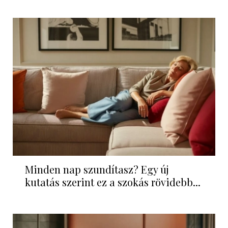
Minden nap szundítasz? Egy új
kutatás szerint ez a szokás rövidebb...