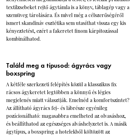
textilzsebeket rejtő ágytámla is a könyv, táblagép vagy a
szemüveg tárolására. És mivel még a célszerűségéről
ismert skandináv esztétika sem utasíthat vissza egy kis
kényeztetést, ezért a fakeretet finom kárpitozással
kombinálhatod.
Találd meg a típusod: ágyrács vagy
boxspring
A kétféle szerkezeti felépítés közül a klasszikus fix
rácsos ágykeretet legtöbben a könnyű és légies
megjelenés miatt választják. Emelnéd a komfortszintet?
Az állítható ágyrács fej- és lábrésze egyénileg
pozícionálható: magasabbra emelheted az olvasáshoz,
és beállíthatod az egészséges alváshelyzetet is. A másik
ágytípus, a boxspring a hotelekből költözött az