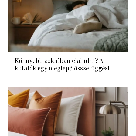
Könnyebb zokniban elaludni? A
kutatók egy meglepő összefüggést...