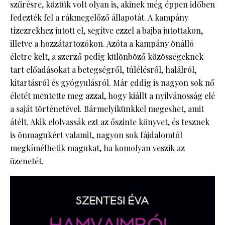
szűrésre, köztük volt olyan is, akinek még éppen időben
fedezték fel a rákmegelőző állapotát. A kampány
tízezrekhez jutott el, segítve ezzel a bajba jutottakon,
illetve a hozzátartozókon. Azóta a kampány önálló
életre kelt, a szerző pedig különböző közösségeknek
tart előadásokat a betegségről, túlélésről, halálról,
kitartásról és gyógyulásról. Már eddig is nagyon sok nő
életét mentette meg azzal, hogy kiállt a nyilvánosság elé
a saját történetével. Bármelyikünkkel megeshet, amit
átélt. Akik elolvassák ezt az őszinte könyvet, és tesznek
is önmagukért valamit, nagyon sok fájdalomtól
megkímélhetik magukat, ha komolyan veszik az
üzenetét.