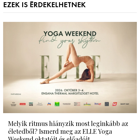
EZEK IS ÉRDEKELHETNEK
Melyik ritmus hiányzik most leginkább az
életedből? Ismerd meg az ELLE Yoga
Weekend oktatóit és előadóit