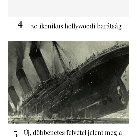
4
30 ikonikus hollywoodi barátság
5
Új, döbbenetes felvétel jelent meg a