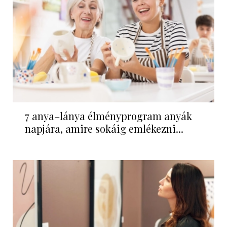
7 anya–lánya élményprogram anyák
napjára, amire sokáig emlékezni...