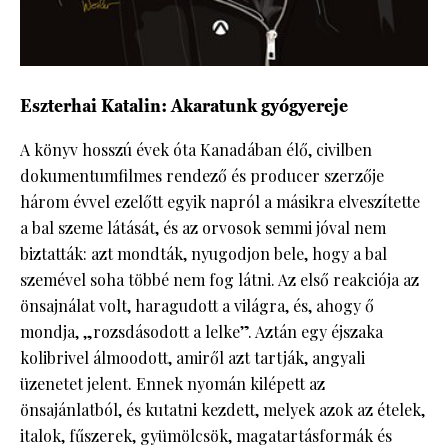
Eszterhai Katalin: Akaratunk gyógyereje
A könyv hosszú évek óta Kanadában élő, civilben
dokumentumfilmes rendező és producer szerzője
három évvel ezelőtt egyik napról a másikra elveszítette
a bal szeme látását, és az orvosok semmi jóval nem
biztatták: azt mondták, nyugodjon bele, hogy a bal
szemével soha többé nem fog látni. Az első reakciója az
önsajnálat volt, haragudott a világra, és, ahogy ő
mondja, „rozsdásodott a lelke”. Aztán egy éjszaka
kolibrivel álmoodott, amiről azt tartják, angyali
üzenetet jelent. Ennek nyomán kilépett az
önsajánlatból, és kutatni kezdett, melyek azok az ételek,
italok, fűszerek, gyümölcsök, magatartásformák és