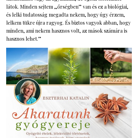
látok. Minden sejtem „őrségben” van és ez a biológiai,
és lelki tudatosság megadta nekem, hogy úgy érzem,
lelkem tükre újra ragyog. És biztos vagyok abban, hogy
minden, ami nekem hasznos volt, az mások számára is
hasznos lehet.”