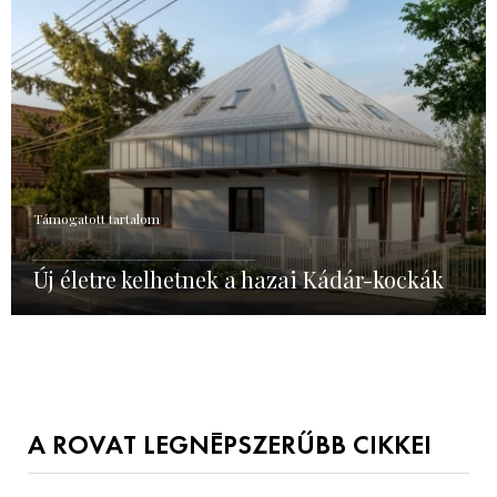
Támogatott tartalom
Új életre kelhetnek a hazai Kádár-kockák
A ROVAT LEGNÉPSZERŰBB CIKKEI