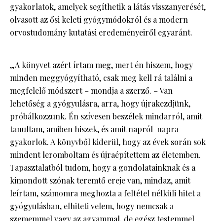
gyakorlatok, amelyek segíthetik a látás visszanyerését,
olvasott az ősi keleti gyógymódokról és a modern
orvostudomány kutatási eredeményeiről egyaránt.
„A könyvet azért írtam meg, mert én hiszem, hogy
minden meggyógyítható, csak meg kell rá találni a
megfelelő módszert – mondja a szerző. – Van
lehetőség a gyógyulásra, arra, hogy újrakezdjünk,
próbálkozzunk. Én szívesen beszélek mindarról, amit
tanultam, amiben hiszek, és amit napról-napra
gyakorlok. A könyvből kiderül, hogy az évek során sok
mindent leromboltam és újraépítettem az életemben.
Tapasztalatból tudom, hogy a gondolatainknak és a
kimondott szónak teremtő ereje van, mindaz, amit
leírtam, számomra meghozta a feltétel nélküli hitet a
gyógyulásban, elhiteti velem, hogy nemcsak a
szememmel vagy az agyammal, de egész testemmel