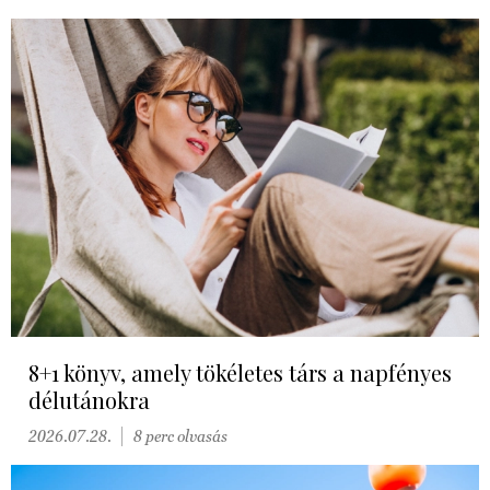
8+1 könyv, amely tökéletes társ a napfényes
délutánokra
2026.07.28.
8 perc olvasás