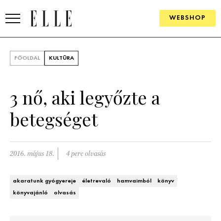
WEBSHOP
DIVAT
FŐOLDAL
KULTÚRA
ELLE DIGITAL
3 nő, aki legyőzte a
GOURMET AWARDS
betegséget
SZÉPSÉG
KULTÚRA
2016. május 18.
4 perc olvasás
PSZICHÉ
akaratunk gyógyereje
életrevaló
hamvaimból
könyv
ÉLETMÓD
könyvajánló
olvasás
PÁRKAPCSOLAT