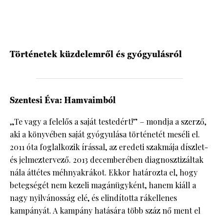
HÍRLEVÉL
Történetek küzdelemről és gyógyulásról
Szentesi Éva: Hamvaimból
„Te vagy a felelős a saját testedért!” – mondja a szerző,
aki a könyvében saját gyógyulása történetét meséli el.
2011 óta foglalkozik írással, az eredeti szakmája díszlet-
és jelmeztervező. 2013 decemberében diagnosztizáltak
nála áttétes méhnyakrákot. Ekkor határozta el, hogy
betegségét nem kezeli magánügyként, hanem kiáll a
nagy nyilvánosság elé, és elindította rákellenes
kampányát. A kampány hatására több száz nő ment el