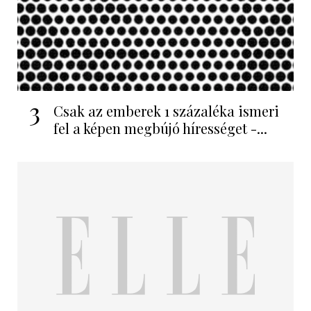
3
Csak az emberek 1 százaléka ismeri
fel a képen megbújó hírességet -...