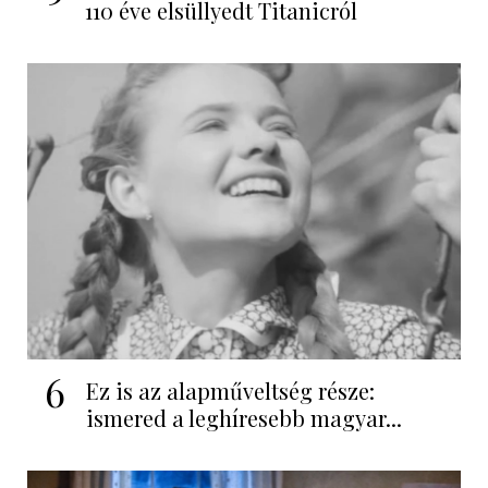
110 éve elsüllyedt Titanicról
6
Ez is az alapműveltség része:
ismered a leghíresebb magyar...