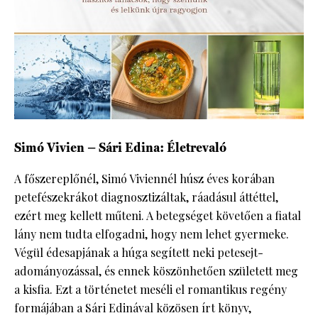
Simó Vivien – Sári Edina: Életrevaló
A főszereplőnél, Simó Viviennél húsz éves korában
petefészekrákot diagnosztizáltak, ráadásul áttéttel,
ezért meg kellett műteni. A betegséget követően a fiatal
lány nem tudta elfogadni, hogy nem lehet gyermeke.
Végül édesapjának a húga segített neki petesejt-
adományozással, és ennek köszönhetően született meg
a kisfia. Ezt a történetet meséli el romantikus regény
formájában a Sári Edinával közösen írt könyv,