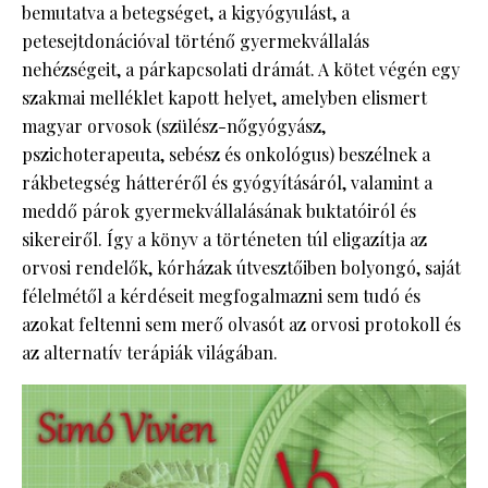
bemutatva a betegséget, a kigyógyulást, a
petesejtdonációval történő gyermekvállalás
nehézségeit, a párkapcsolati drámát. A kötet végén egy
szakmai melléklet kapott helyet, amelyben elismert
magyar orvosok (szülész-nőgyógyász,
pszichoterapeuta, sebész és onkológus) beszélnek a
rákbetegség hátteréről és gyógyításáról, valamint a
meddő párok gyermekvállalásának buktatóiról és
sikereiről. Így a könyv a történeten túl eligazítja az
orvosi rendelők, kórházak útvesztőiben bolyongó, saját
félelmétől a kérdéseit megfogalmazni sem tudó és
azokat feltenni sem merő olvasót az orvosi protokoll és
az alternatív terápiák világában.