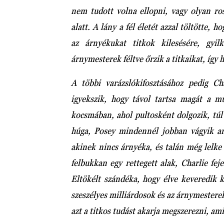
nem tudott volna ellopni, vagy olyan ro
alatt. A lány a fél életét azzal töltötte
az árnyékukat titkok kilesésére, gyi
árnymesterek féltve őrzik a titkaikat, így
A többi varázslókifosztásához pedig C
igyekszik, hogy távol tartsa magát a m
kocsmában, ahol pultosként dolgozik, túl
húga, Posey mindennél jobban vágyik arr
akinek nincs árnyéka, és talán még lelke 
felbukkan egy rettegett alak, Charlie fej
Eltökélt szándéka, hogy élve keveredik 
szeszélyes milliárdosok és az árnymestere
azt a titkos tudást akarja megszerezni, am