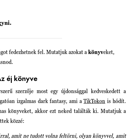
gyni.
ágot fedezhetnek fel. Mutatjuk azokat a
könyv
eket,
asnod.
Az éj könyve
szerű szerzője most egy újdonsággal kedveskedett a
ngatóan izgalmas dark fantasy, ami a
TikTokon
is hódít.
lmas könyveket, akkor ezt neked találták ki. Mutatjuk a
ttek közzé:
ral, amit ne tudott volna feltörni, olyan könyvvel, amit