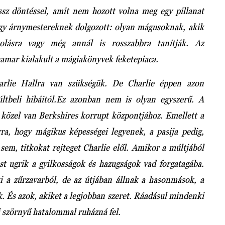
ssz döntéssel, amit nem hozott volna meg egy pillanat
, hogy árnymestereknek dolgozott: olyan mágusoknak, akik
lkolásra vagy még annál is rosszabbra tanítják. Az
 hamar kialakult a mágiakönyvek feketepiaca.
harlie Hallra van szükségük. De Charlie éppen azon
últbeli hibáitól.Ez azonban nem is olyan egyszerű. A
 közel van Berkshires korrupt központjához. Emellett a
a, hogy mágikus képességei legyenek, a pasija pedig,
sem, titkokat rejteget Charlie elől. Amikor a múltjából
est ugrik a gyilkosságok és hazugságok vad forgatagába.
ki a zűrzavarból, de az útjában állnak a hasonmások, a
k. És azok, akiket a legjobban szeret. Ráadásul mindenki
i szörnyű hatalommal ruházná fel.