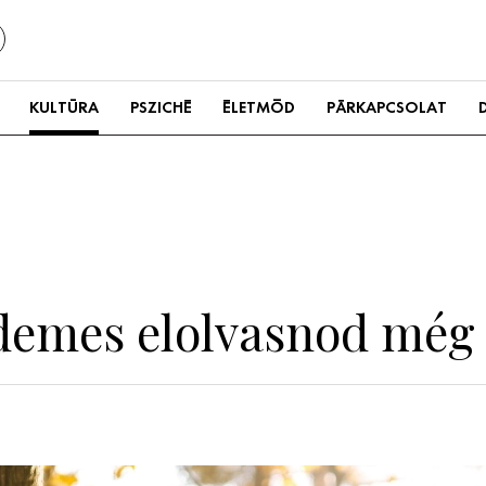
KULTÚRA
PSZICHÉ
ÉLETMÓD
PÁRKAPCSOLAT
rdemes elolvasnod még