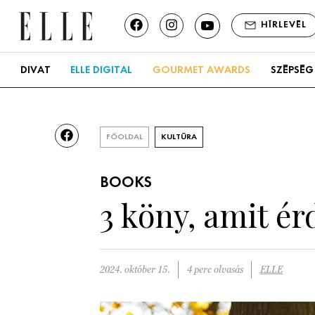
HÍRLEVÉL
DIVAT
ELLE DIGITAL
GOURMET AWARDS
SZÉPSÉG
FŐOLDAL
KULTÚRA
BOOKS
3 köny, amit é
2024. október 15.
4 perc olvasás
ELLE