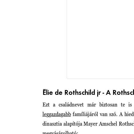
Élie de Rothschild jr - A Rothsc
Ezt a családnevet már biztosan te is 
leggazdagabb
famíliájáról van szó. A hie
dinasztia alapítója Mayer Amschel Rothsc
megvásárolható: