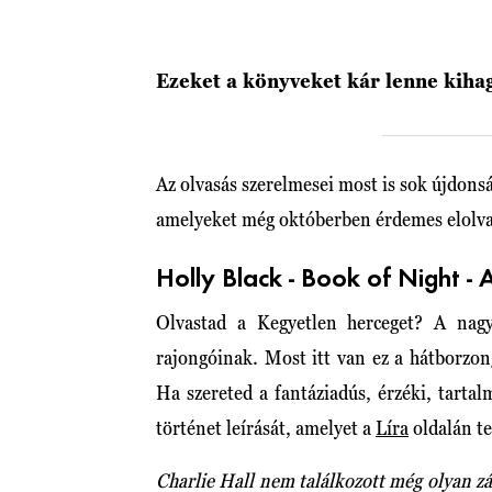
Ezeket a könyveket kár lenne kiha
Az olvasás szerelmesei most is sok újdons
amelyeket még októberben érdemes elolv
Holly Black - Book of Night - 
Olvastad a Kegyetlen herceget? A nagy
rajongóinak. Most itt van ez a hátborzo
Ha szereted a fantáziadús, érzéki, tarta
történet leírását, amelyet a
Líra
oldalán te
Charlie Hall nem találkozott még olyan zár