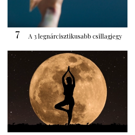
7
A 3 legnárcisztikusabb csillagjegy