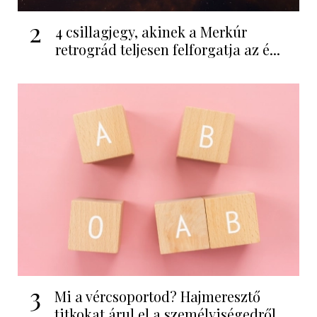
2
4 csillagjegy, akinek a Merkúr
retrográd teljesen felforgatja az é...
3
Mi a vércsoportod? Hajmeresztő
titkokat árul el a személyiségedről