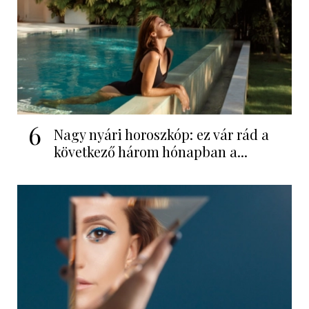
6
Nagy nyári horoszkóp: ez vár rád a
következő három hónapban a...