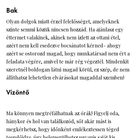
Bak
Olyan dolgok miatt érzel felelősséget, amelyeknek
szinte semmi közük nincsen hozzád. Ha ajánlasz egy
éttermet valakinek, akinek nem ízlett az ottani étel,
azért nem kell esedezve bocsánatot kérned- ahogy
azért se ostorozd magad, hogy munkatársad nem ért a
feladata végére, amivel te már rég végeztél. Mindenkit
szeretnél boldogan látni magad körül, ez szép, de nem
állíthatsz lehetetlen elvárásokat magaddal szemben!
Vízöntő
Ma könnyen megtréfálhatnak az órák! Figyelj oda,
hánykor és hol van találkozód, sőt akár mást is
megkérhetsz, hogy időnként emlékeztessen téged
teendőidre, úgy belemerülhetsz ugyanis saját kis