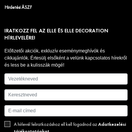
Hirdetési ÁSZF
IRATKOZZ FEL AZ ELLE ÉS ELLE DECORATION
HÍRLEVELÉRE!
Előfizetői akciók, exkluzív eseménymeghívók és
cikkajánlók. Értesülj elsőként a velünk kapcsolatos hírekről
és less be a kulisszák mögé!
Adatkezelési
A hírlevél feliratkozáshoz ell kell fogadnod az
tájékoztatónkat
.