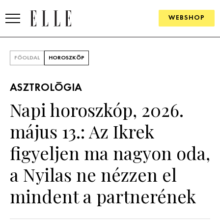
WEBSHOP
DIVAT
FŐOLDAL
HOROSZKÓP
ELLE DIGITAL
ASZTROLÓGIA
GOURMET AWARDS
Napi horoszkóp, 2026.
SZÉPSÉG
május 13.: Az Ikrek
KULTÚRA
figyeljen ma nagyon oda,
PSZICHÉ
a Nyilas ne nézzen el
mindent a partnerének
ÉLETMÓD
PÁRKAPCSOLAT