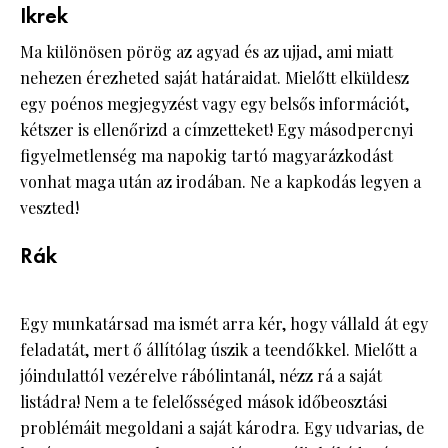
Ikrek
Ma különösen pörög az agyad és az ujjad, ami miatt
nehezen érezheted saját határaidat. Mielőtt elküldesz
egy poénos megjegyzést vagy egy belsős információt,
kétszer is ellenőrizd a címzetteket! Egy másodpercnyi
figyelmetlenség ma napokig tartó magyarázkodást
vonhat maga után az irodában. Ne a kapkodás legyen a
veszted!
Rák
Egy munkatársad ma ismét arra kér, hogy vállald át egy
feladatát, mert ő állítólag úszik a teendőkkel. Mielőtt a
jóindulattól vezérelve rábólintanál, nézz rá a saját
listádra! Nem a te felelősséged mások időbeosztási
problémáit megoldani a saját károdra. Egy udvarias, de