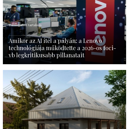
Támogatott tartalom
Amikor az AI ítél a pályán: a Lenovo
technológiája működtette a 2026-os foci-
vb legkritikusabb pillanatait