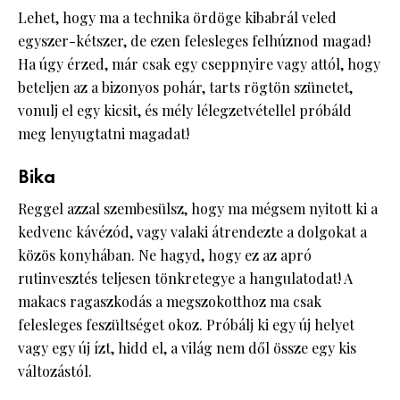
Lehet, hogy ma a technika ördöge kibabrál veled
egyszer-kétszer, de ezen felesleges felhúznod magad!
Ha úgy érzed, már csak egy cseppnyire vagy attól, hogy
beteljen az a bizonyos pohár, tarts rögtön szünetet,
vonulj el egy kicsit, és mély lélegzetvétellel próbáld
meg lenyugtatni magadat!
Bika
Reggel azzal szembesülsz, hogy ma mégsem nyitott ki a
kedvenc kávézód, vagy valaki átrendezte a dolgokat a
közös konyhában. Ne hagyd, hogy ez az apró
rutinvesztés teljesen tönkretegye a hangulatodat! A
makacs ragaszkodás a megszokotthoz ma csak
felesleges feszültséget okoz. Próbálj ki egy új helyet
vagy egy új ízt, hidd el, a világ nem dől össze egy kis
változástól.