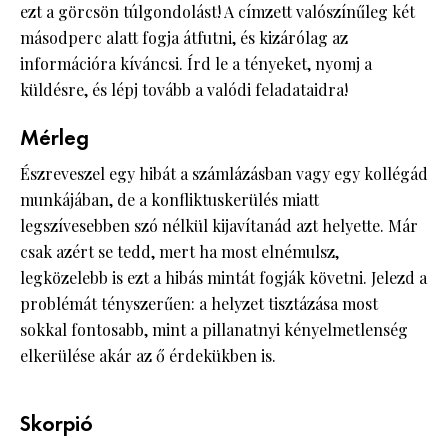
ezt a görcsön túlgondolást! A címzett valószínűleg két
másodperc alatt fogja átfutni, és kizárólag az
információra kíváncsi. Írd le a tényeket, nyomj a
küldésre, és lépj tovább a valódi feladataidra!
Mérleg
Észreveszel egy hibát a számlázásban vagy egy kollégád
munkájában, de a konfliktuskerülés miatt
legszívesebben szó nélkül kijavítanád azt helyette. Már
csak azért se tedd, mert ha most elnémulsz,
legközelebb is ezt a hibás mintát fogják követni. Jelezd a
problémát tényszerűen: a helyzet tisztázása most
sokkal fontosabb, mint a pillanatnyi kényelmetlenség
elkerülése akár az ő érdekükben is.
Skorpió