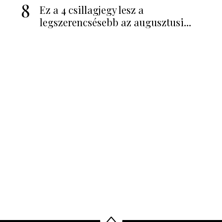
8
Ez a 4 csillagjegy lesz a
legszerencsésebb az augusztusi...