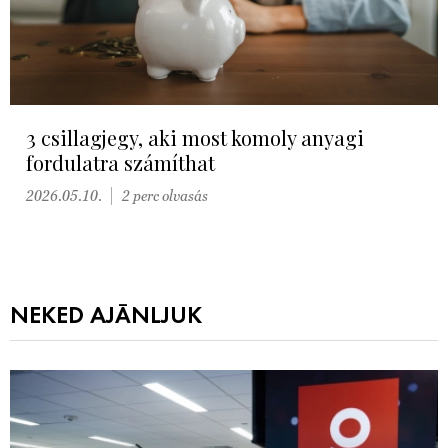
3 csillagjegy, aki most komoly anyagi
fordulatra számíthat
2026.05.10.
2 perc olvasás
NEKED AJÁNLJUK