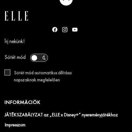
Írj nekünk!
Sötét mód
Sötét mód automatikus állítása
napszaknak megfelelően
INFORMÁCIÓK
JÁTÉKSZABÁLYZAT az „ELLE x Disney+” nyereményjátékhoz
Impresszum