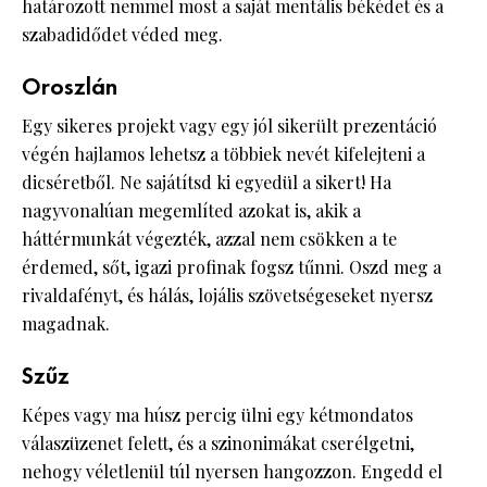
határozott nemmel most a saját mentális békédet és a
szabadidődet véded meg.
Oroszlán
Egy sikeres projekt vagy egy jól sikerült prezentáció
végén hajlamos lehetsz a többiek nevét kifelejteni a
dicséretből. Ne sajátítsd ki egyedül a sikert! Ha
nagyvonalúan megemlíted azokat is, akik a
háttérmunkát végezték, azzal nem csökken a te
érdemed, sőt, igazi profinak fogsz tűnni. Oszd meg a
rivaldafényt, és hálás, lojális szövetségeseket nyersz
magadnak.
Szűz
Képes vagy ma húsz percig ülni egy kétmondatos
válaszüzenet felett, és a szinonimákat cserélgetni,
nehogy véletlenül túl nyersen hangozzon. Engedd el