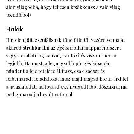
álomvilágodba, hogy teljesen kizökkensz a való világ
teendőiből!
Halak
Hirtelen jött, zseniálisnak tűnő ötlettől vezérelve ma át
akarod strukturálni az egész irodai mapparendszert
vagy a családi logisztikát, az időzítés viszont nem a
legjobb. Ha most, a legnagyobb pörgés közepén
mindent a feje tetejére állítasz, csak káoszt és
félbemaradt feladatokat látsz majd magad körül. Írd fel
a javaslatodat, tartogasd egy nyugodtabb időszakra, ma
pedig maradj a bevált rutinnál.