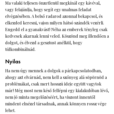
Ma valaki teljesen önzetlenül megkínál egy kávéval,
vagy felajánlja, hogy segít egy unalmas feladat
elvégzésében. A belső radarod azonnal bekapcsol, és
elkezded keresni, vajon milyen hátsó szándék vezérli.
Engedd el a gyanakvást! Néha az emberek tényleg csak
kedvesek akarnak lenni veled. Köszönd meg illendően a
dolgot, és élvezd a gesztust anélkül, hogy
túlkombinálnád.
Nyilas
Ha nem úgy mennek a dolgok a párkapcsolatodban,
ahogy azt elvárnád, nem kell a szőnyeg alá söpörnöd a
problémákat, csak mert hosszú ideje együtt vagytok
már! Még most nem késő fellépni egy kialakulóban lévő,
nem jó minta megelőzéséért, ha viszont innentől
mindent elnézel társadnak, annak könnyen rossz vége
lehet.