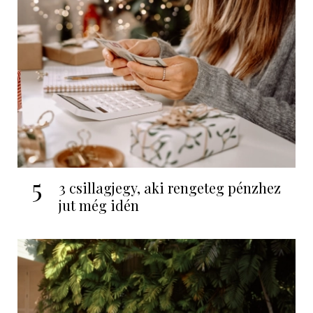
5
3 csillagjegy, aki rengeteg pénzhez
jut még idén