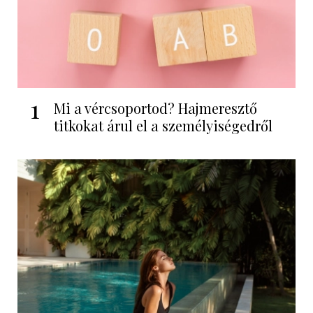
1
Mi a vércsoportod? Hajmeresztő
titkokat árul el a személyiségedről