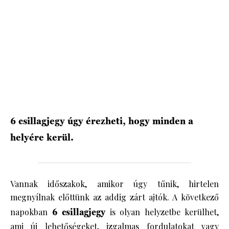
HÍRLEVÉL
6 csillagjegy úgy érezheti, hogy minden a
helyére kerül.
Vannak időszakok, amikor úgy tűnik, hirtelen
megnyílnak előttünk az addig zárt ajtók. A következő
napokban
6 csillagjegy
is olyan helyzetbe kerülhet,
ami új lehetőségeket, izgalmas fordulatokat vagy