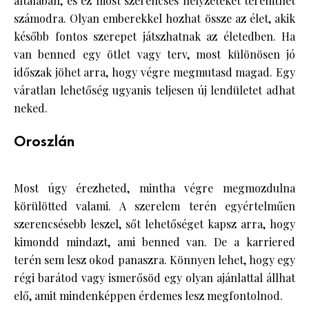
általában, és ez most szerencsés helyzeteket teremthet
számodra. Olyan emberekkel hozhat össze az élet, akik
később fontos szerepet játszhatnak az életedben. Ha
van benned egy ötlet vagy terv, most különösen jó
időszak jöhet arra, hogy végre megmutasd magad. Egy
váratlan lehetőség ugyanis teljesen új lendületet adhat
neked.
Oroszlán
Most úgy érezheted, mintha végre megmozdulna
körülötted valami. A szerelem terén egyértelműen
szerencsésebb leszel, sőt lehetőséget kapsz arra, hogy
kimondd mindazt, ami benned van. De a karriered
terén sem lesz okod panaszra. Könnyen lehet, hogy egy
régi barátod vagy ismerősöd egy olyan ajánlattal állhat
elő, amit mindenképpen érdemes lesz megfontolnod.