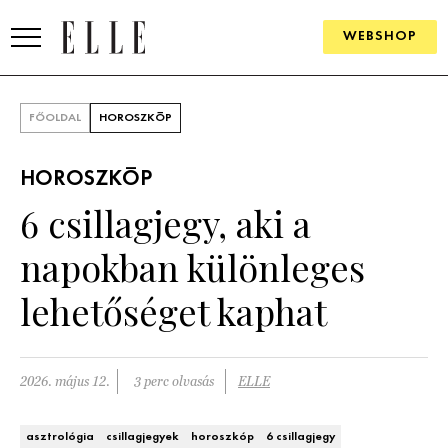
WEBSHOP
DIVAT
FŐOLDAL
HOROSZKÓP
ELLE DIGITAL
HOROSZKÓP
GOURMET AWARDS
6 csillagjegy, aki a
SZÉPSÉG
napokban különleges
KULTÚRA
lehetőséget kaphat
PSZICHÉ
2026. május 12.
3 perc olvasás
ELLE
ÉLETMÓD
PÁRKAPCSOLAT
asztrológia
csillagjegyek
horoszkóp
6 csillagjegy