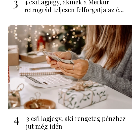
3
4 csillagjegy, akinek a Merkúr
retrográd teljesen felforgatja az é...
4
3 csillagjegy, aki rengeteg pénzhez
jut még idén