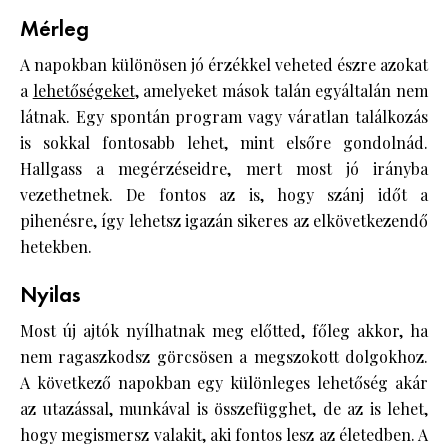
Mérleg
A napokban különösen jó érzékkel veheted észre azokat
a
lehetőségeket
, amelyeket mások talán egyáltalán nem
látnak. Egy spontán program vagy váratlan találkozás
is sokkal fontosabb lehet, mint elsőre gondolnád.
Hallgass a megérzéseidre, mert most jó irányba
vezethetnek. De fontos az is, hogy szánj időt a
pihenésre, így lehetsz igazán sikeres az elkövetkezendő
hetekben.
Nyilas
Most új ajtók nyílhatnak meg előtted, főleg akkor, ha
nem ragaszkodsz görcsösen a megszokott dolgokhoz.
A következő napokban egy különleges lehetőség akár
az utazással, munkával is összefügghet, de az is lehet,
hogy megismersz valakit, aki fontos lesz az életedben. A