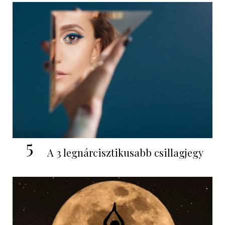
5
A 3 legnárcisztikusabb csillagjegy