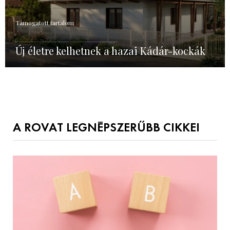
Támogatott tartalom
Új életre kelhetnek a hazai Kádár-kockák
A ROVAT LEGNÉPSZERŰBB CIKKEI