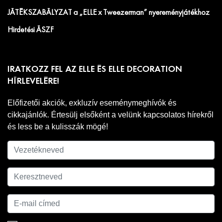
JÁTÉKSZABÁLYZAT a „ELLE x Tweezerman” nyereményjátékhoz
Hirdetési ÁSZF
IRATKOZZ FEL AZ ELLE ÉS ELLE DECORATION
HÍRLEVELÉRE!
Előfizetői akciók, exkluzív eseménymeghívók és
cikkajánlók. Értesülj elsőként a velünk kapcsolatos hírekről
és less be a kulisszák mögé!