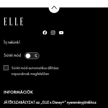
Írj nekünk!
Sötét mód
Sötét mód automatikus állítása
napszaknak megfelelően
INFORMÁCIÓK
JÁTÉKSZABÁLYZAT az „ELLE x Disney+” nyereményjátékhoz