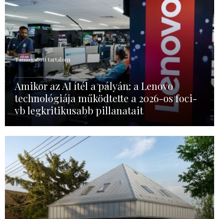
Támogatott tartalom
Amikor az AI ítél a pályán: a Lenovo
technológiája működtette a 2026-os foci-
vb legkritikusabb pillanatait