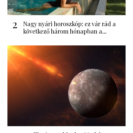
2
Nagy nyári horoszkóp: ez vár rád a
következő három hónapban a...