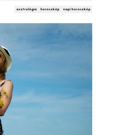
asztrológia
horoszkóp
napi horoszkóp