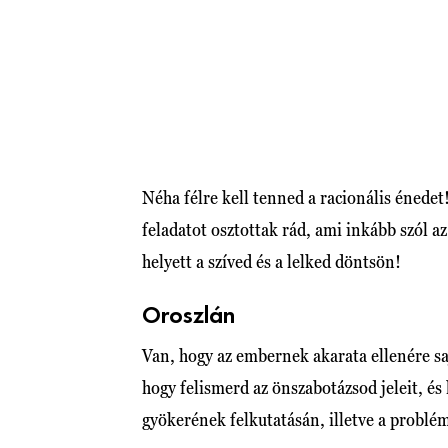
Néha félre kell tenned a racionális énede
feladatot osztottak rád, ami inkább szól a
helyett a szíved és a lelked döntsön!
Oroszlán
Van, hogy az embernek akarata ellenére sa
hogy felismerd az önszabotázsod jeleit, és 
gyökerének felkutatásán, illetve a problé