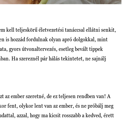
 kell teljeskörű életvezetési tanáccsal ellátni senkit,
en is hozzád fordulnak olyan apró dolgokkal, mint
ta, gyors útvonaltervezés, esetleg bevált tippek
an. Ha szereznél pár hálás tekintetet, ne sajnálj
t az ember szeretné, de ez teljesen rendben van! A
kor fent, olykor lent van az ember, és ne próbálj meg
udattal, azzal, hogy ma kicsit rosszabb a kedved, érett