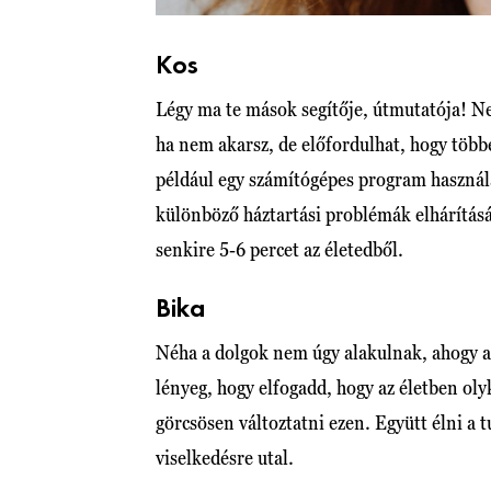
Kos
Légy ma te mások segítője, útmutatója! Nem
ha nem akarsz, de előfordulhat, hogy több
például egy számítógépes program használa
különböző háztartási problémák elhárításáb
senkire 5-6 percet az életedből.
Bika
Néha a dolgok nem úgy alakulnak, ahogy az
lényeg, hogy elfogadd, hogy az életben oly
görcsösen változtatni ezen. Együtt élni a t
viselkedésre utal.