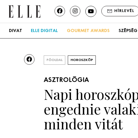
HÍRLEVÉL
DIVAT
ELLE DIGITAL
GOURMET AWARDS
SZÉPSÉG
FŐOLDAL
HOROSZKÓP
ASZTROLÓGIA
Napi horoszkóp,
engednie valak
minden vitát