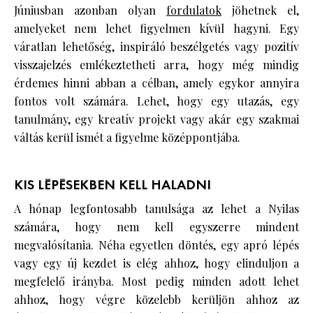
Júniusban azonban olyan
fordulatok
jöhetnek el,
amelyeket nem lehet figyelmen kívül hagyni. Egy
váratlan lehetőség, inspiráló beszélgetés vagy pozitív
visszajelzés emlékeztetheti arra, hogy még mindig
érdemes hinni abban a célban, amely egykor annyira
fontos volt számára. Lehet, hogy egy utazás, egy
tanulmány, egy kreatív projekt vagy akár egy szakmai
váltás kerül ismét a figyelme középpontjába.
KIS LÉPÉSEKBEN KELL HALADNI
A hónap legfontosabb tanulsága az lehet a Nyilas
számára, hogy nem kell egyszerre mindent
megvalósítania. Néha egyetlen döntés, egy apró lépés
vagy egy új kezdet is elég ahhoz, hogy elinduljon a
megfelelő irányba. Most pedig minden adott lehet
ahhoz, hogy végre közelebb kerüljön ahhoz az