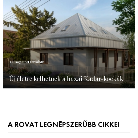
Támogatott tartalom
Új életre kelhetnek a hazai Kádár-kockák
A ROVAT LEGNÉPSZERŰBB CIKKEI