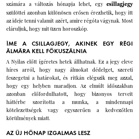
számára a változás hónapja lehet, egy
csillagjegy
szülöttei azonban különösen erősen érezhetik, hogy itt
az ideje tenni valamit azért, amire régóta vágynak. Most
eláruljuk, hogy mit üzen horoszkóp.
ÍME A CSILLAGJEGY, AKINEK EGY RÉGI
ÁLMÁRA KELL FÓKUSZÁLNIA
A Nyilas előtt ígéretes hetek állhatnak. Ez a jegy eleve
híres arról, hogy nagy álmokat dédelget, szereti
feszegetni a határokat, és ritkán elégszik meg azzal,
hogy egy helyben maradjon. Az elmúlt időszakban
azonban előfordulhatott, hogy bizonyos terveit
háttérbe szorította a munka, a mindennapi
kötelezettségek vagy egyszerűen a kedvezőtlen
körülmények miatt.
AZ ÚJ HÓNAP IZGALMAS LESZ