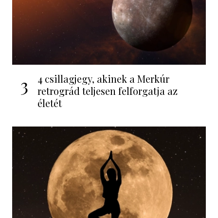
4 csillagjegy, akinek a Merkúr
3
retrográd teljesen felforgatja az
életét