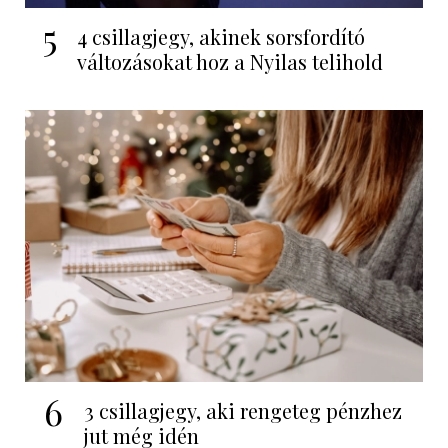
5
4 csillagjegy, akinek sorsfordító
változásokat hoz a Nyilas telihold
6
3 csillagjegy, aki rengeteg pénzhez
jut még idén