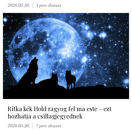
2026.05.30.
3 perc olvasás
Ritka kék Hold ragyog fel ma este – ezt
hozhatja a csillagjegyednek
2026.05.30.
7 perc olvasás