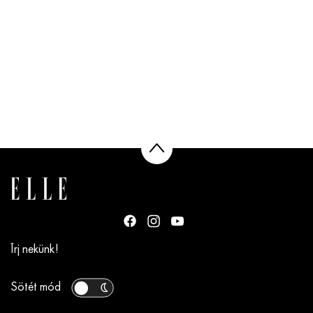
Írj nekünk!
Sötét mód