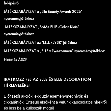
fellépésről
JÁTÉKSZABÁLYZAT a „Elle Beauty Awards 2026"
nyereményjátékhoz
JÁTÉKSZABÁLYZAT „SoMe ELLE - Calvin Klein”
nyereményjátékhoz
JÁTÉKSZABÁLYZAT az "ELLE x JYSK" játékhoz
JÁTÉKSZABÁLYZAT a „ELLE x Tweezerman” nyereményjátékhoz
Hirdetési ÁSZF
IRATKOZZ FEL AZ ELLE ÉS ELLE DECORATION
HÍRLEVELÉRE!
Előfizetői akciók, exkluzív eseménymeghívók és
cikkajánlók. Értesülj elsőként a velünk kapcsolatos hírekről
és less be a kulisszák mögé!