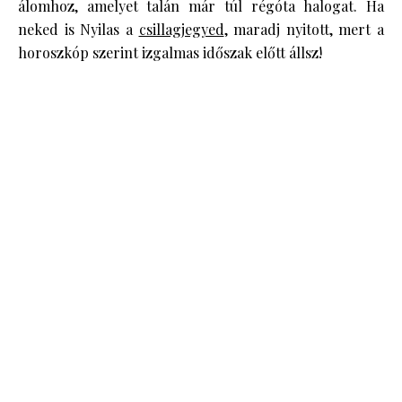
álomhoz, amelyet talán már túl régóta halogat. Ha
neked is Nyilas a
csillagjegyed
, maradj nyitott, mert a
horoszkóp szerint izgalmas időszak előtt állsz!