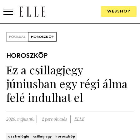
WEBSHOP
DIVAT
FŐOLDAL
HOROSZKÓP
ELLE DIGITAL
HOROSZKÓP
GOURMET AWARDS
Ez a csillagjegy
SZÉPSÉG
júniusban egy régi álma
KULTÚRA
felé indulhat el
PSZICHÉ
2026. május 30.
2 perc olvasás
ELLE
ÉLETMÓD
PÁRKAPCSOLAT
asztrológia
csillagjegy
horoszkóp