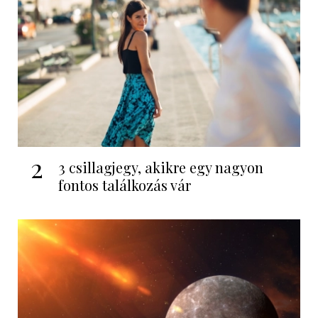
2
3 csillagjegy, akikre egy nagyon
fontos találkozás vár