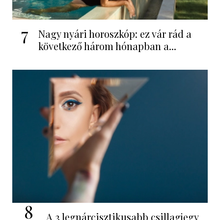
7
Nagy nyári horoszkóp: ez vár rád a
következő három hónapban a...
8
A 3 legnárcisztikusabb csillagjegy