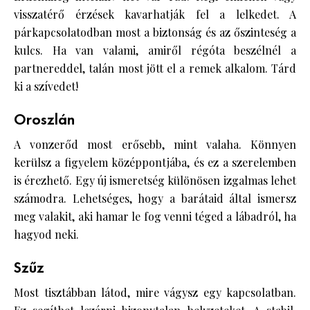
visszatérő érzések kavarhatják fel a lelkedet. A
párkapcsolatodban most a biztonság és az őszinteség a
kulcs. Ha van valami, amiről régóta beszélnél a
partnereddel, talán most jött el a remek alkalom. Tárd
ki a szívedet!
Oroszlán
A vonzerőd most erősebb, mint valaha. Könnyen
kerülsz a figyelem középpontjába, és ez a szerelemben
is érezhető. Egy új ismeretség különösen izgalmas lehet
számodra. Lehetséges, hogy a barátaid által ismersz
meg valakit, aki hamar le fog venni téged a lábadról, ha
hagyod neki.
Szűz
Most tisztábban látod, mire vágysz egy kapcsolatban.