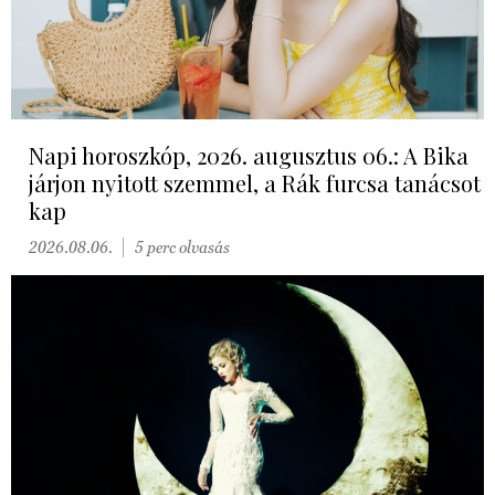
Napi horoszkóp, 2026. augusztus 06.: A Bika
járjon nyitott szemmel, a Rák furcsa tanácsot
kap
2026.08.06.
5 perc olvasás