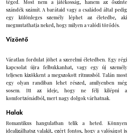
téged. Most nem a játékosság, hanem az őszinte
szándék számít. A barátaid vagy a családod által pedig
egy különleges személy léphet az életedbe, aki
megmutathatja neked, hogy milyen a valódi törődés.
Vízöntő
Váratlan fordulat jöhet a szerelmi életedben. Egy régi
kapcsolat újra felbukkanhat, vagy egy új személy
teljesen kizökkent a megszokott ritmusból. Talán most
egy olyan randiban lehet részed, amilyenben még
sosem. Itt az ideje, hogy ne félj kilépni a
komfortzónádból, mert nagy dolgok várhatnak.
Halak
Romantikus hangulatban telik a heted. Könnyen
idealizálhatsz valakit, ezért fontos, hogy a valóságot is