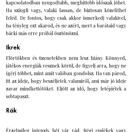
kapcsolatodban nyugodtabb, meghittebb időszak jöhet.
Ha szingli vagy, valaki lassan, de biztosan közelíthet
feléd. De fontos, hogy csak akkor ismerkedj valakivel,
ha tényleg ezt akarod, és ne azért, mert a barátaid vagy
bárki más erre próbál ösztönözni.
Ikrek
Flörtökben és üzenetekben nem lesz hiány. Könnyed,
játékos energiák vesznek körül, de figyelj arra, hogy ne
ígérj többet, mint amit valóban gondolsz. Ha van párod,
itt az ideje, hogy beszéljetek valamiről, ami már jó ideje
zavar mindkettőtöket. Eljött az idő, hogy letépjétek a
sebtapaszt.
Rák
Érzelmileg intenzív hét vár rád. Régi emlékek vagy