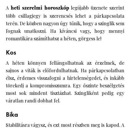
A
heti szerelmi horoszkóp
legújabb üzenete szerint
több csillagjegy is szerencsés lehet a párkapcsolata
terén. De közben nagyon úgy tűnik, hogy a szinglik sem
fognak unatkozni. Ha kíváncsi vagy, hogy mennyi
romantikára számíthatsz a héten, görgess le!
Kos
A héten könnyen fellángolhatnak az érzelmek, de
sajnos a viták is előfordulhatnak. Ha párkapcsolatban
élsz, érdemes visszafogni a hirtelenségedet, és inkább
törekedj a kompromisszumra. Egy őszinte beszélgetés
most sok mindent tisztázhat. Szingliként pedig egy
váratlan randi dobhat fel.
Bika
Stabilitásra vágysz, és ezt most részben meg is kapod. A