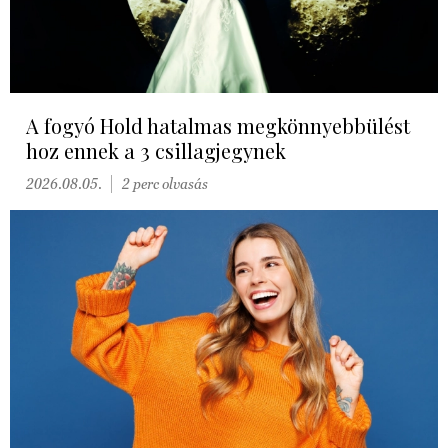
A fogyó Hold hatalmas megkönnyebbülést
hoz ennek a 3 csillagjegynek
2026.08.05.
2 perc olvasás