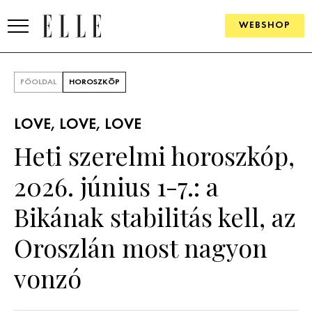
WEBSHOP
DIVAT
FŐOLDAL
HOROSZKÓP
ELLE DIGITAL
LOVE, LOVE, LOVE
GOURMET AWARDS
Heti szerelmi horoszkóp,
SZÉPSÉG
2026. június 1-7.: a
KULTÚRA
Bikának stabilitás kell, az
PSZICHÉ
Oroszlán most nagyon
vonzó
ÉLETMÓD
PÁRKAPCSOLAT