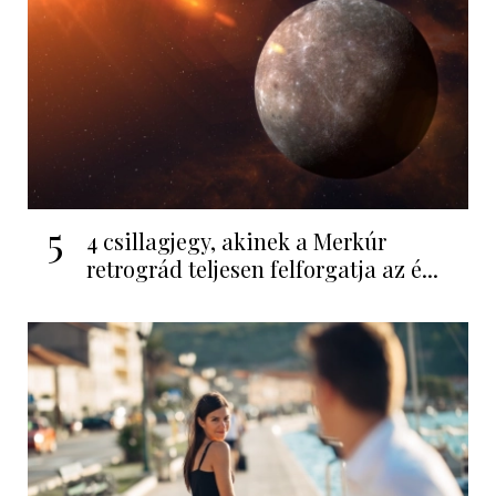
5
4 csillagjegy, akinek a Merkúr
retrográd teljesen felforgatja az é...