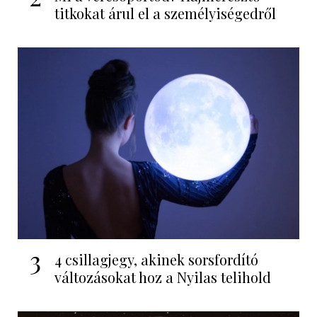
titkokat árul el a személyiségedről
3
4 csillagjegy, akinek sorsfordító
változásokat hoz a Nyilas telihold