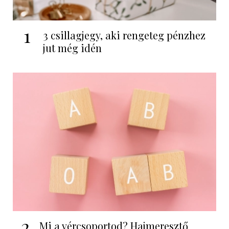
1
3 csillagjegy, aki rengeteg pénzhez
jut még idén
2
Mi a vércsoportod? Hajmeresztő