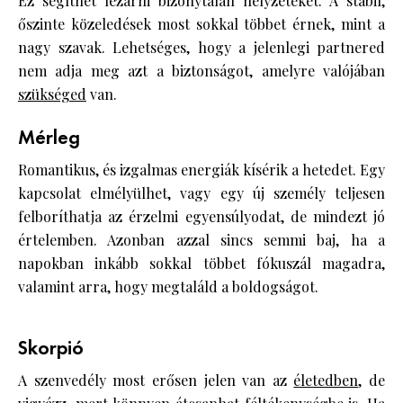
Ez segíthet lezárni bizonytalan helyzeteket. A stabil,
őszinte közeledések most sokkal többet érnek, mint a
nagy szavak. Lehetséges, hogy a jelenlegi partnered
nem adja meg azt a biztonságot, amelyre valójában
szükséged
van.
Mérleg
Romantikus, és izgalmas energiák kísérik a hetedet. Egy
kapcsolat elmélyülhet, vagy egy új személy teljesen
felboríthatja az érzelmi egyensúlyodat, de mindezt jó
értelemben. Azonban azzal sincs semmi baj, ha a
napokban inkább sokkal többet fókuszál magadra,
valamint arra, hogy megtaláld a boldogságot.
Skorpió
A szenvedély most erősen jelen van az
életedben
, de