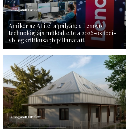
Támogatott tartalom
Amikor az AI ítél a pályán: a Lenovo
technológiája működtette a 2026-os foci-
vb legkritikusabb pillanatait
Támogatott tartalom