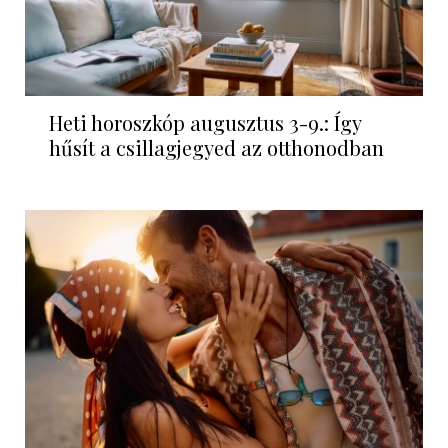
Heti horoszkóp augusztus 3-9.: Így
hűsít a csillagjegyed az otthonodban