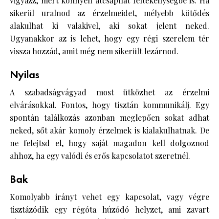
vigyázz, mert könnyen átcsaphat féltékenységbe is. Ha
sikerül uralnod az érzelmeidet, mélyebb kötődés
alakulhat ki valakivel, aki sokat jelent neked.
Ugyanakkor az is lehet, hogy egy régi szerelem tér
vissza hozzád, amit még nem sikerült lezárnod.
Nyilas
A szabadságvágyad most ütközhet az érzelmi
elvárásokkal. Fontos, hogy tisztán kommunikálj. Egy
spontán találkozás azonban meglepően sokat adhat
neked, sőt akár komoly érzelmek is kialakulhatnak. De
ne felejtsd el, hogy saját magadon kell dolgoznod
ahhoz, ha egy valódi és erős kapcsolatot szeretnél.
Bak
Komolyabb irányt vehet egy kapcsolat, vagy végre
tisztázódik egy régóta húzódó helyzet, ami zavart