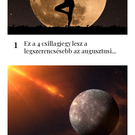
1
Ez a 4 csillagjegy lesz a
legszerencsésebb az augusztusi...