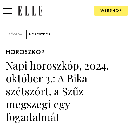
WEBSHOP
DIVAT
FŐOLDAL
HOROSZKÓP
ELLE DIGITAL
HOROSZKÓP
GOURMET AWARDS
Napi horoszkóp, 2024.
SZÉPSÉG
október 3.: A Bika
KULTÚRA
szétszórt, a Szűz
PSZICHÉ
megszegi egy
fogadalmát
ÉLETMÓD
PÁRKAPCSOLAT