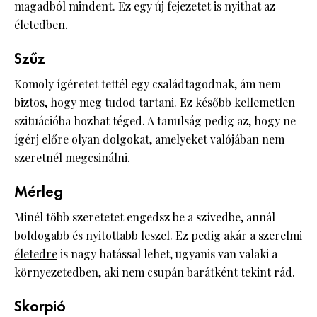
magadból mindent. Ez egy új fejezetet is nyithat az
életedben.
Szűz
Komoly ígéretet tettél egy családtagodnak, ám nem
biztos, hogy meg tudod tartani. Ez később kellemetlen
szituációba hozhat téged. A tanulság pedig az, hogy ne
ígérj előre olyan dolgokat, amelyeket valójában nem
szeretnél megcsinálni.
Mérleg
Minél több szeretetet engedsz be a szívedbe, annál
boldogabb és nyitottabb leszel. Ez pedig akár a szerelmi
életedre
is nagy hatással lehet, ugyanis van valaki a
környezetedben, aki nem csupán barátként tekint rád.
Skorpió