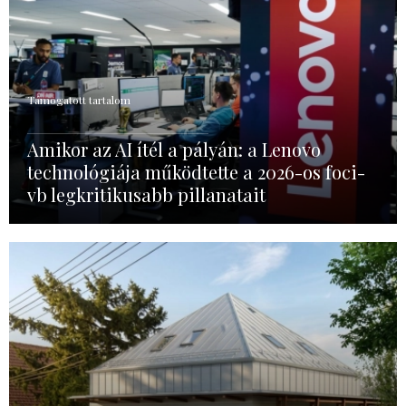
Támogatott tartalom
Amikor az AI ítél a pályán: a Lenovo
technológiája működtette a 2026-os foci-
vb legkritikusabb pillanatait