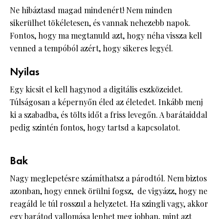
Ne hibáztasd magad mindenért! Nem minden
sikerülhet tökéletesen, és vannak nehezebb napok.
Fontos, hogy ma megtanuld azt, hogy néha vissza kell
venned a tempóból azért, hogy sikeres legyél.
Nyilas
Egy kicsit el kell hagynod a digitális eszközeidet.
Túlságosan a képernyőn éled az életedet. Inkább menj
ki a szabadba, és tölts időt a friss levegőn. A barátaiddal
pedig szintén fontos, hogy tartsd a kapcsolatot.
Bak
Nagy meglepetésre számíthatsz a párodtól. Nem biztos
azonban, hogy ennek örülni fogsz, de vigyázz, hogy ne
reagáld le túl rosszul a helyzetet. Ha szingli vagy, akkor
egy barátod vallomása lephet meg jobban, mint azt