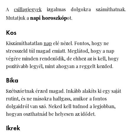
A
csillagjegyek
izgalmas dolgokra számíthatnak.
Mutatjuk a
napi horoszkóp
ot.
Kos
Kiszámíthatatlan
nap
elé nézel. Fontos, hogy ne
stresszeld túl magad emiatt. Meglátod, hogy a nap
végére minden rendeződik, de ehhez az is kell, hogy
pozitívabb legyél, mint ahogyan a reggelt kezded.
Bika
Szétszórtnak érzed magad. Inkább alakíts ki egy saját
rutint, és ne másokra hallgass, amikor a fontos
dolgaidról van szó. Neked kell tudnod a legjobban,
hogyan oszthatnád be helyesen az idődet.
Ikrek