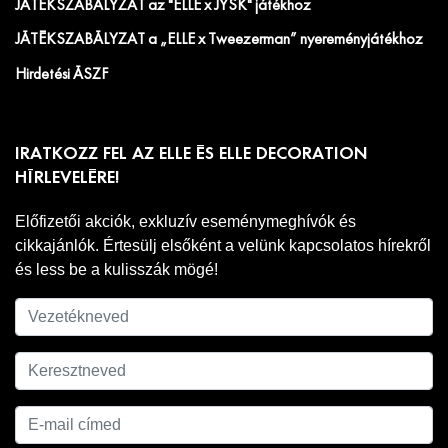
JÁTÉKSZABÁLYZAT az "ELLE x JYSK" játékhoz
JÁTÉKSZABÁLYZAT a „ELLE x Tweezerman” nyereményjátékhoz
Hirdetési ÁSZF
IRATKOZZ FEL AZ ELLE ÉS ELLE DECORATION
HÍRLEVELÉRE!
Előfizetői akciók, exkluzív eseménymeghívók és
cikkajánlók. Értesülj elsőként a velünk kapcsolatos hírekről
és less be a kulisszák mögé!