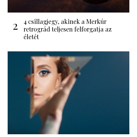
4 csillagjegy, akinek a Merkúr
2
retrográd teljesen felforgatja az
életét