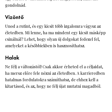
gondolnád.
Vízöntő
Unod a rutint, és egy kicsit több izgalomra vágysz az
életedben. Mi lenne, ha ma mindent egy kicsit másképp
csinálnál? Lehet, hogy olyan új dolgokat fedezel fel,
amelyeket a későbbiekben is hasznosíthatsz.
Halak
Ne félj a változástól! Csak akkor érheted el a céljaidat,
ha mersz előre fele nézni az életedben. A karrieredben
hatalmas fordulatokra számíthatsz, de ehhez kell a
kitartásod, és az, hogy ne félj újat mutatni magadból.