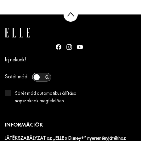
Írj nekünk!
Sötét mód
Sötét mód automatikus állítása
napszaknak megfelelően
INFORMÁCIÓK
JÁTÉKSZABÁLYZAT az „ELLE x Disney+” nyereményjátékhoz