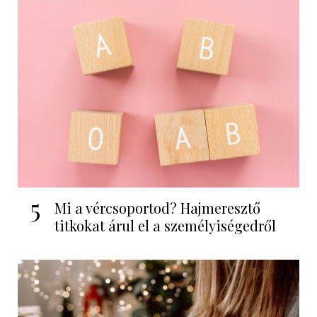
5
Mi a vércsoportod? Hajmeresztő
titkokat árul el a személyiségedről