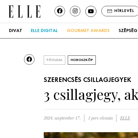
HÍRLEVÉL
DIVAT
ELLE DIGITAL
GOURMET AWARDS
SZÉPSÉG
FŐOLDAL
HOROSZKÓP
SZERENCSÉS CSILLAGJEGYEK
3 csillagjegy, 
2024. szeptember 17.
1 perc olvasás
ELLE