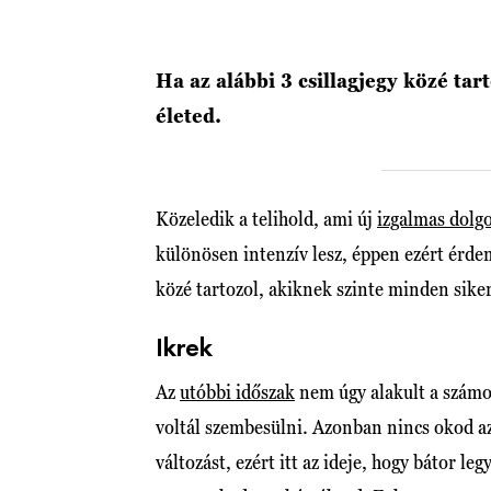
Ha az alábbi 3 csillagjegy közé tar
életed.
Közeledik a telihold, ami új
izgalmas dolg
különösen intenzív lesz, éppen ezért érdem
közé tartozol, akiknek szinte minden sik
Ikrek
Az
utóbbi időszak
nem úgy alakult a számo
voltál szembesülni. Azonban nincs okod a
változást, ezért itt az ideje, hogy bátor leg