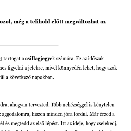
tozol, még a telihold előtt megváltozhat az
ot
tartogat a
csillagjegy
ek számára. Ez az időszak
es figyelni a jelekre, mivel könnyedén lehet, hogy azok
erül a következő napokban.
dra, ahogyan tervezted. Több nehézséggel is kénytelen
z aggodalomra, hiszen minden jóra fordul. Már érzed a
yél és megtedd az első lépést. Itt az ideje, hogy cselekedj,