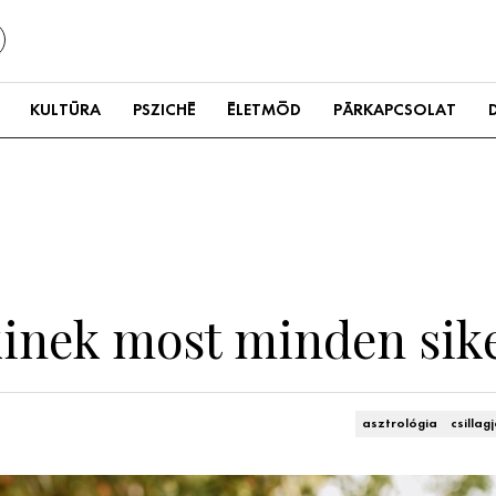
KULTÚRA
PSZICHÉ
ÉLETMÓD
PÁRKAPCSOLAT
akinek most minden sik
asztrológia
csillag