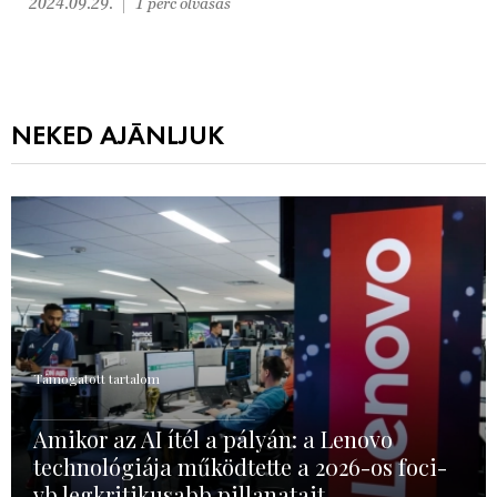
2024.09.29.
1 perc olvasás
NEKED AJÁNLJUK
Támogatott tartalom
Amikor az AI ítél a pályán: a Lenovo
technológiája működtette a 2026-os foci-
vb legkritikusabb pillanatait