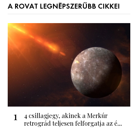
A ROVAT LEGNÉPSZERŰBB CIKKEI
1
4 csillagjegy, akinek a Merkúr
retrográd teljesen felforgatja az é...