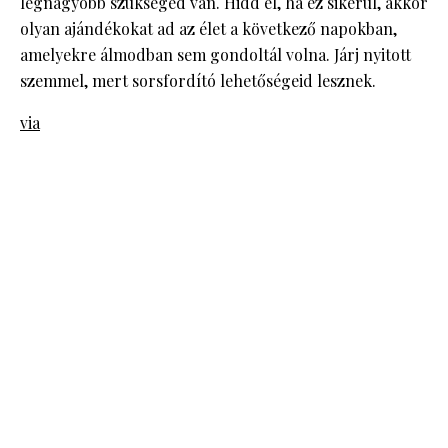
legnagyobb szükséged van. Hidd el, ha ez sikerül, akkor
olyan ajándékokat ad az élet a következő napokban,
amelyekre álmodban sem gondoltál volna. Járj nyitott
szemmel, mert sorsfordító lehetőségeid lesznek.
via