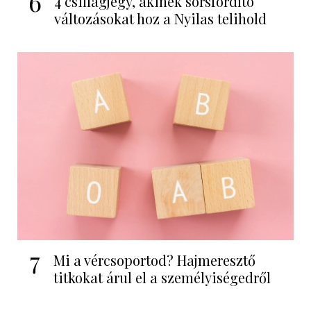
6
4 csillagjegy, akinek sorsfordító
változásokat hoz a Nyilas telihold
7
Mi a vércsoportod? Hajmeresztő
titkokat árul el a személyiségedről