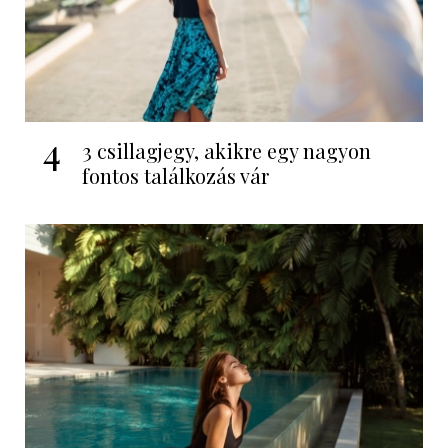
4
3 csillagjegy, akikre egy nagyon
fontos találkozás vár