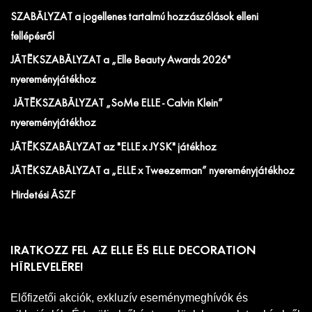
SZABÁLYZAT a jogellenes tartalmú hozzászólások elleni
fellépésről
JÁTÉKSZABÁLYZAT a „Elle Beauty Awards 2026"
nyereményjátékhoz
JÁTÉKSZABÁLYZAT „SoMe ELLE - Calvin Klein”
nyereményjátékhoz
JÁTÉKSZABÁLYZAT az "ELLE x JYSK" játékhoz
JÁTÉKSZABÁLYZAT a „ELLE x Tweezerman” nyereményjátékhoz
Hirdetési ÁSZF
IRATKOZZ FEL AZ ELLE ÉS ELLE DECORATION
HÍRLEVELÉRE!
Előfizetői akciók, exkluzív eseménymeghívók és