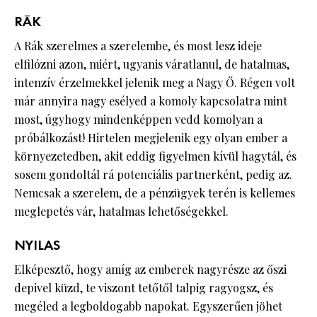
RÁK
A Rák szerelmes a szerelembe, és most lesz ideje
elfilózni azon, miért, ugyanis váratlanul, de hatalmas,
intenzív érzelmekkel jelenik meg a Nagy Ő. Régen volt
már annyira nagy esélyed a komoly kapcsolatra mint
most, úgyhogy mindenképpen vedd komolyan a
próbálkozást! Hirtelen megjelenik egy olyan ember a
környezetedben, akit eddig figyelmen kívül hagytál, és
sosem gondoltál rá potenciális partnerként, pedig az.
Nemcsak a szerelem, de a pénzügyek terén is kellemes
meglepetés vár, hatalmas lehetőségekkel.
NYILAS
Elképesztő, hogy amíg az emberek nagyrésze az őszi
depivel küzd, te viszont tetőtől talpig ragyogsz, és
megéled a legboldogabb napokat. Egyszerűen jöhet