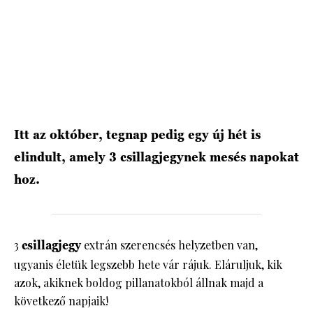
HÍRLEVÉL
Itt az október, tegnap pedig egy új hét is
elindult, amely 3 csillagjegynek mesés napokat
hoz.
3
csillagjegy
extrán szerencsés helyzetben van,
ugyanis életük legszebb hete vár rájuk. Eláruljuk, kik
azok, akiknek boldog pillanatokból állnak majd a
következő napjaik!