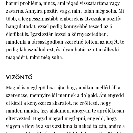
bármi probléma, nincs, ami téged visszatartana vagy
zavarna. Annyira pozitív vagy, mint talán még soha. Mi
több, a legpesszimistább emberek is átveszik a pozitív
hangulatodat, ezzel pedig könnyebbé teszed az ő
életüket is. Igazi sztár leszel a környezetedben,
mindenki a társaságodban szeretné tölteni az idejét, te
pedig kihasználod ezt, és olyan határozottan állsz ki
magadért, mint még soha.
VÍZÖNTŐ
Magad is meglepődsz rajta, hogy amikor melléd áll a
szerencse, mennyire jól mennek a dolgaid. Ám engedd
el kicsit a kényszeres akaratot, ne erőltesd, hogy
minden mindig úgy alakuljon, ahogyan te aprólékosan
eltervezted. Hagyd magad meglepni, engedd, hogy
vigyen a flow és a sors azt kínálja neked tálcán, amire a