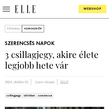
WEBSHOP
DIVAT
FŐOLDAL
HOROSZKÓP
ELLE DIGITAL
SZERENCSÉS NAPOK
GOURMET AWARDS
3 csillagjegy, akire élete
SZÉPSÉG
legjobb hete vár
KULTÚRA
PSZICHÉ
2024. október 01.
2 perc olvasás
ELLE
ÉLETMÓD
csillagjegy
október
szerencse
PÁRKAPCSOLAT