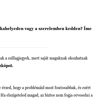
unkahelyeden vagy a szerelemben kedden? Íme
sak a csillagjegyek, mert saját maguknak okozhatnak
zkópot.
y érzed, hogy a problémáid most fontosabbak, és ezért
 Ha elszigeteled magad, az biztos nem fogja orvosolni a