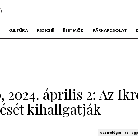
KULTÚRA
PSZICHÉ
ÉLETMÓD
PÁRKAPCSOLAT
 2024. április 2: Az Ikr
ését kihallgatják
asztrológia
csillag