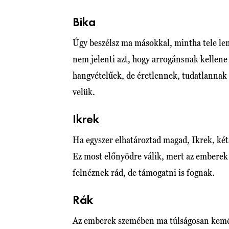
Bika
Úgy beszélsz ma másokkal, mintha tele le
nem jelenti azt, hogy arrogánsnak kellene
hangvételűek, de éretlennek, tudatlannak
velük.
Ikrek
Ha egyszer elhatároztad magad, Ikrek, két
Ez most előnyödre válik, mert az emberek 
felnéznek rád, de támogatni is fognak.
Rák
Az emberek szemében ma túlságosan kemé