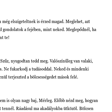
n még elszigeteltnek is érzed magad. Meglehet, azt
d gondolatok a fejében, mint neked. Meglepődnél, ha
nt te!
 Szűz, nyugodtan tedd meg. Valószínűleg van valaki,
ás. Ne fukarkodj a tudásoddal. Neked és mindenki
lenül terjeszted a bölcsességedet mások felé.
nem is olyan nagy baj, Mérleg. Előbb nézd meg, hogyan
ot tennél. Ráadásul ma akadályokba ütközöl. Bölcsen