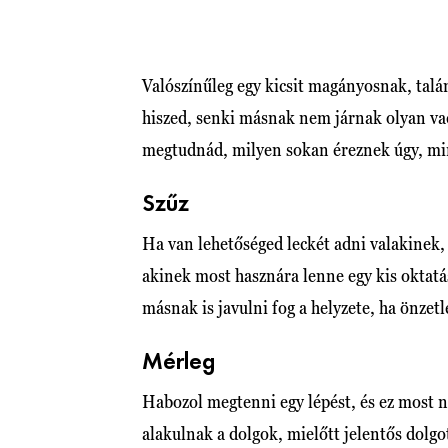
Valószínűleg egy kicsit magányosnak, talá
hiszed, senki másnak nem járnak olyan va
megtudnád, milyen sokan éreznek úgy, mi
Szűz
Ha van lehetőséged leckét adni valakinek,
akinek most hasznára lenne egy kis oktat
másnak is javulni fog a helyzete, ha önzet
Mérleg
Habozol megtenni egy lépést, és ez most 
alakulnak a dolgok, mielőtt jelentős dolg