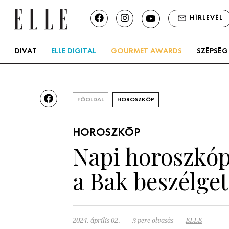
HÍRLEVÉL
DIVAT
ELLE DIGITAL
GOURMET AWARDS
SZÉPSÉG
FŐOLDAL
HOROSZKÓP
HOROSZKÓP
Napi horoszkóp,
a Bak beszélget
2024. április 02.
3 perc olvasás
ELLE