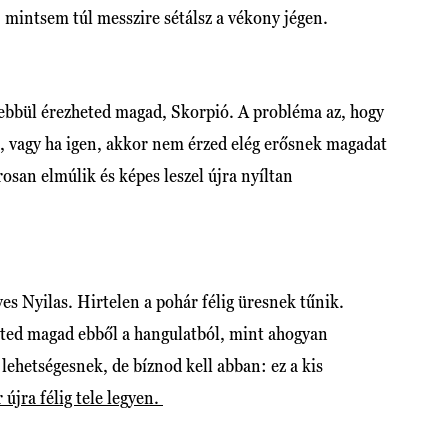
, mintsem túl messzire sétálsz a vékony jégen.
ebbül érezheted magad, Skorpió. A probléma az, hogy
 vagy ha igen, akkor nem érzed elég erősnek magadat
san elmúlik és képes leszel újra nyíltan
s Nyilas. Hirtelen a pohár félig üresnek tűnik.
ted magad ebből a hangulatból, mint ahogyan
ehetségesnek, de bíznod kell abban: ez a kis
 újra félig tele legyen.