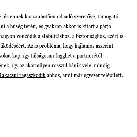
e
, és ennek köszönhetően odaadó szeretővé, támogató
ni a hűség terén, és gyakran akkor is kitart a párja
agyon vonzódik a stabilitáshoz, a biztonsághoz, ezért is
űködéséért. Az is probléma, hogy hajlamos aszerint
okat kap, így túlságosan függhet a partnerétől.
ek, így az akármilyen rosszul bánik vele, mindig
akacsul ragaszkodik
ahhoz, amit már egyszer felépített.