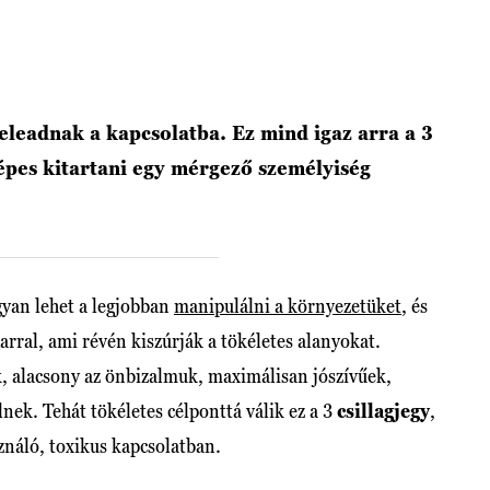
leadnak a kapcsolatba. Ez mind igaz arra a 3
képes kitartani egy mérgező személyiség
yan lehet a legjobban
manipulálni a környezetüket
, és
arral, ami révén kiszúrják a tökéletes alanyokat.
k, alacsony az önbizalmuk, maximálisan jószívűek,
nek. Tehát tökéletes célponttá válik ez a 3
csillagjegy
,
ználó, toxikus kapcsolatban.