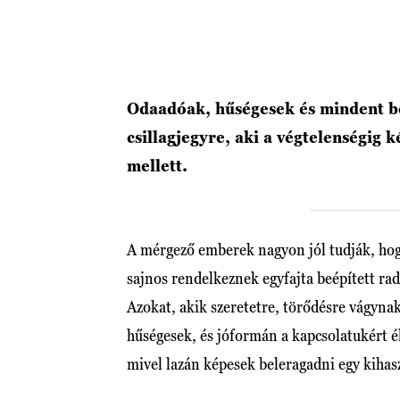
Odaadóak, hűségesek és mindent be
csillagjegyre, aki a végtelenségig 
mellett.
A mérgező emberek nagyon jól tudják, hog
sajnos rendelkeznek egyfajta beépített rad
Azokat, akik szeretetre, törődésre vágyna
hűségesek, és jóformán a kapcsolatukért él
mivel lazán képesek beleragadni egy kihas