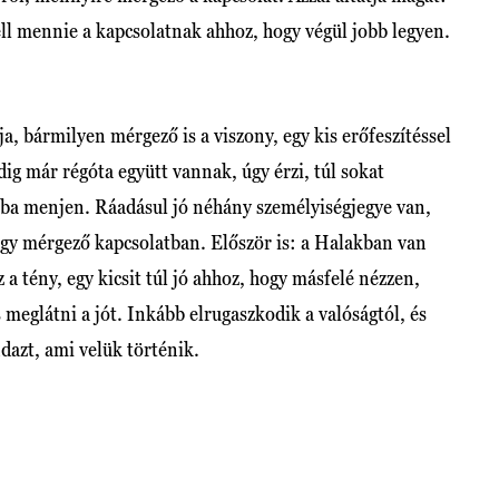
ell mennie a kapcsolatnak ahhoz, hogy végül jobb legyen.
a, bármilyen mérgező is a viszony, egy kis erőfeszítéssel
dig már régóta együtt vannak, úgy érzi, túl sokat
rba menjen. Ráadásul jó néhány személyiségjegye van,
egy mérgező kapcsolatban. Először is: a Halakban van
z a tény, egy kicsit túl jó ahhoz, hogy másfelé nézzen,
meglátni a jót. Inkább elrugaszkodik a valóságtól, és
dazt, ami velük történik.