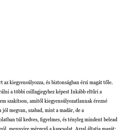
 az kiegyensúlyozza, és biztonságban érzi magát tőle.
lni a többi csillagjegyhez képest Inkább eltűri a
tsem szakítson, amitől kiegyensúlyozatlannak érezné
n jól megvan, szabad, mint a madár, de a
latban túl kedves, figyelmes, és tényleg mindent belead
ól, mennyire mérgező a kapcsolat. Azzal áltatja magát: