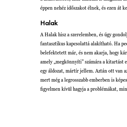
éppen nehéz időszakot élnek, és ezen át k
Halak
A Halak hisz a szerelemben, és úgy gondolj
fantasztikus kapcsolattá alakítható. Ha pe
belefektetett már, és nem akarja, hogy ká
amely „megkönnyíti” számára a kitartást 
egy áldozat, mártír jellem. Aztán ott van a
mert még a legrosszabb emberben is képes 
figyelmen kívül hagyja a problémákat, min