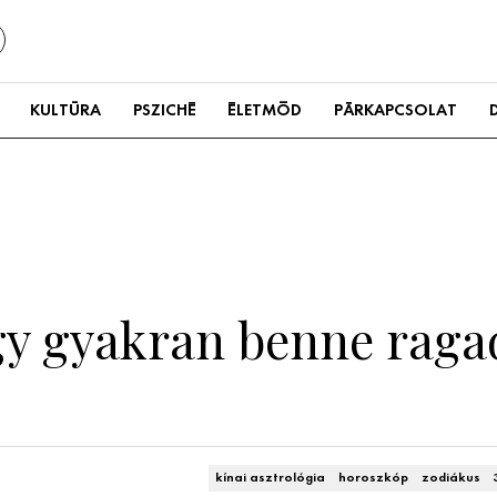
KULTÚRA
PSZICHÉ
ÉLETMÓD
PÁRKAPCSOLAT
egy gyakran benne raga
kínai asztrológia
horoszkóp
zodiákus