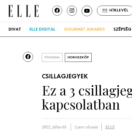
HÍRLEVÉL
DIVAT
ELLE DIGITAL
GOURMET AWARDS
SZÉPSÉG
FŐOLDAL
HOROSZKÓP
CSILLAGJEGYEK
Ez a 3 csillagj
kapcsolatban
2022. július 05.
3 perc olvasás
ELLE