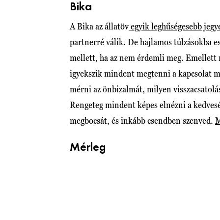
Bika
A Bika az állatöv
egyik leghűségesebb jegy
partnerré válik. De hajlamos túlzásokba es
mellett, ha az nem érdemli meg. Emellett n
igyekszik mindent megtenni a kapcsolat m
mérni az önbizalmát, milyen visszacsatolás
Rengeteg mindent képes elnézni a kedvesén
megbocsát, és inkább csendben szenved.
M
Mérleg