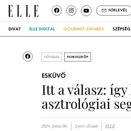
HÍRLEVÉL
DIVAT
ELLE DIGITAL
GOURMET AWARDS
SZÉPSÉG
FŐOLDAL
HOROSZKÓP
ESKÜVŐ
Itt a válasz: íg
asztrológiai se
2024. június 06.
3 perc olvasás
ELLE