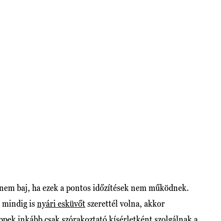
 nem baj, ha ezek a pontos időzítések nem működnek.
 mindig is
nyári esküvőt
szerettél volna, akkor
ippek inkább csak szórakoztató kísérletként szolgálnak a