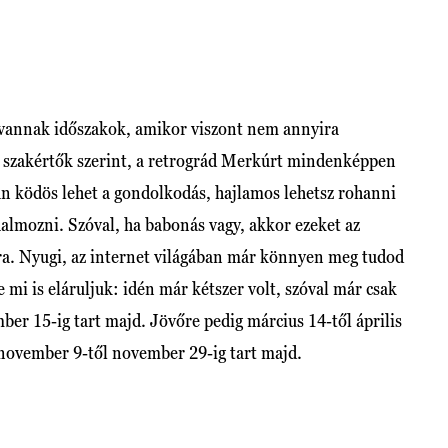
 vannak időszakok, amikor viszont nem annyira
A szakértők szerint, a retrográd Merkúrt mindenképpen
ban ködös lehet a gondolkodás, hajlamos lehetsz rohanni
halmozni. Szóval, ha babonás vagy, akkor ezeket az
ra. Nyugi, az internet világában már könnyen meg tudod
 mi is eláruljuk: idén már kétszer volt, szóval már csak
ber 15-ig tart majd. Jövőre pedig március 14-től április
ve november 9-től november 29-ig tart majd.