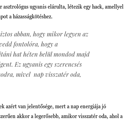
er asztrológus ugyanis elárulta, létezik egy hack, amellyel
apot a házasságkötéshez.
iztos abban, hogy mikor legyen az
vedd fontolóra, hogy a
itáni hat héten belül mondod majd
 igent. Ez ugyanis egy szerencsés
odra, mivel nap visszatér oda,
k azért van jelentősége, mert a nap energiája jó
erűen akkor a legerősebb, amikor visszatér oda, ahol a