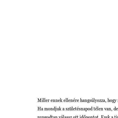
Miller ennek ellenére hangsúlyozza, hogy
Ha mondjuk a születésnapod télen van, de
nyugodtan válassz ott időpontot. Ezek a t