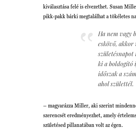
kiválasztása felé is elvezethet. Susan Mill
pikk-pakk bárki megtalálhat a tökéletes n
Ha nem vagy b
eskövő, akkor 
születésnapot 
ki a boldogító
időszak a szám
ahol születtél.
– magyarázza Miller, aki szerint mindenne
szerencsét eredményezhet, amely értelemsz
születésed pillanatában volt az égen.