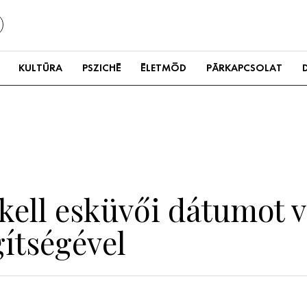
KULTÚRA
PSZICHÉ
ÉLETMÓD
PÁRKAPCSOLAT
y kell esküvői dátumot 
gítségével