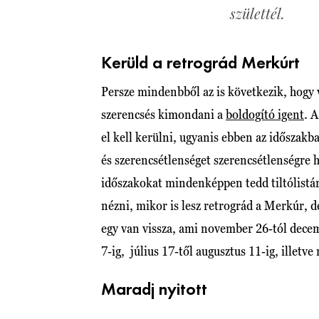
születtél.
Kerüld a retrográd Merkúrt
Persze mindenbből az is következik, hogy
szerencsés kimondani a
boldogító igent
. 
el kell kerülni, ugyanis ebben az időszak
és szerencsétlenséget szerencsétlenségre 
időszakokat mindenképpen tedd tiltólistá
nézni, mikor is lesz retrográd a Merkúr, de
egy van vissza, ami november 26-tól decem
7-ig, július 17-től augusztus 11-ig, illet
Maradj nyitott