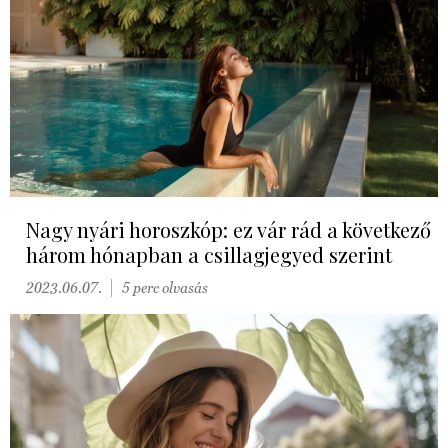
Nagy nyári horoszkóp: ez vár rád a következő
három hónapban a csillagjegyed szerint
2023.06.07.
5 perc olvasás