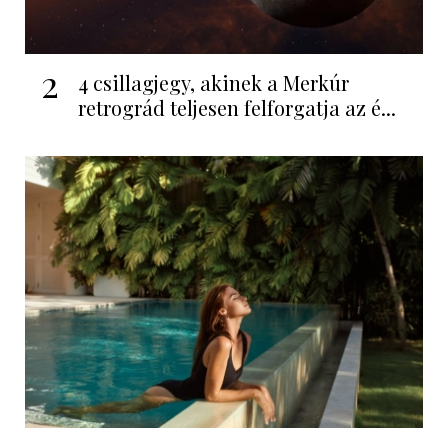
2
4 csillagjegy, akinek a Merkúr
retrográd teljesen felforgatja az é...