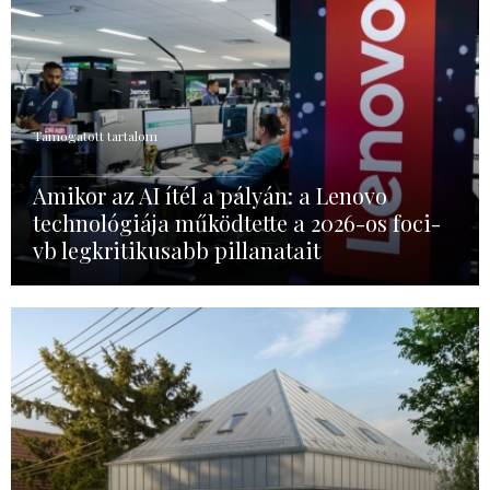
Támogatott tartalom
Amikor az AI ítél a pályán: a Lenovo
technológiája működtette a 2026-os foci-
vb legkritikusabb pillanatait