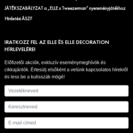
JÁTÉKSZABÁLYZAT a „ELLE x Tweezerman” nyereményjátékhoz
Hirdetési ÁSZF
IRATKOZZ FEL AZ ELLE ÉS ELLE DECORATION
HÍRLEVELÉRE!
Előfizetői akciók, exkluzív eseménymeghívók és
cikkajánlók. Értesülj elsőként a velünk kapcsolatos hírekről
és less be a kulisszák mögé!