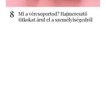
8
Mi a vércsoportod? Hajmeresztő
titkokat árul el a személyiségedről