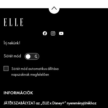
Írj nekünk!
Sötét mód
Sötét mód automatikus állítása
napszaknak megfelelően
INFORMÁCIÓK
JÁTÉKSZABÁLYZAT az „ELLE x Disney+” nyereményjátékhoz