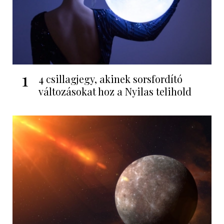
1
4 csillagjegy, akinek sorsfordító
változásokat hoz a Nyilas telihold