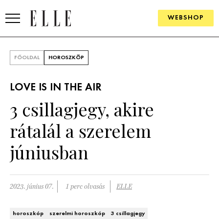
WEBSHOP
DIVAT
FŐOLDAL
HOROSZKÓP
ELLE DIGITAL
LOVE IS IN THE AIR
GOURMET AWARDS
3 csillagjegy, akire
SZÉPSÉG
rátalál a szerelem
KULTÚRA
júniusban
PSZICHÉ
2023. június 07.
1 perc olvasás
ELLE
ÉLETMÓD
PÁRKAPCSOLAT
horoszkóp
szerelmi horoszkóp
3 csillagjegy