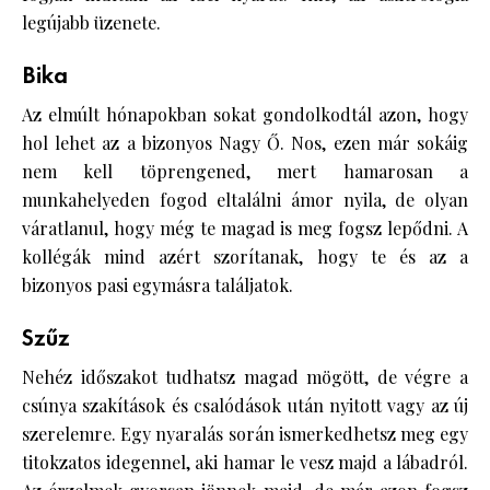
legújabb üzenete.
Bika
Az elmúlt hónapokban sokat gondolkodtál azon, hogy
hol lehet az a bizonyos Nagy Ő. Nos, ezen már sokáig
nem kell töprengened, mert hamarosan a
munkahelyeden fogod eltalálni ámor nyila, de olyan
váratlanul, hogy még te magad is meg fogsz lepődni. A
kollégák mind azért szorítanak, hogy te és az a
bizonyos pasi egymásra találjatok.
Szűz
Nehéz időszakot tudhatsz magad mögött, de végre a
csúnya szakítások és csalódások után nyitott vagy az új
szerelemre. Egy nyaralás során ismerkedhetsz meg egy
titokzatos idegennel, aki hamar le vesz majd a lábadról.