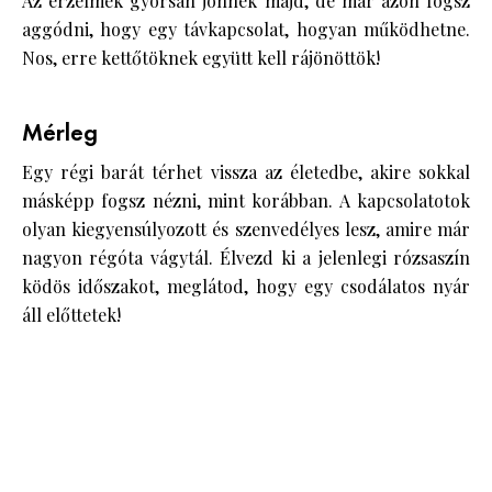
Az érzelmek gyorsan jönnek majd, de már azon fogsz
aggódni, hogy egy távkapcsolat, hogyan működhetne.
Nos, erre kettőtöknek együtt kell rájönöttök!
Mérleg
Egy régi barát térhet vissza az életedbe, akire sokkal
másképp fogsz nézni, mint korábban. A kapcsolatotok
olyan kiegyensúlyozott és szenvedélyes lesz, amire már
nagyon régóta vágytál. Élvezd ki a jelenlegi rózsaszín
ködös időszakot, meglátod, hogy egy csodálatos nyár
áll előttetek!