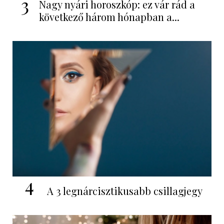
3
Nagy nyári horoszkóp: ez vár rád a
következő három hónapban a...
4
A 3 legnárcisztikusabb csillagjegy