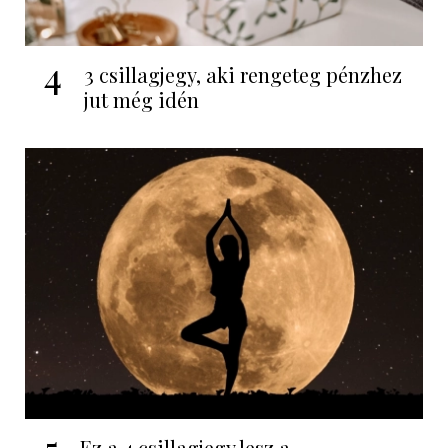
4
3 csillagjegy, aki rengeteg pénzhez
jut még idén
Ez a 4 csillagjegy lesz a