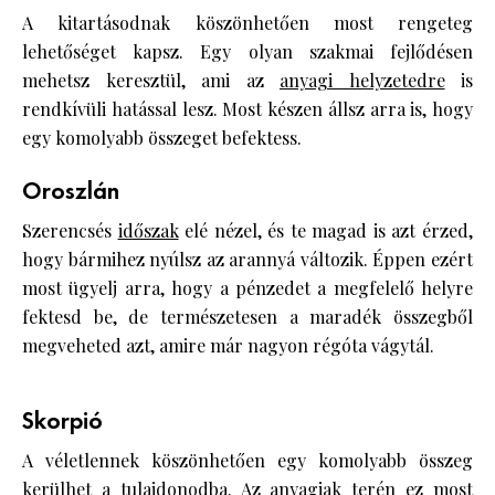
A kitartásodnak köszönhetően most rengeteg
lehetőséget kapsz. Egy olyan szakmai fejlődésen
mehetsz keresztül, ami az
anyagi helyzetedre
is
rendkívüli hatással lesz. Most készen állsz arra is, hogy
egy komolyabb összeget befektess.
Oroszlán
Szerencsés
időszak
elé nézel, és te magad is azt érzed,
hogy bármihez nyúlsz az arannyá változik. Éppen ezért
most ügyelj arra, hogy a pénzedet a megfelelő helyre
fektesd be, de természetesen a maradék összegből
megveheted azt, amire már nagyon régóta vágytál.
Skorpió
A véletlennek köszönhetően egy komolyabb összeg
kerülhet a tulajdonodba. Az anyagiak terén ez most