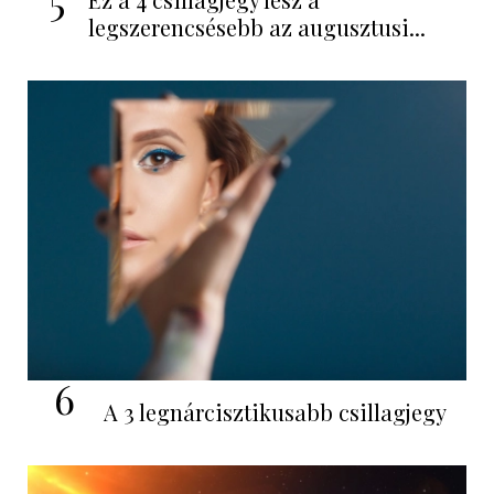
5
legszerencsésebb az augusztusi...
6
A 3 legnárcisztikusabb csillagjegy