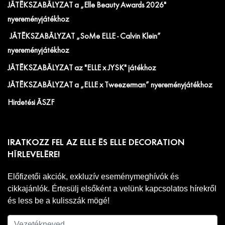
JÁTÉKSZABÁLYZAT a „Elle Beauty Awards 2026"
nyereményjátékhoz
JÁTÉKSZABÁLYZAT „SoMe ELLE - Calvin Klein”
nyereményjátékhoz
JÁTÉKSZABÁLYZAT az "ELLE x JYSK" játékhoz
JÁTÉKSZABÁLYZAT a „ELLE x Tweezerman” nyereményjátékhoz
Hirdetési ÁSZF
IRATKOZZ FEL AZ ELLE ÉS ELLE DECORATION
HÍRLEVELÉRE!
Előfizetői akciók, exkluzív eseménymeghívók és
cikkajánlók. Értesülj elsőként a velünk kapcsolatos hírekről
és less be a kulisszák mögé!