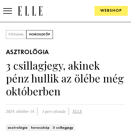
WEBSHOP
DIVAT
FŐOLDAL
HOROSZKÓP
ELLE DIGITAL
ASZTROLÓGIA
GOURMET AWARDS
3 csillagjegy, akinek
SZÉPSÉG
pénz hullik az ölébe még
KULTÚRA
októberben
PSZICHÉ
2024. október 14.
1 perc olvasás
ELLE
ÉLETMÓD
PÁRKAPCSOLAT
asztrológia
horoszkóp
3 csillagjegy