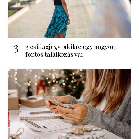
3
3 csillagjegy, akikre egy nagyon
fontos találkozás vár