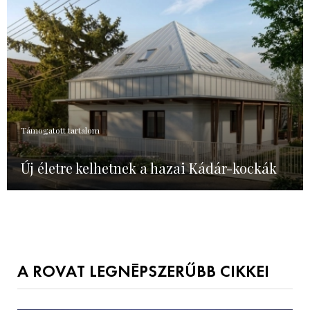
Támogatott tartalom
Új életre kelhetnek a hazai Kádár-kockák
A ROVAT LEGNÉPSZERŰBB CIKKEI