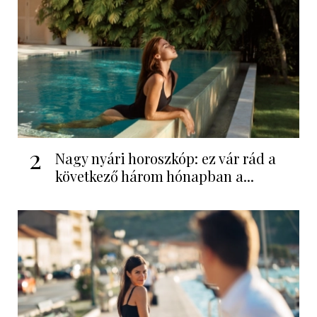
2
Nagy nyári horoszkóp: ez vár rád a
következő három hónapban a...