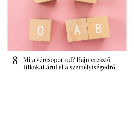
8
Mi a vércsoportod? Hajmeresztő
titkokat árul el a személyiségedről