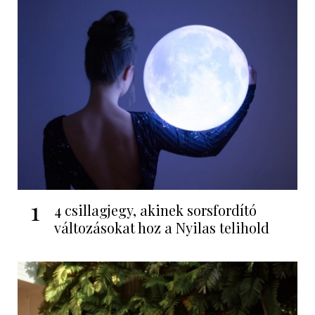
1
4 csillagjegy, akinek sorsfordító
változásokat hoz a Nyilas telihold