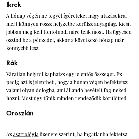
Ikrek
A hónap végén ne tegyél ígéreteket nagy utazásokra,
mert könnyen rossz helyzetbe kerülsz anyagilag. Kicsit
jobban meg kell fontolnod, mire telik most. Ha ügyesen
osztod be a pénzedet, akkor a következő hónap már
könnyebb lesz.
Rák
Váratlan helyről kaphatsz egy jelentős összeget. Ez
pedig azt is jelentheti, hogy a hónap végén befektetsz
valami olyan dologba, ami állandó bevételt fog neked
hozni. Most úgy tűnik minden rendeződik körülötted.
Oroszlán
Az
asztrológia
üzenete szerint, ha ingatlanba fektetsz