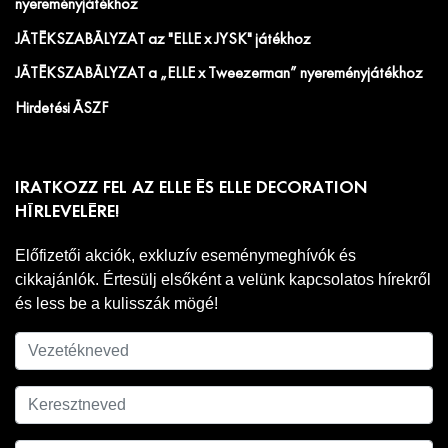
nyereményjátékhoz
JÁTÉKSZABÁLYZAT az "ELLE x JYSK" játékhoz
JÁTÉKSZABÁLYZAT a „ELLE x Tweezerman” nyereményjátékhoz
Hirdetési ÁSZF
IRATKOZZ FEL AZ ELLE ÉS ELLE DECORATION
HÍRLEVELÉRE!
Előfizetői akciók, exkluzív eseménymeghívók és
cikkajánlók. Értesülj elsőként a velünk kapcsolatos hírekről
és less be a kulisszák mögé!