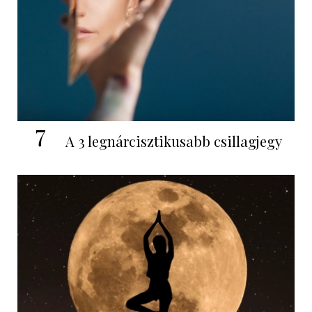
7
A 3 legnárcisztikusabb csillagjegy