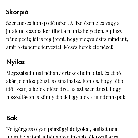
Skorpió
Szerencsés hónap elé nézel. A fizetésemelés vagy a
jutalom is szóba kerülhet a munkahelyeden. A plusz
pénz pedig jól is fog jönni, hogy megvalósíts mindent,
amit októberre terveztél. Mesés hetek elé nézel!
Nyilas
Megszabadulnál néhány értékes holmidtól, és ebből
akár jelentős pénzt is csinálhatsz. Fontos, hogy több
időt szánj a befektetéseidre, ha azt szeretnéd, hogy
hosszútávon is könnyebbek legyenek a mindennapok.
Bak
Ne ígérgess olyan pénzügyi dolgokat, amiket nem
tudsz betartani. A hónapban inkább fókuszálj arra,