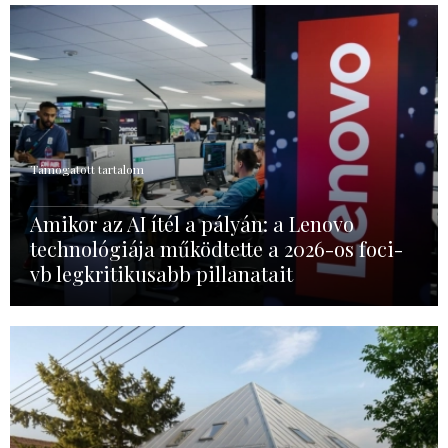
Támogatott tartalom
Amikor az AI ítél a pályán: a Lenovo
technológiája működtette a 2026-os foci-
vb legkritikusabb pillanatait