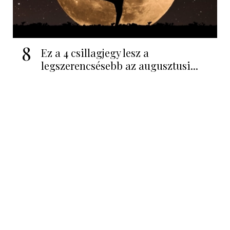
8
Ez a 4 csillagjegy lesz a
legszerencsésebb az augusztusi...