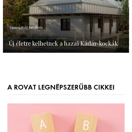
Támogatott tartalom
Új életre kelhetnek a hazai Kádár-kockák
A ROVAT LEGNÉPSZERŰBB CIKKEI