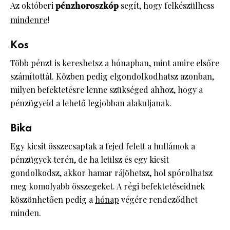
Az októberi
pénzhoroszkóp
segít, hogy felkészülhess
mindenre
!
Kos
Több pénzt is kereshetsz a hónapban, mint amire elsőre
számítottál. Közben pedig elgondolkodhatsz azonban,
milyen befektetésre lenne szükséged ahhoz, hogy a
pénzügyeid a lehető legjobban alakuljanak.
Bika
Egy kicsit összecsaptak a fejed felett a hullámok a
pénzügyek terén, de ha leülsz és egy kicsit
gondolkodsz, akkor hamar rájöhetsz, hol spórolhatsz
meg komolyabb összegeket. A régi befektetéseidnek
köszönhetően pedig a
hónap
végére rendeződhet
minden.