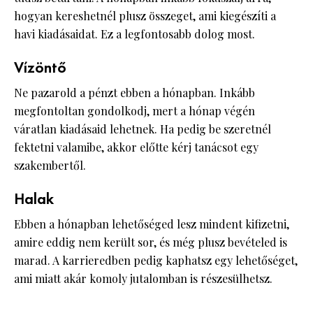
hogyan kereshetnél plusz összeget, ami kiegészíti a
havi kiadásaidat. Ez a legfontosabb dolog most.
Vízöntő
Ne pazarold a pénzt ebben a hónapban. Inkább
megfontoltan gondolkodj, mert a hónap végén
váratlan kiadásaid lehetnek. Ha pedig be szeretnél
fektetni valamibe, akkor előtte kérj tanácsot egy
szakembertől.
Halak
Ebben a hónapban lehetőséged lesz mindent kifizetni,
amire eddig nem került sor, és még plusz bevételed is
marad. A karrieredben pedig kaphatsz egy lehetőséget,
ami miatt akár komoly jutalomban is részesülhetsz.