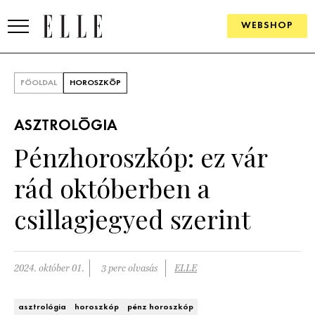
WEBSHOP
DIVAT
FŐOLDAL
HOROSZKÓP
ELLE DIGITAL
ASZTROLÓGIA
GOURMET AWARDS
Pénzhoroszkóp: ez vár
SZÉPSÉG
rád októberben a
KULTÚRA
csillagjegyed szerint
PSZICHÉ
2024. október 01.
3 perc olvasás
ELLE
ÉLETMÓD
PÁRKAPCSOLAT
asztrológia
horoszkóp
pénz horoszkóp