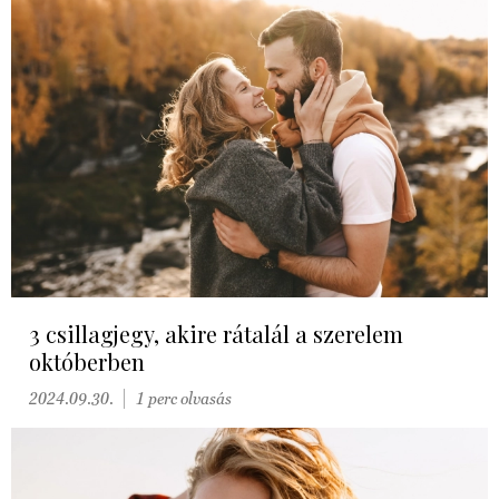
3 csillagjegy, akire rátalál a szerelem
októberben
2024.09.30.
1 perc olvasás