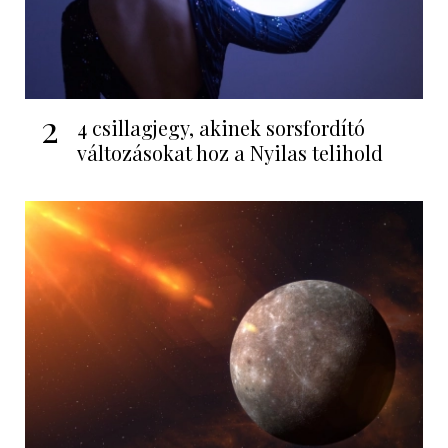
2
4 csillagjegy, akinek sorsfordító
változásokat hoz a Nyilas telihold