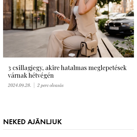
3 csillagjegy, akire hatalmas meglepetések
várnak hétvégén
2024.09.28.
2 perc olvasás
NEKED AJÁNLJUK