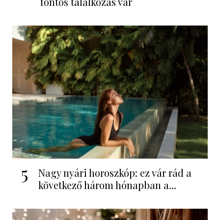
fontos találkozás vár
5
Nagy nyári horoszkóp: ez vár rád a
következő három hónapban a...