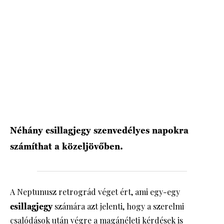
HÍRLEVÉL
Néhány csillagjegy szenvedélyes napokra
számíthat a közeljövőben.
A Neptunusz retrográd véget ért, ami egy-egy
csillagjegy
számára azt jelenti, hogy a szerelmi
csalódások után végre a magánéleti kérdések is