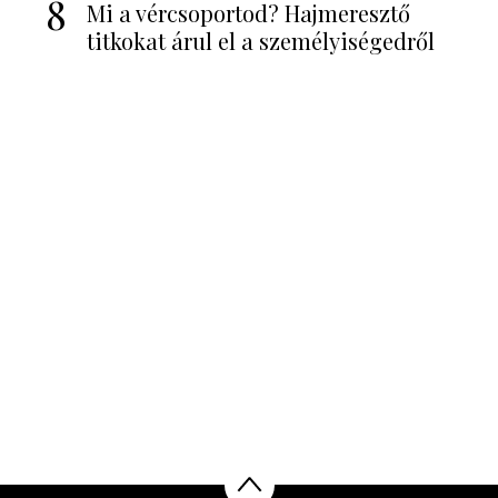
8
Mi a vércsoportod? Hajmeresztő
titkokat árul el a személyiségedről