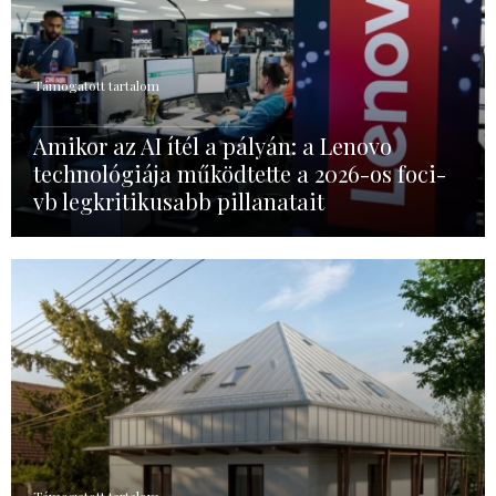
Támogatott tartalom
Amikor az AI ítél a pályán: a Lenovo
technológiája működtette a 2026-os foci-
vb legkritikusabb pillanatait
Támogatott tartalom