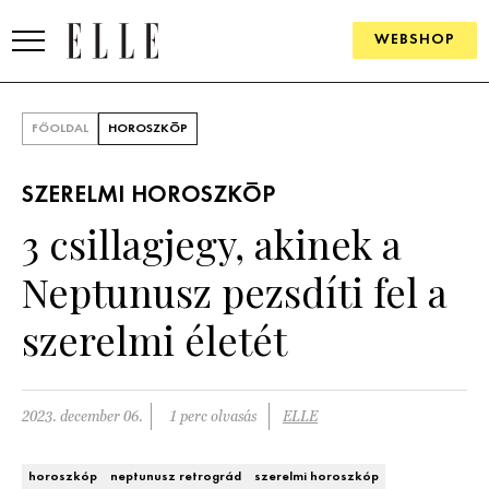
WEBSHOP
DIVAT
FŐOLDAL
HOROSZKÓP
ELLE DIGITAL
SZERELMI HOROSZKÓP
GOURMET AWARDS
3 csillagjegy, akinek a
SZÉPSÉG
Neptunusz pezsdíti fel a
KULTÚRA
szerelmi életét
PSZICHÉ
2023. december 06.
1 perc olvasás
ELLE
ÉLETMÓD
PÁRKAPCSOLAT
horoszkóp
neptunusz retrográd
szerelmi horoszkóp