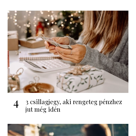
4
3 csillagjegy, aki rengeteg pénzhez
jut még idén