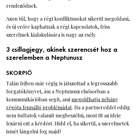
rendeződnek.
Azon túl, hogy a régi konfliktusokat sikerül megoldani,
és új erőre kaphatnak a régi kapcsolatok, friss
szerelmek kialakulására is nagy az esély.
3 csillagjegy, akinek szerencsét hoz a
szerelemben a Neptunusz
SKORPIÓ
Talán fejben már végig is játszottad a legrosszabb
forgatókönyvet, ám a Neptunusz elsősorban a
kommunikációban segít, ami
megoldhatja néhány
régóta fennálló problémádat
. Ha a partnereddel eddig
nem tudtatok valamit megbeszélni, most itt az ideje
lezárni ezt a kérdést. Hidd el, ha sikerül, a szerelmetek
ismét lángolni fog majd!