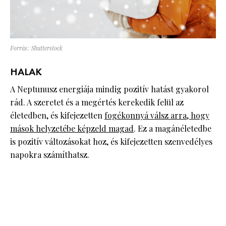
Forrás: Shutterstock
HALAK
A Neptunusz energiája mindig pozitív hatást gyakorol
rád. A szeretet és a megértés kerekedik felül az
életedben, és kifejezetten
fogékonnyá válsz arra, hogy
mások helyzetébe képzeld magad
. Ez a magánéletedbe
is pozitív változásokat hoz, és kifejezetten szenvedélyes
napokra számíthatsz.