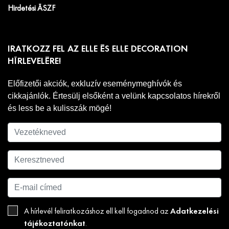
Hirdetési ÁSZF
IRATKOZZ FEL AZ ELLE ÉS ELLE DECORATION
HÍRLEVELÉRE!
Előfizetői akciók, exkluzív eseménymeghívók és
cikkajánlók. Értesülj elsőként a velünk kapcsolatos hírekről
és less be a kulisszák mögé!
Adatkezelési
A hírlevél feliratkozáshoz ell kell fogadnod az
tájékoztatónkat
.