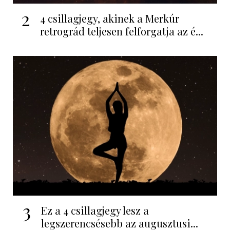
2
4 csillagjegy, akinek a Merkúr
retrográd teljesen felforgatja az é...
3
Ez a 4 csillagjegy lesz a
legszerencsésebb az augusztusi...