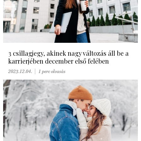
3 csillagjegy, akinek nagy változás áll be a
karrierjében december első felében
2023.12.04.
1 perc olvasás