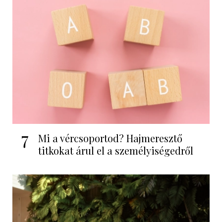
7
Mi a vércsoportod? Hajmeresztő
titkokat árul el a személyiségedről