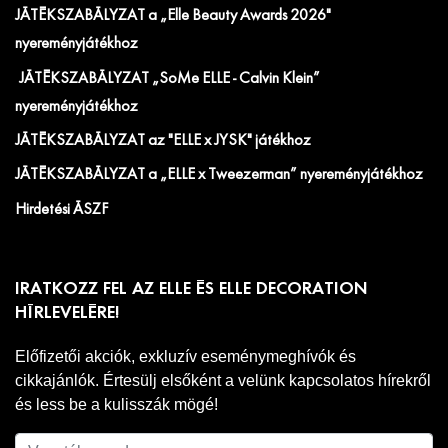
JÁTÉKSZABÁLYZAT a „Elle Beauty Awards 2026"
nyereményjátékhoz
JÁTÉKSZABÁLYZAT „SoMe ELLE - Calvin Klein”
nyereményjátékhoz
JÁTÉKSZABÁLYZAT az "ELLE x JYSK" játékhoz
JÁTÉKSZABÁLYZAT a „ELLE x Tweezerman” nyereményjátékhoz
Hirdetési ÁSZF
IRATKOZZ FEL AZ ELLE ÉS ELLE DECORATION
HÍRLEVELÉRE!
Előfizetői akciók, exkluzív eseménymeghívók és
cikkajánlók. Értesülj elsőként a velünk kapcsolatos hírekről
és less be a kulisszák mögé!