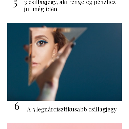
5
3 csillagjegy, aki rengeteg pénzhez
jut még idén
6
A 3 legnárcisztikusabb csillagjegy