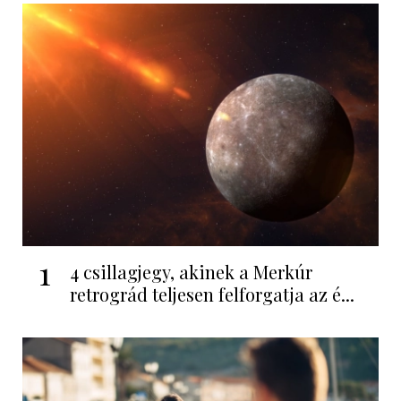
1
4 csillagjegy, akinek a Merkúr
retrográd teljesen felforgatja az é...