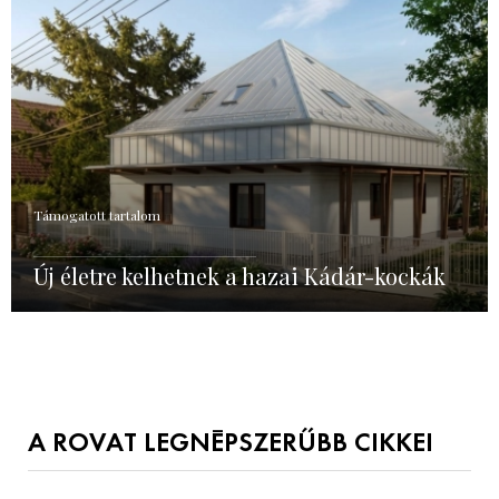
Támogatott tartalom
Új életre kelhetnek a hazai Kádár-kockák
A ROVAT LEGNÉPSZERŰBB CIKKEI