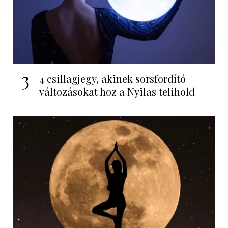
3
4 csillagjegy, akinek sorsfordító
változásokat hoz a Nyilas telihold