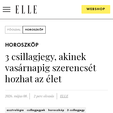
WEBSHOP
DIVAT
FŐOLDAL
HOROSZKÓP
ELLE DIGITAL
HOROSZKÓP
GOURMET AWARDS
3 csillagjegy, akinek
SZÉPSÉG
vasárnapig szerencsét
KULTÚRA
hozhat az élet
PSZICHÉ
2026. május 08.
2 perc olvasás
ELLE
ÉLETMÓD
PÁRKAPCSOLAT
asztrológia
csillagjegyek
horoszkóp
3 csillagjegy