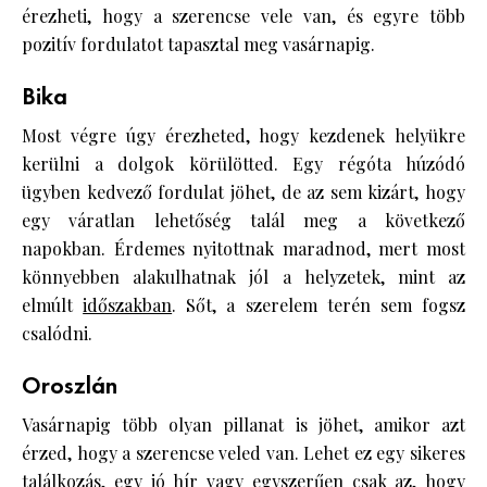
érezheti, hogy a szerencse vele van, és egyre több
pozitív fordulatot tapasztal meg vasárnapig.
Bika
Most végre úgy érezheted, hogy kezdenek helyükre
kerülni a dolgok körülötted. Egy régóta húzódó
ügyben kedvező fordulat jöhet, de az sem kizárt, hogy
egy váratlan lehetőség talál meg a következő
napokban. Érdemes nyitottnak maradnod, mert most
könnyebben alakulhatnak jól a helyzetek, mint az
elmúlt
időszakban
. Sőt, a szerelem terén sem fogsz
csalódni.
Oroszlán
Vasárnapig több olyan pillanat is jöhet, amikor azt
érzed, hogy a szerencse veled van. Lehet ez egy sikeres
találkozás, egy jó hír vagy egyszerűen csak az, hogy