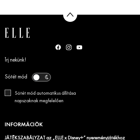
Írj nekünk!
Sötét mód
Sötét mód automatikus állítása
napszaknak megfelelően
INFORMÁCIÓK
JÁTÉKSZABÁLYZAT az „ELLE x Disney+” nyereményjátékhoz