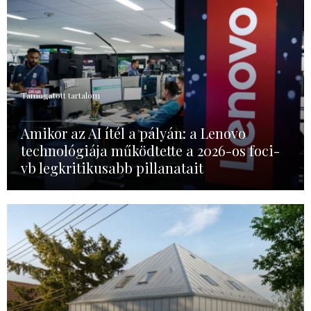
Támogatott tartalom
Amikor az AI ítél a pályán: a Lenovo
technológiája működtette a 2026-os foci-
vb legkritikusabb pillanatait