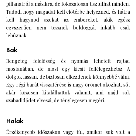
pillanatról a másikra, de fokozatosan tisztulhat minden.
Tudod, hogy magadat kell előtérbe helyezned, és hátra
kell hagynod azokat az embereket, akik egész
egyszerűen nem tesznek boldoggá, inkább csak
lehúznak.
Bak
Rengeteg felelősség és nyomás lehetett rajtad
mostanában, de most egy kicsit
fellélegezhetsz
. A
dolgok lassan, de biztosan elkezdenek könnyebbé válni.
Egy régi barát visszatérése is nagy örömet okozhat, sőt
akár közösen kitalálhattok valamit, ami majd sok
szabadidődet elveszi, de ténylegesen megéri.
Halak
Érzékenyebb időszakon vagy túl, amikor sok volt a