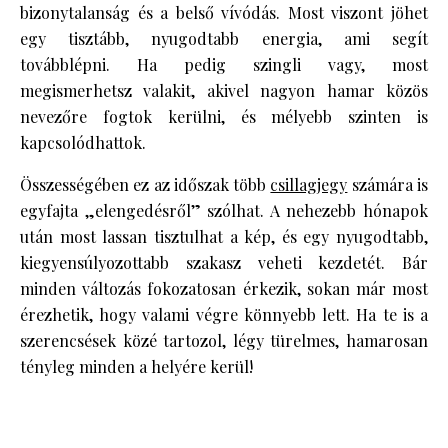
bizonytalanság és a belső vívódás. Most viszont jöhet
egy tisztább, nyugodtabb energia, ami segít
továbblépni. Ha pedig szingli vagy, most
megismerhetsz valakit, akivel nagyon hamar közös
nevezőre fogtok kerülni, és mélyebb szinten is
kapcsolódhattok.
Összességében ez az időszak több
csillagjegy
számára is
egyfajta „elengedésről” szólhat. A nehezebb hónapok
után most lassan tisztulhat a kép, és egy nyugodtabb,
kiegyensúlyozottabb szakasz veheti kezdetét. Bár
minden változás fokozatosan érkezik, sokan már most
érezhetik, hogy valami végre könnyebb lett. Ha te is a
szerencsések közé tartozol, légy türelmes, hamarosan
tényleg minden a helyére kerül!