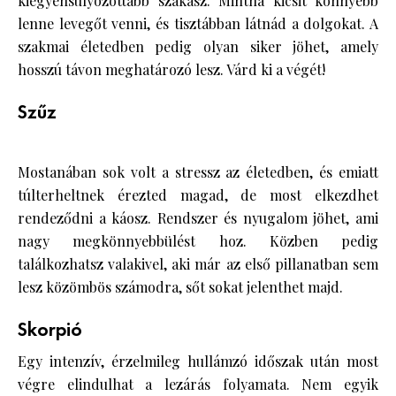
kiegyensúlyozottabb szakasz. Mintha kicsit könnyebb
lenne levegőt venni, és tisztábban látnád a dolgokat. A
szakmai életedben pedig olyan siker jöhet, amely
hosszú távon meghatározó lesz. Várd ki a végét!
Szűz
Mostanában sok volt a stressz az életedben, és emiatt
túlterheltnek érezted magad, de most elkezdhet
rendeződni a káosz. Rendszer és nyugalom jöhet, ami
nagy megkönnyebbülést hoz. Közben pedig
találkozhatsz valakivel, aki már az első pillanatban sem
lesz közömbös számodra, sőt sokat jelenthet majd.
Skorpió
Egy intenzív, érzelmileg hullámzó időszak után most
végre elindulhat a lezárás folyamata. Nem egyik