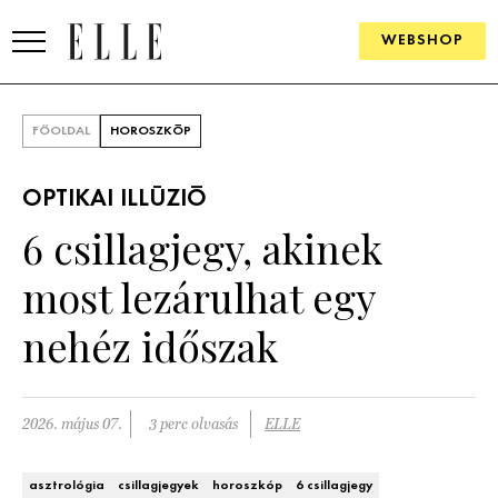
WEBSHOP
DIVAT
FŐOLDAL
HOROSZKÓP
ELLE DIGITAL
OPTIKAI ILLÚZIÓ
GOURMET AWARDS
6 csillagjegy, akinek
SZÉPSÉG
most lezárulhat egy
KULTÚRA
nehéz időszak
PSZICHÉ
2026. május 07.
3 perc olvasás
ELLE
ÉLETMÓD
PÁRKAPCSOLAT
asztrológia
csillagjegyek
horoszkóp
6 csillagjegy