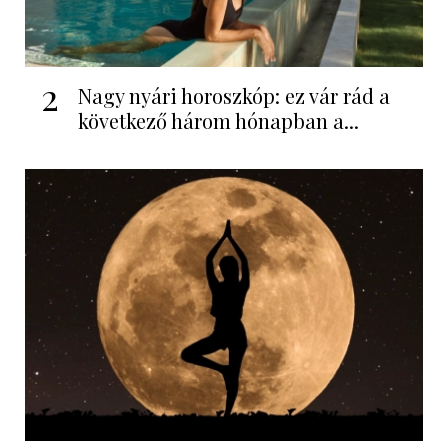
2
Nagy nyári horoszkóp: ez vár rád a
következő három hónapban a...