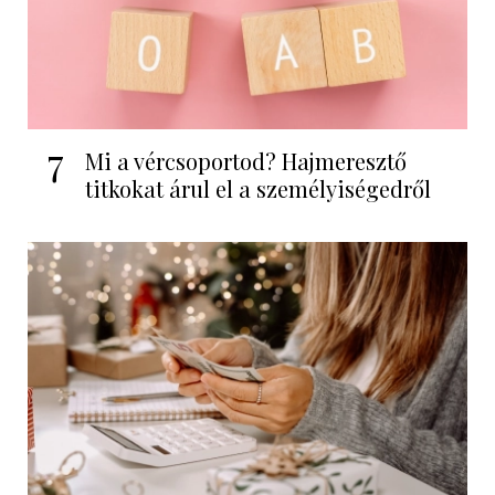
7
Mi a vércsoportod? Hajmeresztő
titkokat árul el a személyiségedről