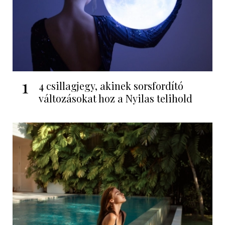
1
4 csillagjegy, akinek sorsfordító
változásokat hoz a Nyilas telihold