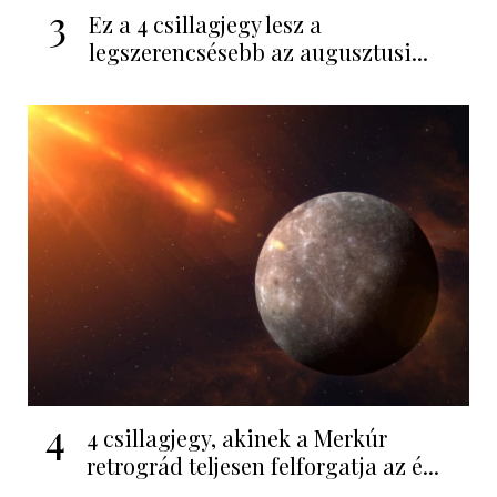
3
Ez a 4 csillagjegy lesz a
legszerencsésebb az augusztusi...
4
4 csillagjegy, akinek a Merkúr
retrográd teljesen felforgatja az é...