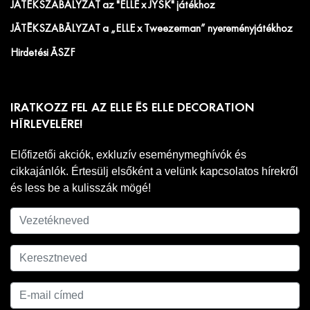
JÁTÉKSZABÁLYZAT az "ELLE x JYSK" játékhoz
JÁTÉKSZABÁLYZAT a „ELLE x Tweezerman” nyereményjátékhoz
Hirdetési ÁSZF
IRATKOZZ FEL AZ ELLE ÉS ELLE DECORATION
HÍRLEVELÉRE!
Előfizetői akciók, exkluzív eseménymeghívók és
cikkajánlók. Értesülj elsőként a velünk kapcsolatos hírekről
és less be a kulisszák mögé!