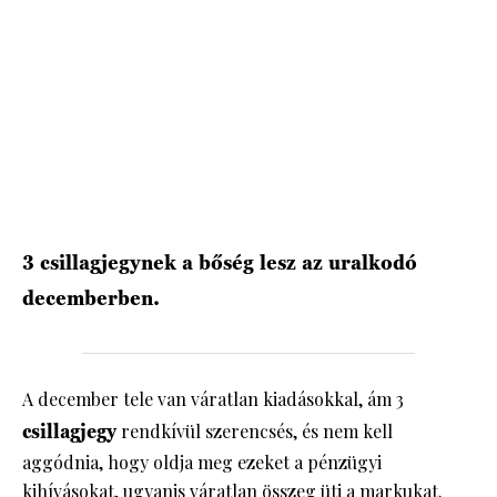
HÍRLEVÉL
3 csillagjegynek a bőség lesz az uralkodó
decemberben.
A december tele van váratlan kiadásokkal, ám 3
csillagjegy
rendkívül szerencsés, és nem kell
aggódnia, hogy oldja meg ezeket a pénzügyi
kihívásokat, ugyanis váratlan összeg üti a markukat.