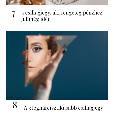
7
3 csillagjegy, aki rengeteg pénzhez
jut még idén
8
A 3 legnárcisztikusabb csillagjegy