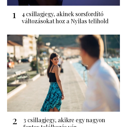
1
4 csillagjegy, akinek sorsfordító
változásokat hoz a Nyilas telihold
2
3 csillagjegy, akikre egy nagyon
fontos találkozás vár