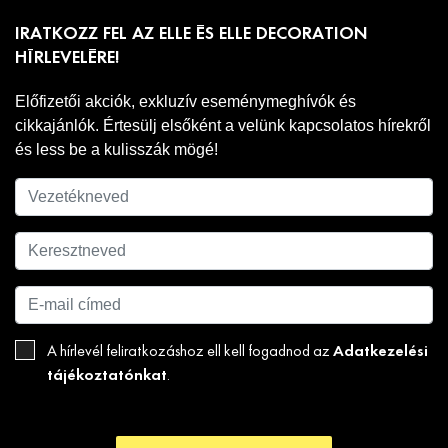
IRATKOZZ FEL AZ ELLE ÉS ELLE DECORATION
HÍRLEVELÉRE!
Előfizetői akciók, exkluzív eseménymeghívók és
cikkajánlók. Értesülj elsőként a velünk kapcsolatos hírekről
és less be a kulisszák mögé!
Adatkezelési
A hírlevél feliratkozáshoz ell kell fogadnod az
tájékoztatónkat
.