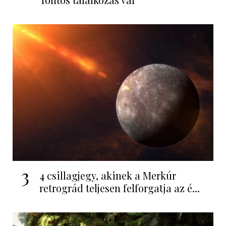
3
4 csillagjegy, akinek a Merkúr
retrográd teljesen felforgatja az é...