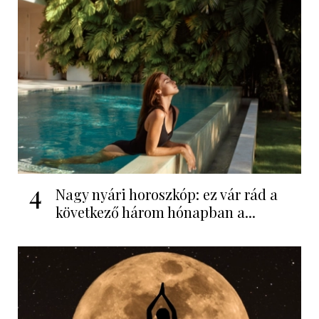
4
Nagy nyári horoszkóp: ez vár rád a
következő három hónapban a...