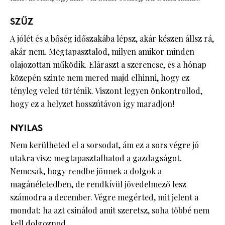
SZŰZ
A jólét és a bőség időszakába lépsz, akár készen állsz rá,
akár nem. Megtapasztalod, milyen amikor minden
olajozottan működik. Eláraszt a szerencse, és a hónap
közepén szinte nem mered majd elhinni, hogy ez
tényleg veled történik. Viszont legyen önkontrollod,
hogy ez a helyzet hosszútávon így maradjon!
NYILAS
Nem kerülheted el a sorsodat, ám ez a sors végre jó
utakra visz: megtapasztalhatod a gazdagságot.
Nemcsak, hogy rendbe jönnek a dolgok a
magánéletedben, de rendkívül jövedelmező lesz
számodra a december. Végre megérted, mit jelent a
mondat: ha azt csinálod amit szeretsz, soha többé nem
kell dolgoznod.