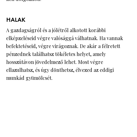
HALAK
A gazdagságról és a jólétről alkotott korábbi
elképzeléseid végre valósággá válhatnak. Ha vannak
befektetéseid, végre virágoznak. De akár a félretett
pénzednek találhatsz tökéletes helyet, amely
hosszútávon jövedelmező lehet. Most végre
ellazulhatsz, és úgy dönthetsz, élvezed az eddigi
munkád gyümölcsét.