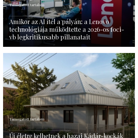
Támogatott tartalom
Amikor az AI ítél a pályán: a Lenovo
technológiája működtette a 2026-os foci-
vb legkritikusabb pillanatait
Támogatott tartalom
Új életre kelhetnek a hazai Kádár-kockák