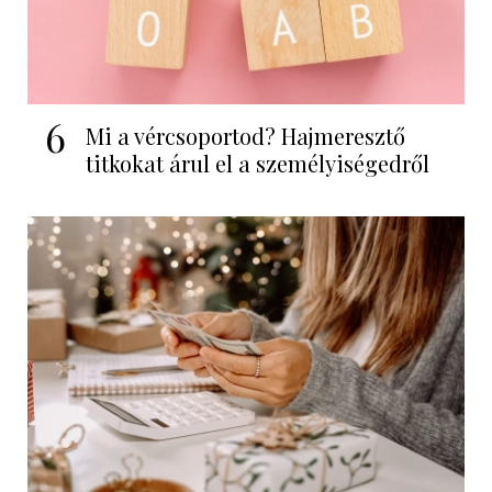
6
Mi a vércsoportod? Hajmeresztő
titkokat árul el a személyiségedről