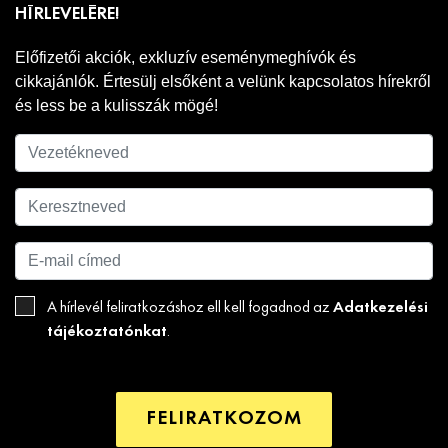
HÍRLEVELÉRE!
Előfizetői akciók, exkluzív eseménymeghívók és
cikkajánlók. Értesülj elsőként a velünk kapcsolatos hírekről
és less be a kulisszák mögé!
Adatkezelési
A hírlevél feliratkozáshoz ell kell fogadnod az
tájékoztatónkat
.
FELIRATKOZOM