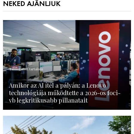
NEKED AJÁNLJUK
Támogatott tartalom
Amikor az AI ítél a pályán: a Lenovo
technológiája működtette a 2026-os foci-
vb legkritikusabb pillanatait