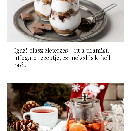
Igazi olasz életérzés – itt a tiramisu
affogato receptje, ezt neked is ki kell
pró...