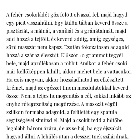
A fehér
csokoládét
gőz fölött olvaszd fel, majd hagyd
egy picit visszahűlni. Egy külön tálban keverd össze a
pisztáciát, a málnát, a vaníliát és a gránátalmát, majd
add hozzá a tejfölt, és keverd addig, amíg egységes,
sűrű masszát nem kapsz. Ezután fokozatosan adagold
hozzá a száraz élesztőt. Először 10 grammot tegyél
bele, majd aprólékosan a többit. Amikor a fehér csoki
már kellőképpen kihűlt, akkor mehet bele a vattacukor.
Ha ez is megvan, akkor hozzáadhatod az elkészített
krémet, majd az egészet finom mozdulatokkal keverd
össze. Nem a teljes homogenitás a cél, sokkal inkább az
enyhe rétegezettség megőrzése. A masszát végül
szilikon formába adagold, a felületét egy spatula
segítségével simítsd el. Majd a csokit tedd a hűtőbe
legalább három órára, de az se baj, ha egy éjszakát
hagyod állni. A lehűlés után a desszertnek szilárdnak,