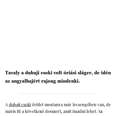
HÍRLEVÉL
Tavaly a dubaji csoki volt óriási sláger, de idén
az angyalhajért rajong mindenki.
A
dubaji csoki
őrület mostanra már lecsengőben van, de
máris itt a következő desszert, amit imádni lehet. Az