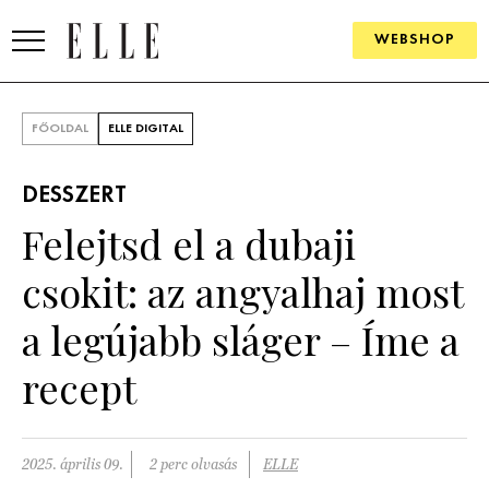
WEBSHOP
DIVAT
FŐOLDAL
ELLE DIGITAL
ELLE DIGITAL
DESSZERT
GOURMET AWARDS
Felejtsd el a dubaji
SZÉPSÉG
csokit: az angyalhaj most
KULTÚRA
a legújabb sláger – Íme a
PSZICHÉ
recept
ÉLETMÓD
2025. április 09.
2 perc olvasás
ELLE
PÁRKAPCSOLAT