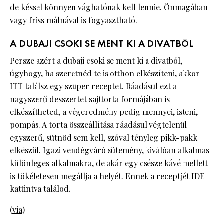
de késsel könnyen vághatónak kell lennie. Önmagában
vagy friss málnával is fogyasztható.
A DUBAJI CSOKI SE MENT KI A DIVATBÓL
Persze azért a dubaji csoki se ment ki a divatból,
úgyhogy, ha szeretnéd te is otthon elkészíteni, akkor
ITT
találsz egy szuper receptet. Ráadásul ezt a
nagyszerű desszertet sajttorta formájában is
elkészítheted, a végeredmény pedig mennyei, isteni,
pompás. A torta összeállítása ráadásul végtelenül
egyszerű, sütnöd sem kell, szóval tényleg pikk-pakk
elkészül. Igazi vendégváró sütemény, kiválóan alkalmas
különleges alkalmakra, de akár egy csésze kávé mellett
is tökéletesen megállja a helyét. Ennek a receptjét
IDE
kattintva találod.
(
via
)