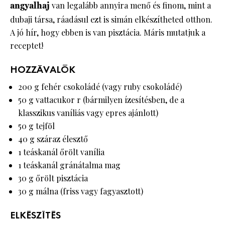
angyalhaj
van legalább annyira menő és finom, mint a
dubaji társa, ráadásul ezt is simán elkészítheted otthon.
A jó hír, hogy ebben is van pisztácia. Máris mutatjuk a
receptet!
HOZZÁVALÓK
200 g fehér csokoládé (vagy ruby csokoládé)
50 g vattacukor r (bármilyen ízesítésben, de a
klasszikus vaníliás vagy epres ajánlott)
50 g tejföl
40 g száraz élesztő
1 teáskanál őrölt vanília
1 teáskanál gránátalma mag
30 g őrölt pisztácia
30 g málna (friss vagy fagyasztott)
ELKÉSZÍTÉS