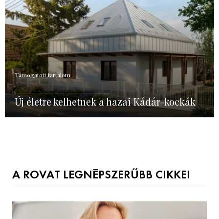
Támogatott tartalom
Új életre kelhetnek a hazai Kádár-kockák
A ROVAT LEGNÉPSZERŰBB CIKKEI