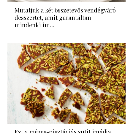
Mutatjuk a két összetevős vendégváró
desszertet, amit garantáltan
mindenki im...
Ezt a mézes-pisztáciás sütit imádja