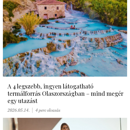
A 4 legszebb, ingyen látogatható
termálforrás Olaszországban – mind megér
egy utazást
2026.05.14.
4 perc olvasás