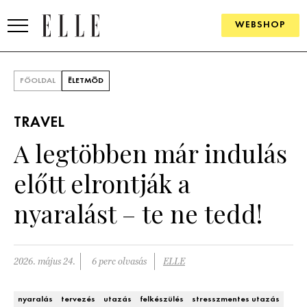
WEBSHOP
DIVAT
FŐOLDAL
ÉLETMÓD
ELLE DIGITAL
TRAVEL
GOURMET AWARDS
A legtöbben már indulás
SZÉPSÉG
előtt elrontják a
KULTÚRA
nyaralást – te ne tedd!
PSZICHÉ
2026. május 24.
6 perc olvasás
ELLE
ÉLETMÓD
PÁRKAPCSOLAT
nyaralás
tervezés
utazás
felkészülés
stresszmentes utazás