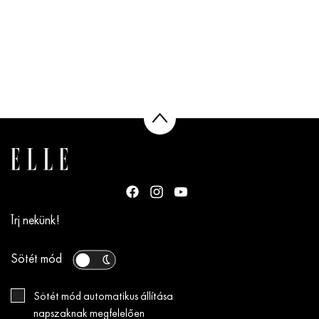
Írj nekünk!
Sötét mód
Sötét mód automatikus állítása
napszaknak megfelelően