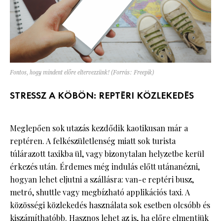
Fontos, hogy mindent előre eltervezzünk! (Forrás: Freepik)
STRESSZ A KÖBÖN: REPTÉRI KÖZLEKEDÉS
Meglepően sok utazás kezdődik kaotikusan már a
reptéren. A felkészületlenség miatt sok turista
túlárazott taxikba ül, vagy bizonytalan helyzetbe kerül
érkezés után. Érdemes még indulás előtt utánanézni,
hogyan lehet eljutni a szállásra: van-e reptéri busz,
metró, shuttle vagy megbízható applikációs taxi. A
közösségi közlekedés használata sok esetben olcsóbb és
kiszámíthatóbb. Hasznos lehet az is, ha előre elmentjük