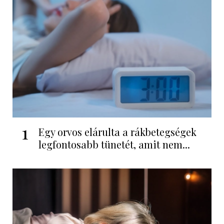
1
Egy orvos elárulta a rákbetegségek
legfontosabb tünetét, amit nem...