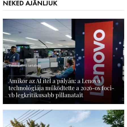
NEKED AJÁNLJUK
Támogatott tartalom
Amikor az AI ítél a pályán: a Lenovo
technológiája működtette a 2026-os foci-
vb legkritikusabb pillanatait