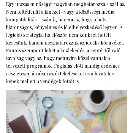
Egy utazás minőségét nagyban meghatározza a szállás.
Nem feltétlenül a kinézet– vagy a közösségi média
kompatibilitás – számít, hanem az, hogy a hely
biztonságos, kényelmes és jó elhelyezkedésű legyen. A
legjobb stratégia, ha először nem konkrét hotelt
keresünk, hanem meghatározzuk az ideális környéket.
Fontos szempont lehet a közlekedés, a reptértől való
távolság vagy az, hogy mennyire közel vannak a
tervezett programok. Foglalás előtt mindig érdemes
részletesen átnézni az értékeléseket és a hivatalos
képek mellett a vendégek fotóit is.