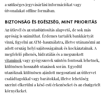
a szükséges jegyvásárlási információkat vagy
útvonalakat offline formában.
BIZTONSÁG ÉS EGÉSZSÉG, MINT PRIORITÁS
Az útlevél és az utasbiztosítás alapvető, de sok más
apróság is számíthat. Érdemes tartalék bankkártyát
vinni, figyelni az ATM-használatra, illetve utánanézni az
adott ország helyi sajátosságainak és kockázatainak. A
megfelelő pihenés, hidratálás és a megszokott
vitaminok
vagy gyógyszerek szintén fontosak lehetnek,
különösen hosszabb utazások során. Egyedül
utazóknak különösen ajánlott megosztani az útitervet
családtagokkal vagy barátokkal, illetve lehetőség
szerint elkerülni a késő esti érkezéseket és az elszigetelt
környékeket.