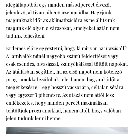
idegállapotból egy minden másodpercet élvező,
jelenlevő, aktívan pihenő üzemmódba. Hagyjunk
magunknak időt az aklimatizációra és ne állítsunk
magunk elé olyan elvárásokat, amelyeket aztán nem
tudunk teljesíteni.
Érdemes előre egyeztetni, hogy ki mit vár az utazástól?
A látnivalók minél nagyobb számú felderítését vagy
csak csendes, olvasással, szunyókálással töltött napokat.
Az átállásban segíthet, ha az első napot nem kötelező
programokkal zsúfoljuk tele, hanem hagyunk időt a
megérkezésre – egy hosszú vacsorára, céltalan sétára
vagy egyszerű pihenésre. Az utazás nem attól lesz
emlékezetes, hogy minden percét maximálisan
telitöltjük programokkal, hanem attól, hogy valóban
jelen tudunk lenni benne.