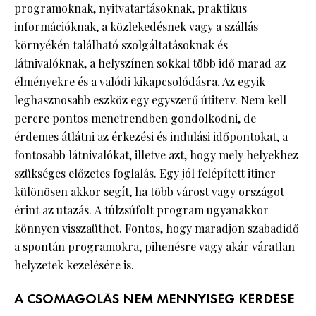
programoknak, nyitvatartásoknak, praktikus
információknak, a közlekedésnek vagy a szállás
környékén található szolgáltatásoknak és
látnivalóknak, a helyszínen sokkal több idő marad az
élményekre és a valódi kikapcsolódásra. Az egyik
leghasznosabb eszköz egy egyszerű útiterv. Nem kell
percre pontos menetrendben gondolkodni, de
érdemes átlátni az érkezési és indulási időpontokat, a
fontosabb látnivalókat, illetve azt, hogy mely helyekhez
szükséges előzetes foglalás. Egy jól felépített itiner
különösen akkor segít, ha több várost vagy országot
érint az utazás. A túlzsúfolt program ugyanakkor
könnyen visszaüthet. Fontos, hogy maradjon szabadidő
a spontán programokra, pihenésre vagy akár váratlan
helyzetek kezelésére is.
A CSOMAGOLÁS NEM MENNYISÉG KÉRDÉSE