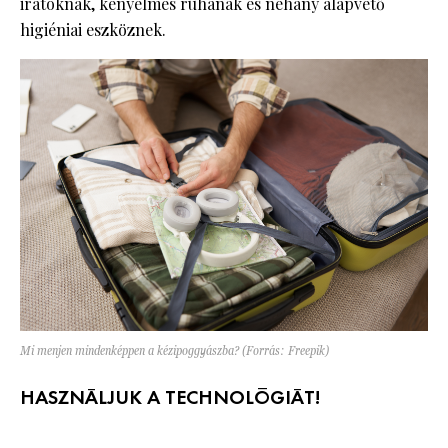
iratoknak, kényelmes ruhának és néhány alapvető
higiéniai eszköznek.
Mi menjen mindenképpen a kézipoggyászba? (Forrás: Freepik)
HASZNÁLJUK A TECHNOLÓGIÁT!