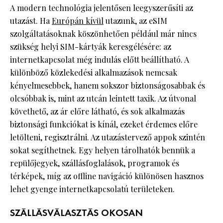
A modern technológia jelentősen leegyszerűsíti az
utazást. Ha
Európán kívül
utazunk, az eSIM
szolgáltatásoknak köszönhetően például már nincs
szükség helyi SIM-kártyák keresgélésére: az
internetkapcsolat még indulás előtt beállítható. A
különböző közlekedési alkalmazások nemcsak
kényelmesebbek, hanem sokszor biztonságosabbak és
olcsóbbak is, mint az utcán leintett taxik. Az útvonal
követhető, az ár előre látható, és sok alkalmazás
biztonsági funkciókat is kínál, ezeket érdemes előre
letölteni, regisztrálni. Az utazástervező appok szintén
sokat segíthetnek. Egy helyen tárolhatók bennük a
repülőjegyek, szállásfoglalások, programok és
térképek, míg az offline navigáció különösen hasznos
lehet gyenge internetkapcsolatú területeken.
SZÁLLÁSVÁLASZTÁS OKOSAN