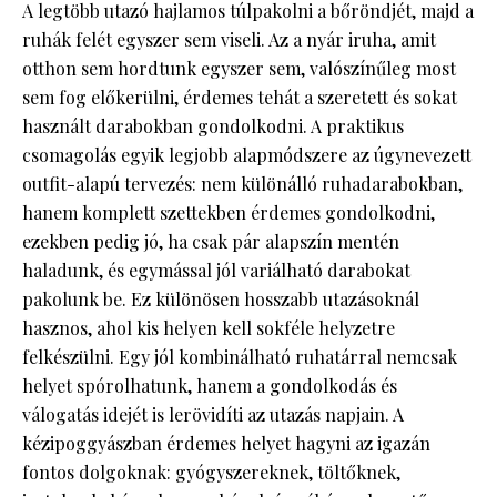
A legtöbb utazó hajlamos túlpakolni a bőröndjét, majd a
ruhák felét egyszer sem viseli. Az a nyár iruha, amit
otthon sem hordtunk egyszer sem, valószínűleg most
sem fog előkerülni, érdemes tehát a szeretett és sokat
használt darabokban gondolkodni. A praktikus
csomagolás egyik legjobb alapmódszere az úgynevezett
outfit-alapú tervezés: nem különálló ruhadarabokban,
hanem komplett szettekben érdemes gondolkodni,
ezekben pedig jó, ha csak pár alapszín mentén
haladunk, és egymással jól variálható darabokat
pakolunk be. Ez különösen hosszabb utazásoknál
hasznos, ahol kis helyen kell sokféle helyzetre
felkészülni. Egy jól kombinálható ruhatárral nemcsak
helyet spórolhatunk, hanem a gondolkodás és
válogatás idejét is lerövidíti az utazás napjain. A
kézipoggyászban érdemes helyet hagyni az igazán
fontos dolgoknak: gyógyszereknek, töltőknek,