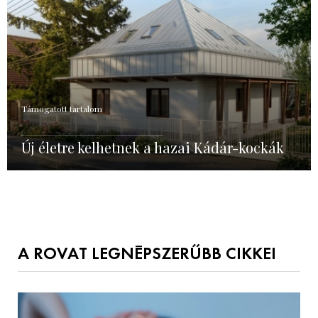
Támogatott tartalom
Új életre kelhetnek a hazai Kádár-kockák
A ROVAT LEGNÉPSZERŰBB CIKKEI