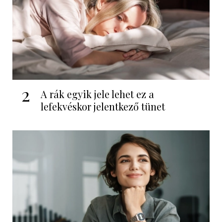
2
A rák egyik jele lehet ez a
lefekvéskor jelentkező tünet