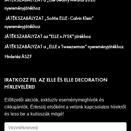
JÁTÉKSZABÁLYZAT a „Elle Beauty Awards 2026"
nyereményjátékhoz
JÁTÉKSZABÁLYZAT „SoMe ELLE - Calvin Klein”
nyereményjátékhoz
JÁTÉKSZABÁLYZAT az "ELLE x JYSK" játékhoz
JÁTÉKSZABÁLYZAT a „ELLE x Tweezerman” nyereményjátékhoz
Hirdetési ÁSZF
IRATKOZZ FEL AZ ELLE ÉS ELLE DECORATION
HÍRLEVELÉRE!
Előfizetői akciók, exkluzív eseménymeghívók és
cikkajánlók. Értesülj elsőként a velünk kapcsolatos hírekről
és less be a kulisszák mögé!