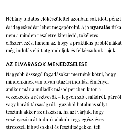
Néhány tudatos előkészülettel azonban sok időt, pénzt
és idegeskedést lehet megspórolni. A jó
nyaralás
titka
nem a minden részletre kiterjedő, tökéletes
előszervezés, hanem az, hogy a praktikus problémákat
még indulás előtt átgondoljuk és felkészülünk rájuk.
AZ ELVÁRÁSOK MENEDZSELÉSE
Nagyobb összegű fogadásokat mernénk kötni, hogy
mindenkinek van olyan utazási indulási élménye,
amikor már a nulladik másodpercben kitör a
veszekedés a résztvevők – legyen szó családról, párról
vagy baráti társaságról. Igazából hatalmas súlyt
teszünk akkor az
utazásra
, ha azt várjuk, hogy
vezényszóra át tudunk alakulni egy egész éves
stresszel, kihívásokkal és feszültségekkel teli