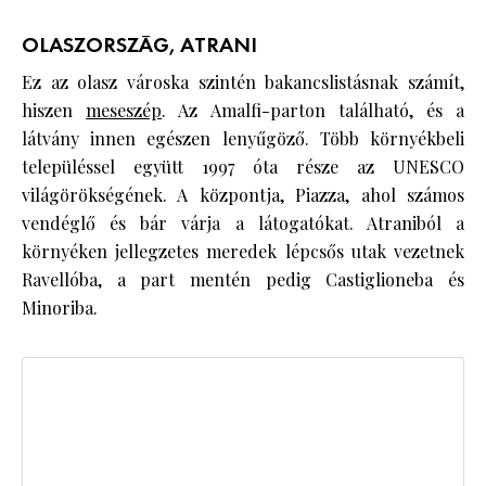
OLASZORSZÁG, ATRANI
Ez az olasz városka szintén bakancslistásnak számít,
hiszen
meseszép
. Az Amalfi-parton található, és a
látvány innen egészen lenyűgöző. Több környékbeli
településsel együtt 1997 óta része az UNESCO
világörökségének. A központja, Piazza, ahol számos
vendéglő és bár várja a látogatókat. Atraniból a
környéken jellegzetes meredek lépcsős utak vezetnek
Ravellóba, a part mentén pedig Castiglioneba és
Minoriba.