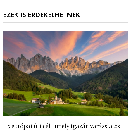
EZEK IS ÉRDEKELHETNEK
5 európai úti cél, amely igazán varázslatos