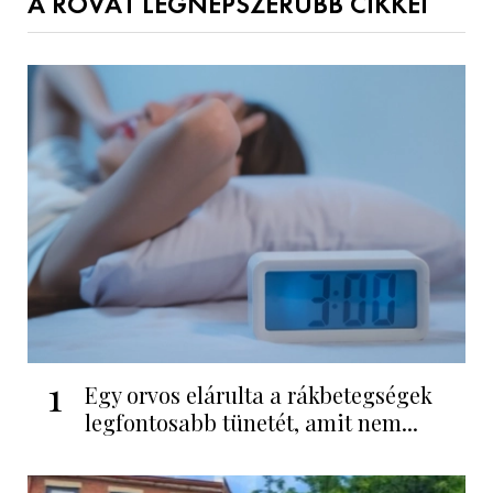
A ROVAT LEGNÉPSZERŰBB CIKKEI
1
Egy orvos elárulta a rákbetegségek
legfontosabb tünetét, amit nem...