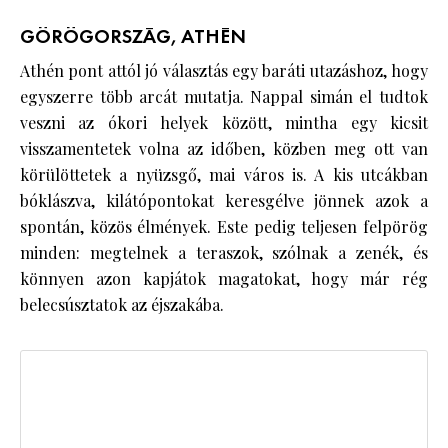
GÖRÖGORSZÁG, ATHÉN
Athén pont attól jó választás egy baráti utazáshoz, hogy
egyszerre több arcát mutatja. Nappal simán el tudtok
veszni az ókori helyek között, mintha egy kicsit
visszamentetek volna az időben, közben meg ott van
körülöttetek a nyüzsgő, mai város is. A kis utcákban
bóklászva, kilátópontokat keresgélve jönnek azok a
spontán, közös élmények. Este pedig teljesen felpörög
minden: megtelnek a teraszok, szólnak a zenék, és
könnyen azon kapjátok magatokat, hogy már rég
belecsúsztatok az éjszakába.