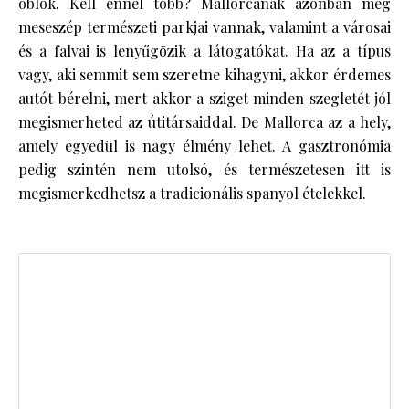
öblök. Kell ennél több? Mallorcának azonban még
meseszép természeti parkjai vannak, valamint a városai
és a falvai is lenyűgözik a
látogatókat
. Ha az a típus
vagy, aki semmit sem szeretne kihagyni, akkor érdemes
autót bérelni, mert akkor a sziget minden szegletét jól
megismerheted az útitársaiddal. De Mallorca az a hely,
amely egyedül is nagy élmény lehet. A gasztronómia
pedig szintén nem utolsó, és természetesen itt is
megismerkedhetsz a tradicionális spanyol ételekkel.