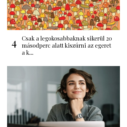
Csak a legokosabbaknak sikerül 20
4
másodperc alatt kiszúrni az egeret
a k...