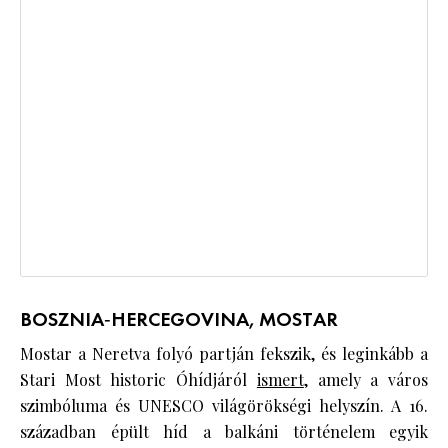
BOSZNIA‑HERCEGOVINA, MOSTAR
Mostar a Neretva folyó partján fekszik, és leginkább a
Stari Most historic Óhídjáról
ismert
, amely a város
szimbóluma és UNESCO világörökségi helyszín. A 16.
században épült híd a balkáni történelem egyik