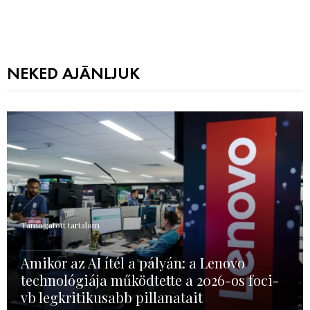
NEKED AJÁNLJUK
Támogatott tartalom
Amikor az AI ítél a pályán: a Lenovo
technológiája működtette a 2026-os foci-
vb legkritikusabb pillanatait