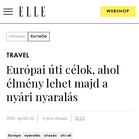
WEBSHOP
DIVAT
FŐOLDAL
ÉLETMÓD
ELLE DIGITAL
TRAVEL
GOURMET AWARDS
Európai úti célok, ahol
SZÉPSÉG
élmény lehet majd a
KULTÚRA
nyári nyaralás
PSZICHÉ
2026. április 25.
4 perc olvasás
ELLE
ÉLETMÓD
PÁRKAPCSOLAT
Európa
nyaralás
utazás
úti cél