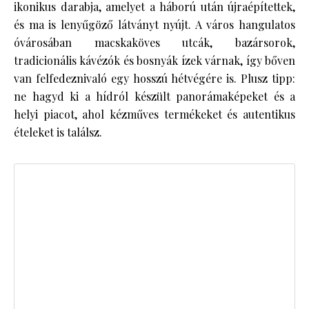
ikonikus darabja, amelyet a háború után újraépítettek,
és ma is lenyűgöző látványt nyújt. A város hangulatos
óvárosában macskaköves utcák, bazársorok,
tradicionális kávézók és bosnyák ízek várnak, így bőven
van felfedeznivaló egy hosszú hétvégére is. Plusz tipp:
ne hagyd ki a hídról készült panorámaképeket és a
helyi piacot, ahol kézműves termékeket és autentikus
ételeket is találsz.