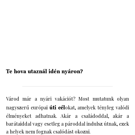
HÍRLEVÉL
Te hova utaznál idén nyáron?
Várod már a nyári vakációt? Most mutatunk olyan
nagyszerű európai
úti cél
okat, amelyek tényleg valódi
élményeket adhatnak. Akár a családoddal, akár a
barátaiddal vagy esetleg a pároddal indulsz útnak, ezek
a helyek nem fognak csalódást okozni.