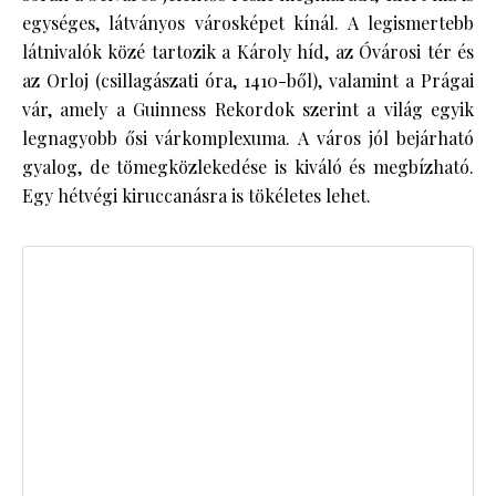
egységes, látványos városképet kínál. A legismertebb
látnivalók közé tartozik a Károly híd, az Óvárosi tér és
az Orloj (csillagászati óra, 1410-ből), valamint a Prágai
vár, amely a Guinness Rekordok szerint a világ egyik
legnagyobb ősi várkomplexuma. A város jól bejárható
gyalog, de tömegközlekedése is kiváló és megbízható.
Egy hétvégi kiruccanásra is tökéletes lehet.