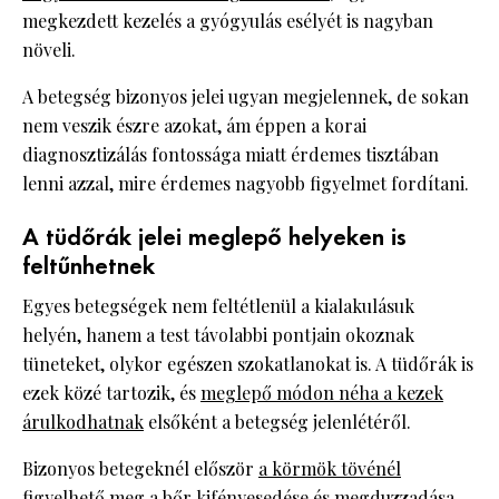
megkezdett kezelés a gyógyulás esélyét is nagyban
növeli.
A betegség bizonyos jelei ugyan megjelennek, de sokan
nem veszik észre azokat, ám éppen a korai
diagnosztizálás fontossága miatt érdemes tisztában
lenni azzal, mire érdemes nagyobb figyelmet fordítani.
A tüdőrák jelei meglepő helyeken is
feltűnhetnek
Egyes betegségek nem feltétlenül a kialakulásuk
helyén, hanem a test távolabbi pontjain okoznak
tüneteket, olykor egészen szokatlanokat is. A tüdőrák is
ezek közé tartozik, és
meglepő módon néha a kezek
árulkodhatnak
elsőként a betegség jelenlétéről.
Bizonyos betegeknél először
a körmök tövénél
figyelhető meg a bőr kifényesedése
és megduzzadása.