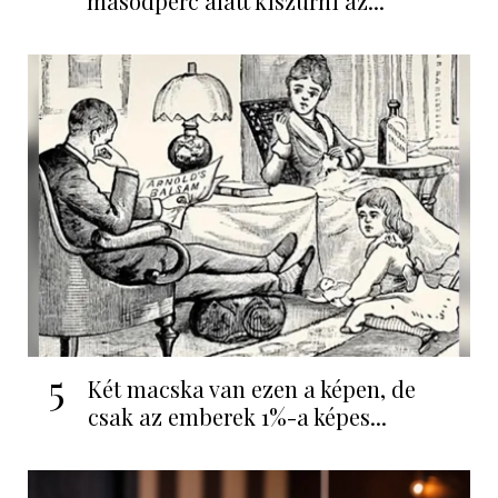
másodperc alatt kiszúrni az...
5
Két macska van ezen a képen, de
csak az emberek 1%-a képes...