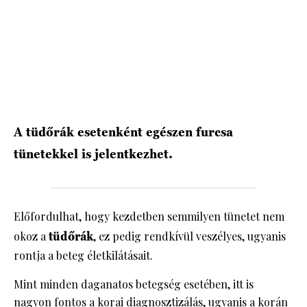
HÍRLEVÉL
A tüdőrák esetenként egészen furcsa
tünetekkel is jelentkezhet.
Előfordulhat, hogy kezdetben semmilyen tünetet nem
okoz a
tüdőrák
, ez pedig rendkívül veszélyes, ugyanis
rontja a beteg életkilátásait.
Mint minden daganatos betegség esetében, itt is
nagyon fontos a korai diagnosztizálás
, ugyanis a korán