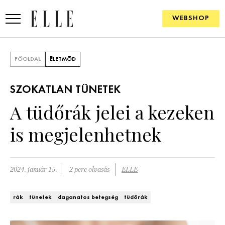
WEBSHOP
DIVAT
FŐOLDAL
ÉLETMÓD
ELLE DIGITAL
SZOKATLAN TÜNETEK
GOURMET AWARDS
A tüdőrák jelei a kezeken
SZÉPSÉG
is megjelenhetnek
KULTÚRA
PSZICHÉ
2024. január 15.
2 perc olvasás
ELLE
ÉLETMÓD
rák
tünetek
daganatos betegség
tüdőrák
PÁRKAPCSOLAT