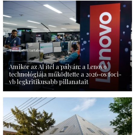
Támogatott tartalom
Amikor az AI ítél a pályán: a Lenovo
technológiája működtette a 2026-os foci-
vb legkritikusabb pillanatait