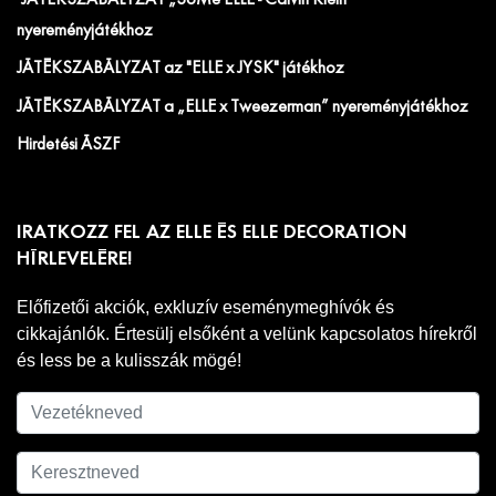
nyereményjátékhoz
JÁTÉKSZABÁLYZAT az "ELLE x JYSK" játékhoz
JÁTÉKSZABÁLYZAT a „ELLE x Tweezerman” nyereményjátékhoz
Hirdetési ÁSZF
IRATKOZZ FEL AZ ELLE ÉS ELLE DECORATION
HÍRLEVELÉRE!
Előfizetői akciók, exkluzív eseménymeghívók és
cikkajánlók. Értesülj elsőként a velünk kapcsolatos hírekről
és less be a kulisszák mögé!