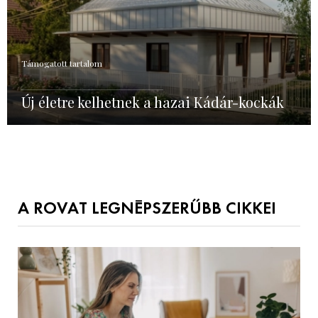
Támogatott tartalom
Új életre kelhetnek a hazai Kádár-kockák
A ROVAT LEGNÉPSZERŰBB CIKKEI