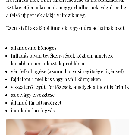
Ezt követően a körmök meggörbülhetnek, végül pedig
a felső ujjpercek alakja változik meg.
Ezen kívül az alábbi tünetek is gyanúra adhatnak okot:
állandósuló köhögés
fulladás olyan tevékenységek közben, amelyek
korábban nem okoztak problémát
vér felköhögése (azonnal orvosi segítséget igényel)
fájdalom a mellkas vagy a váll környékén
visszatérő légúti fertőzések, amelyek a tüdőt is érintik
az étvágy elvesztése
állandó fáradtságérzet
indokolatlan fogyás