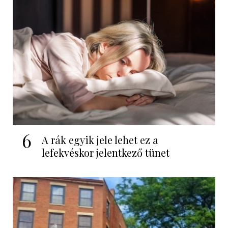
6
A rák egyik jele lehet ez a
lefekvéskor jelentkező tünet