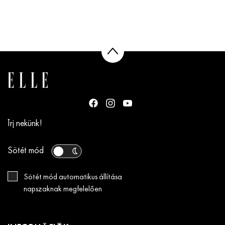
Írj nekünk!
Sötét mód
Sötét mód automatikus állítása
napszaknak megfelelően