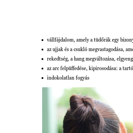
vállfájdalom, amely a tüdőrák egy bizon
az ujjak és a csukló megvastagodása, am
rekedtség, a hang megváltozása, elgyengü
az arc felpüffedése, kipirosodása: a tart
indokolatlan fogyás