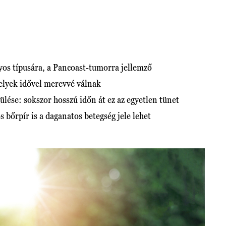
yos típusára, a Pancoast-tumorra jellemző
elyek idővel merevvé válnak
lése: sokszor hosszú időn át ez az egyetlen tünet
ós bőrpír is a daganatos betegség jele lehet