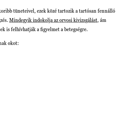
ribb tüneteivel, ezek közé tartozik a tartósan fennálló
gzés.
Mindegyik indokolja az orvosi kivizsgálást
, ám
k is felhívhatják a figyelmet a betegségre.
nak okot: