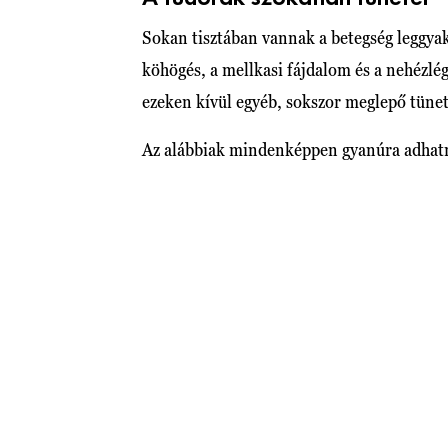
Sokan tisztában vannak a betegség leggyako
köhögés, a mellkasi fájdalom és a nehézlé
ezeken kívül egyéb, sokszor meglepő tünete
Az alábbiak mindenképpen gyanúra adhat