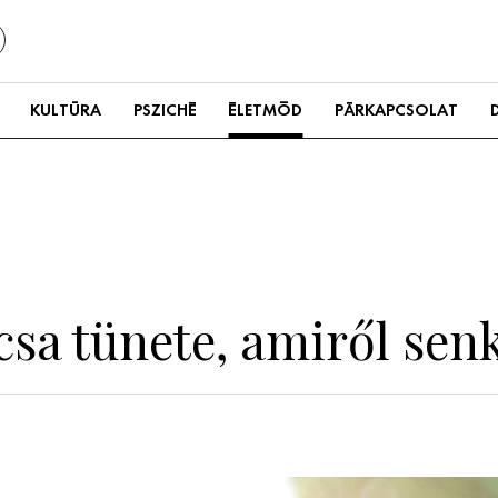
KULTÚRA
PSZICHÉ
ÉLETMÓD
PÁRKAPCSOLAT
csa tünete, amiről sen