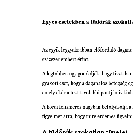
Egyes esetekben a tüdőrák szokatla
Az egyik leggyakrabban előforduló dagana
százezer embert érint.
A legtöbben úgy gondolják, hogy
tisztában
gyakori eset, hogy a daganatos betegség eg
amely akár a test távolabbi pontján is kial
A korai felismerés nagyban befolyásolja a 
figyelmet arra, hogy mire érdemes figyelni
A tüdőrák szokatlan tünetei