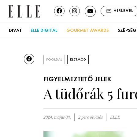
HÍRLEVÉL
DIVAT
ELLE DIGITAL
GOURMET AWARDS
SZÉPSÉG
FŐOLDAL
ÉLETMÓD
FIGYELMEZTETŐ JELEK
A tüdőrák 5 fur
2024. május 03.
2 perc olvasás
ELLE